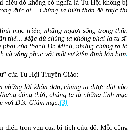
hì điều đó không có nghĩa là Tu Hội không bị
rong đức ái… Chúng ta hiến thân để thực thi
inh mục triều, những người sống trong thân
ần thế… Mặc dù chúng ta không phải là tu sĩ,
g phải của thánh Đa Minh, nhưng chúng ta là
h và vâng phục với một sự kiên định lớn hơn
.
iều” của Tu Hội Truyền Giáo:
n những lời khấn đơn, chúng ta được đặt vào
 Nhưng đồng thời, chúng ta là những linh mục
hục với Đức Giám mục
.
[3]
n diện trọn vẹn của bí tích cứu độ. Mỗi cộng