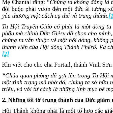
Mẹ Chantal rằng: “
Chúng ta không đáng là t
đòi buộc phải vươn đến một đức ái tương x
yêu thương một cách cụ thể và trung thành
.
[
Tu Hội Truyền Giáo có phải là một dòng tu
phận mà chính Đức Giêsu đã chọn cho mình, đ
chúng ta vẫn thuộc về một hội dòng, không 
thành viên của Hội dòng Thánh Phêrô. Và chú
[2]
Khi viết cho cho cha Portail, thánh Vinh Sơn
“Chúa quan phòng đã gợi lên trong Tu Hội m
một tình trạng mà nhờ đó, chúng ta sở hữu n
triều, và với tư cách là những linh mục bé 
2. Những tôi tớ trung thành của Đức giám
Hội Thánh không phải là một tổ hợp các giáo