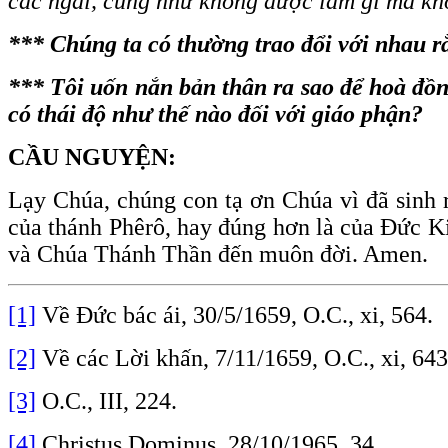
các ngài, cũng như không được làm gì mà khô
*** Chúng ta có thường trao đổi với nhau r
*** Tôi uốn nắn bản thân ra sao để hoà đồ
có thái độ như thế nào đối với giáo phận?
CẦU NGUYỆN:
Lạy Chúa, chúng con tạ ơn Chúa vì đã sinh 
của thánh Phêrô, hay đúng hơn là của Đức K
và Chúa Thánh Thần đến muôn đời. Amen.
[1]
Về Đức bác ái, 30/5/1659, O.C., xi, 564.
[2]
Về các Lời khấn, 7/11/1659, O.C., xi, 643
[3]
O.C., III, 224.
[4]
Christus Dominus, 28/10/1965, 34.