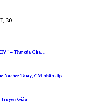
I, 30
 XIV” – Thư của Cha…
te Nácher Tatay, CM nhân dịp…
i Truyền Giáo