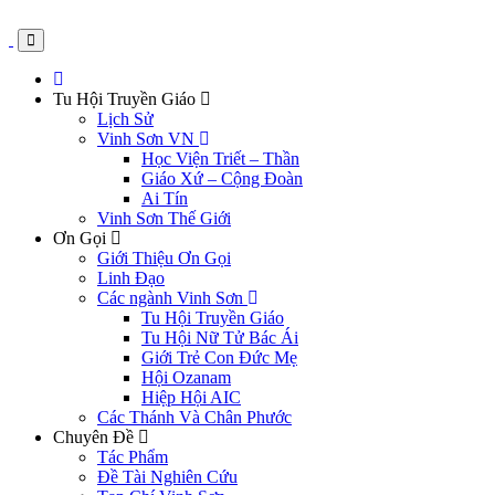
Tu Hội Truyền Giáo
Lịch Sử
Vinh Sơn VN
Học Viện Triết – Thần
Giáo Xứ – Cộng Đoàn
Ai Tín
Vinh Sơn Thế Giới
Ơn Gọi
Giới Thiệu Ơn Gọi
Linh Đạo
Các ngành Vinh Sơn
Tu Hội Truyền Giáo
Tu Hội Nữ Tử Bác Ái
Giới Trẻ Con Đức Mẹ
Hội Ozanam
Hiệp Hội AIC
Các Thánh Và Chân Phước
Chuyên Đề
Tác Phẩm
Đề Tài Nghiên Cứu