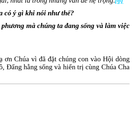
ài, nhất là trong những vấn đề hệ trọng
.
[6]
 có ý gì khi nói như thế?
a phương mà chúng ta đang sống và làm việc
Tạ ơn Chúa vì đã đặt chúng con vào Hội dòng
ô, Đấng hằng sống và hiển trị cùng Chúa Cha