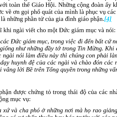
 với toàn thể Giáo Hội. Những cộng đoàn ấy k
c về ơn gọi phổ quát của mình là phục vụ các
là những phần tử của gia đình giáo phận.
[4]
 khi ngài viết cho một Đức giám mục và nói:
các Đức giám mục, trong việc đi đến bất cứ n
iống như những đầy tớ trong Tin Mừng. Khi cá
c ngài nói làm điều này thì chúng con phải là
dạy huynh đệ của các ngài và chào đón các ng
ải vâng lời Bề trên Tổng quyền trong những vấn
o phận được chứng tỏ trong thái độ của các n
động mục vụ:
ha xứ và cha phó ở những nơi mà họ rao giản