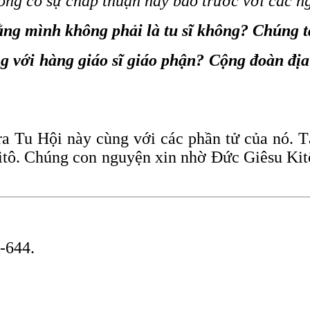
ng có sự chấp thuận hay báo trước với các ng
ằng mình không phải là tu sĩ không? Chúng ta
ng với hàng giáo sĩ giáo phận? Cộng đoàn đị
ra Tu Hội này cùng với các phần tử của nó. 
itô. Chúng con nguyện xin nhờ Đức Giêsu Kit
-644.