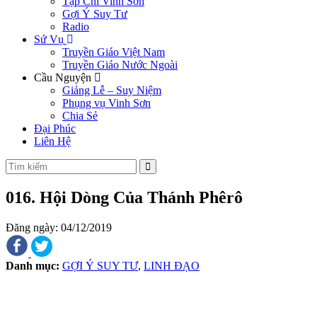
Tạp Chí Vinh Sơn
Gợi Ý Suy Tư
Radio
Sứ Vụ
Truyền Giáo Việt Nam
Truyền Giáo Nước Ngoài
Cầu Nguyện
Giảng Lễ – Suy Niệm
Phụng vụ Vinh Sơn
Chia Sẻ
Đại Phúc
Liên Hệ
016. Hội Dòng Của Thánh Phêrô
Đăng ngày: 04/12/2019
Danh mục:
GỢI Ý SUY TƯ
,
LINH ĐẠO