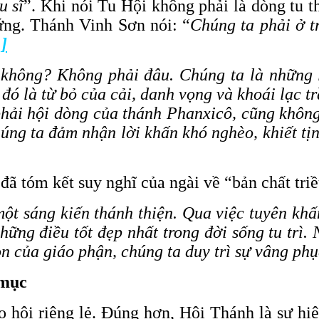
u sĩ
”. Khi nói Tu Hội không phải là dòng tu t
ứng. Thánh Vinh Sơn nói: “
Chúng ta phải ở t
1]
 không? Không phải đâu. Chúng ta là những l
ó là từ bỏ của cải, danh vọng và khoái lạc tr
phải hội dòng của thánh Phanxicô, cũng khôn
ng ta đảm nhận lời khấn khó nghèo, khiết tịn
 đã tóm kết suy nghĩ của ngài về “bản chất tr
ột sáng kiến thánh thiện. Qua việc tuyên khấ
hững điều tốt đẹp nhất trong đời sống tu trì.
mọn của giáo phận, chúng ta duy trì sự vâng p
 mục
 hội riêng lẻ. Đúng hơn, Hội Thánh là sự hiệ