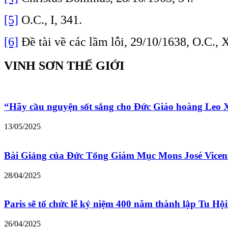
[5]
O.C., I, 341.
[6]
Đề tài về các lầm lỗi, 29/10/1638, O.C., X
VINH SƠN THẾ GIỚI
“Hãy cầu nguyện sốt sắng cho Đức Giáo hoàng Leo
13/05/2025
Bài Giảng của Đức Tổng Giám Mục Mons José Vicen
28/04/2025
Paris sẽ tổ chức lễ kỷ niệm 400 năm thành lập Tu Hộ
26/04/2025