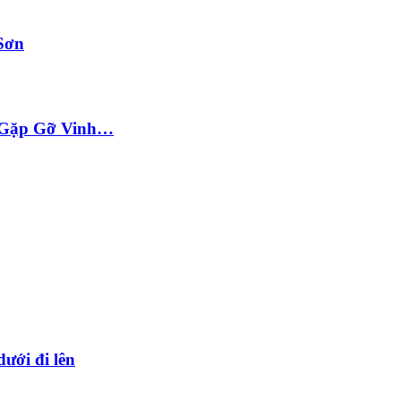
Sơn
ộc Gặp Gỡ Vinh…
dưới đi lên