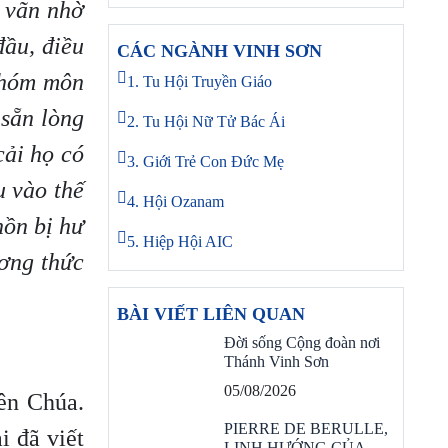
u vãn nhờ
đầu, điều
CÁC NGÀNH VINH SƠN
nhóm môn
1. Tu Hội Truyền Giáo
 sẵn lòng
2. Tu Hội Nữ Tử Bác Ái
cải họ có
3. Giới Trẻ Con Đức Mẹ
u vào thế
4. Hội Ozanam
hồn bị hư
5. Hiệp Hội AIC
ương thức
BÀI VIẾT LIÊN QUAN
Đời sống Cộng đoàn nơi
Thánh Vinh Sơn
05/08/2026
ên Chúa.
PIERRE DE BERULLE,
i đã viết
LINH HƯỚNG CỦA