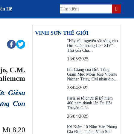
iên Hệ
VINH SƠN THẾ GIỚI
“Hãy cầu nguyện sốt sắng cho
Đức Giáo hoàng Leo XIV” –
Thư của Cha…
13/05/2025
jo, C.M.
Bài Giảng của Đức Tổng
Giám Mục Mons José Vicente
aliemcm
Nácher Tatay, CM nhân dịp…
28/04/2025
ức Giêsu
Paris sẽ tổ chức lễ kỷ niệm
hưng Con
400 năm thành lập Tu Hội
Truyền Giáo
26/04/2025
Kỷ Niệm 10 Năm Văn Phòng
Mt 8,20
Gia Đình Thánh Vinh Sơn