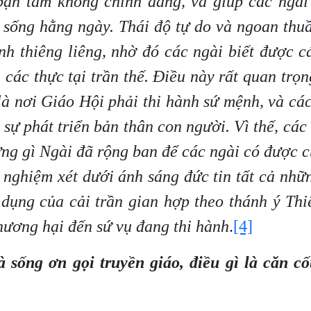
bận tâm không chính đáng, và giúp các ngài
c sống hằng ngày. Thái
độ
tự do và ngoan thuầ
nh thiêng liêng, nhờ đó các ngài biết được 
 các thực tại trần thế. Điều này rất quan trọn
 là nơi Giáo Hội phải thi hành sứ mệnh, và các
o sự phát triển bản thân con người. Vì thế, các
hững gì Ngài đã rộng ban để các ngài có được 
i nghiệm xét dưới ánh sáng đức tin tất cả nhữ
ử dụng của cải trần gian hợp theo thánh ý Th
hương hại đến sứ vụ đang thi hành
.
[4]
sống ơn gọi truyền giáo, điều gì là căn cốt