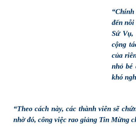
“Chính 
đến nỗi
Sứ Vụ,
cộng tá
của riê
nhỏ bé 
khó ngh
“Theo cách này, các thành viên sẽ chứ
nhờ đó, công việc rao giảng Tin Mừng c