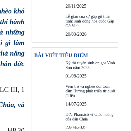
20/11/2025
ghèo khó
Lễ giao của sự gặp gỡ thân
 thi hành
tình: sinh động hóa cuộc Gặp
Gỡ Vinh…
và những
20/03/2026
ó gì làm
khả năng
BÀI VIẾT TIÊU ĐIỂM
nhân đức
Kỳ thi tuyển sinh ơn gọi Vinh
Sơn năm 2025
01/08/2025
Viện trợ và nghèo đói toàn
LC III, 1
cầu: Hướng phát triển từ dưới
đi lên
Chúa, và
14/07/2025
Đức Phanxicô vị Giáo hoàng
của dân Chúa
22/04/2025
HP 30