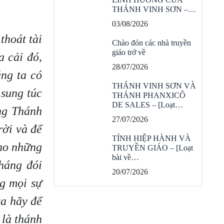
THÁNH VINH SƠN –…
03/08/2026
thoát tài
Chào đón các nhà truyền
giáo trở về
 cải đó,
28/07/2026
úng ta có
THÁNH VINH SƠN VÀ
 sung túc
THÁNH PHANXICÔ
DE SALES – [Loạt…
ng Thánh
27/07/2026
rời và để
TÍNH HIỆP HÀNH VÀ
ho những
TRUYỀN GIÁO – [Loạt
bài về…
háng đói
20/07/2026
ng mọi sự
ta hãy để
 là thánh