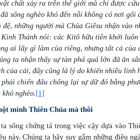
ật chất xảy ra trên thế giới mà chỉ được cứ
 đã sống nghèo khó đến nỗi không có nơi gối 
ôn đệ, những người mà Chúa Giêsu nhận vào 
 Kinh Thánh nói: các Kitô hữu tiên khởi luôn
g ai lấy gì làm của riêng, nhưng tất cả của 
ng ta nhận thấy sự tàn phá quá lớn đã ăn sâ
h của cải, đây cũng là lý do khiến nhiều linh 
a phải chiến đấu chống lại sự dữ đó bằng ph
c khó nghèo.
[1]
 một mình Thiên Chúa mà thôi
ta sống chứng tá trong việc cậy dựa vào Thi
ều này. Chúng ta hãy suy gẫm những điều ngà