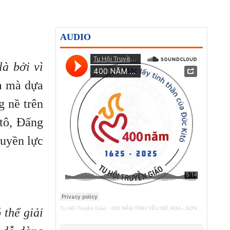
AUDIO
à bởi vì
a mà dựa
g nề trên
tô, Đấng
quyền lực
Tu Hội Truyền Giáo
·
400 NĂM TÌNH YÊU NỞ HOA - SƠN TÚI ĐỎ
 thể giải