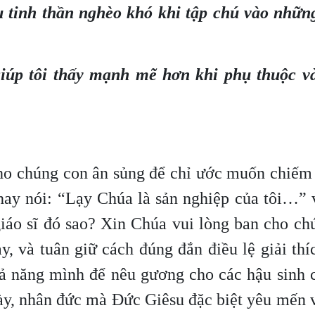
u tinh thần nghèo khó khi tập chú vào những
iúp tôi thấy mạnh mẽ hơn khi phụ thuộc v
cho chúng con ân sủng để chỉ ước muốn chiếm
 hay nói: “Lạy Chúa là sản nghiệp của tôi…”
giáo sĩ đó sao? Xin Chúa vui lòng ban cho ch
, và tuân giữ cách đúng đắn điều lệ giải thí
hả năng mình để nêu gương cho các hậu sinh 
này, nhân đức mà Đức Giêsu đặc biệt yêu mến