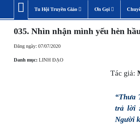
Tu Hội Truyền Giáo
Ơn Gọi
Chuy
035. Nhìn nhận mình yếu hèn hầu 
Đăng ngày: 07/07/2020
Danh mục:
LINH ĐẠO
Tác giả:
“Thưa T
trả lời
Người k