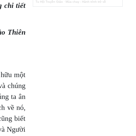
Tu Hội Truyền Giáo
·
Mùa chay - Hành trình trở về
 chi tiết
ào Thiên
 hữu một
 và chúng
úng ta ân
ch về nó,
cũng biết
 và Người