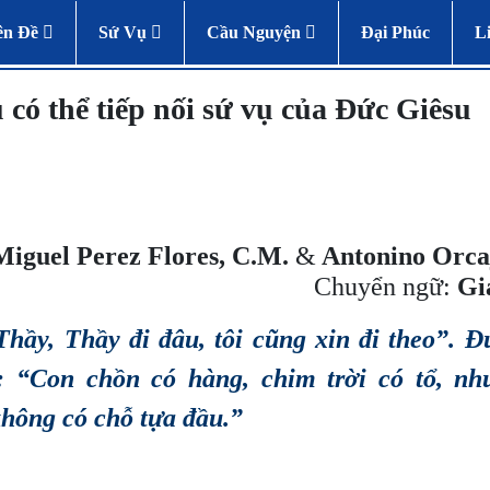
ên Đề
Sứ Vụ
Cầu Nguyện
Đại Phúc
L
có thể tiếp nối sứ vụ của Đức Giêsu
Miguel Perez Flores, C.M.
&
Antonino Orca
Chuyển ngữ:
Gi
hầy, Thầy đi đâu, tôi cũng xin đi theo”. Đ
 : “Con chồn có hàng, chim trời có tổ, n
hông có chỗ tựa đầu.”