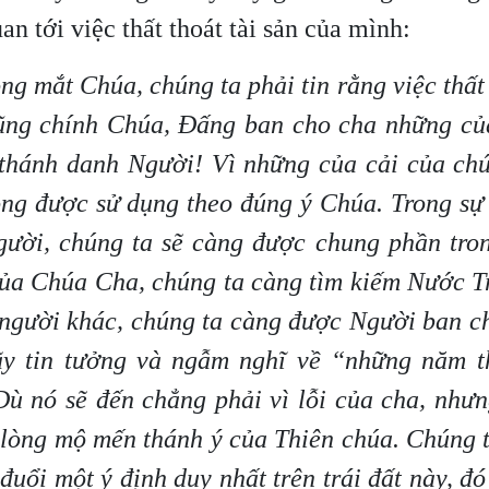
an tới việc thất thoát tài sản của mình:
ng mắt Chúa, chúng ta phải tin rằng việc thất 
cũng chính Chúa, Đấng ban cho cha những của
 thánh danh Người! Vì những của cải của ch
ng được sử dụng theo đúng ý Chúa. Trong sự
gười, chúng ta sẽ càng được chung phần tro
ủa Chúa Cha, chúng ta càng tìm kiếm Nước T
 người khác, chúng ta càng được Người ban c
Hãy tin tưởng và ngẫm nghĩ về “những năm t
Dù nó sẽ đến chẳng phải vì lỗi của cha, như
lòng mộ mến thánh ý của Thiên chúa. Chúng 
 đuổi một ý định duy nhất trên trái đất này, đó