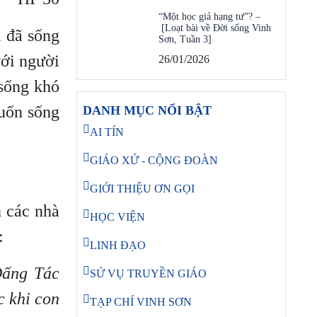
“Một học giả hạng tư”? –
[Loạt bài về Đời sống Vinh
i đã sống
Sơn, Tuần 3]
với người
26/01/2026
 sống khó
uốn sống
DANH MỤC NỔI BẬT
AI TÍN
GIÁO XỨ - CỘNG ĐOÀN
GIỚI THIỆU ƠN GỌI
 các nhà
HỌC VIỆN
:
LINH ĐẠO
Đấng Tác
SỨ VỤ TRUYỀN GIÁO
c khi con
TẠP CHÍ VINH SƠN