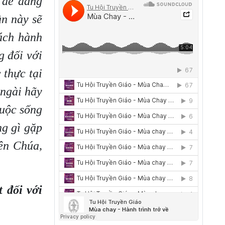
 dễ dàng
n này sẽ
cách hành
g đối với
 thực tại
 ngài hãy
cuộc sống
ng gì gặp
iên Chúa,
 đối với