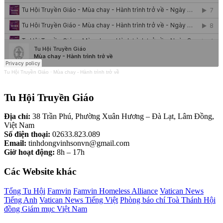
Tu Hội Truyền Giáo
·
Mùa chay - Hành trình trở về
Tu Hội Truyền Giáo
Địa chỉ:
38 Trần Phú, Phường Xuân Hương – Đà Lạt, Lâm Đồng,
Việt Nam
Số điện thoại:
02633.823.089
Email:
tinhdongvinhsonvn@gmail.com
Giờ hoạt động:
8h – 17h
Các Website khác
Tổng Tu Hội
Famvin
Famvin Homeless Alliance
Vatican News
Tiếng Anh
Vatican News Tiếng Việt
Phòng báo chí Toà Thánh
Hội
đồng Giám mục Việt Nam