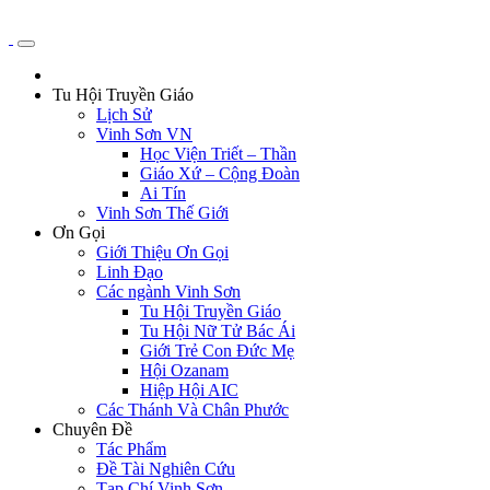
Tu Hội Truyền Giáo
Lịch Sử
Vinh Sơn VN
Học Viện Triết – Thần
Giáo Xứ – Cộng Đoàn
Ai Tín
Vinh Sơn Thế Giới
Ơn Gọi
Giới Thiệu Ơn Gọi
Linh Đạo
Các ngành Vinh Sơn
Tu Hội Truyền Giáo
Tu Hội Nữ Tử Bác Ái
Giới Trẻ Con Đức Mẹ
Hội Ozanam
Hiệp Hội AIC
Các Thánh Và Chân Phước
Chuyên Đề
Tác Phẩm
Đề Tài Nghiên Cứu
Tạp Chí Vinh Sơn