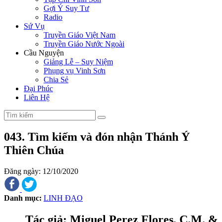
Gợi Ý Suy Tư
Radio
Sứ Vụ
Truyền Giáo Việt Nam
Truyền Giáo Nước Ngoài
Cầu Nguyện
Giảng Lễ – Suy Niệm
Phụng vụ Vinh Sơn
Chia Sẻ
Đại Phúc
Liên Hệ
043. Tìm kiếm và đón nhận Thánh Ý
Thiên Chúa
Đăng ngày: 12/10/2020
Danh mục:
LINH ĐẠO
Tác giả:
Miguel Perez Flores, C.M.
&