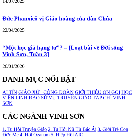
14/07/2025
Đức Phanxicô vị Giáo hoàng của dân Chúa
22/04/2025
“Một học giả hạng tư”? – [Loạt bài về Đời sống
Vinh Sơn, Tuần 3]
26/01/2026
DANH MỤC NỔI BẬT
AI TÍN
GIÁO XỨ - CỘNG ĐOÀN
GIỚI THIỆU ƠN GỌI
HỌC
VIỆN
LINH ĐẠO
SỨ VỤ TRUYỀN GIÁO
TẠP CHÍ VINH
SƠN
CÁC NGÀNH VINH SƠN
1. Tu Hội Truyền Giáo
2. Tu Hội Nữ Tử Bác Ái
3. Giới Trẻ Con
Đức Mẹ
4. Hội Ozanam
5. Hiệp Hội AIC