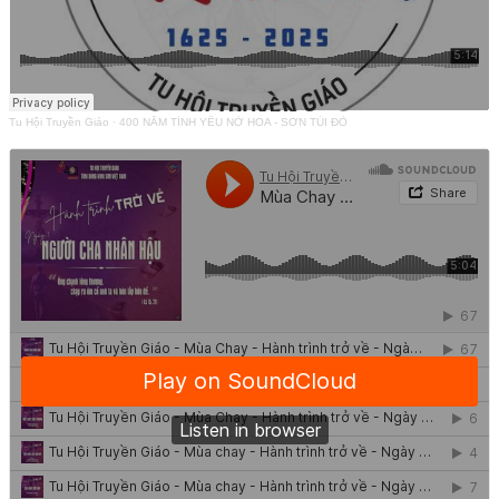
Tu Hội Truyền Giáo
·
400 NĂM TÌNH YÊU NỞ HOA - SƠN TÚI ĐỎ