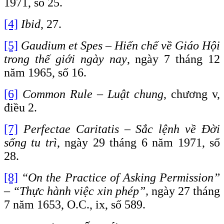
1971, sô 25.
[4]
Ibid
, 27.
[5]
Gaudium et Spes – Hiến chế về Giáo Hội
trong thế giới ngày nay
, ngày 7 tháng 12
năm 1965, số 16.
[6]
Common Rule – Luật chung
, chương v,
điều 2.
[7]
Perfectae Caritatis – Sắc lệnh về Đời
sống tu trì
, ngày 29 tháng 6 năm 1971, số
28.
[8]
“On the Practice of Asking Permission”
– “Thực hành việc xin phép”,
ngày 27 tháng
7 năm 1653, O.C., ix, số 589.