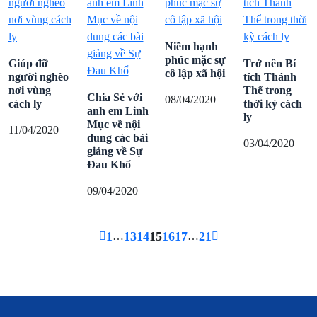
Niềm hạnh
phúc mặc sự
Giúp đỡ
Trở nên Bí
cô lập xã hội
người nghèo
tích Thánh
nơi vùng
Thể trong
Chia Sẻ với
08/04/2020
cách ly
thời kỳ cách
anh em Linh
ly
Mục về nội
11/04/2020
dung các bài
03/04/2020
giảng về Sự
Đau Khổ
09/04/2020
1
13
14
15
16
17
21
…
…