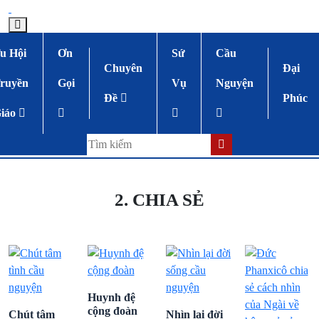
u Hội
Ơn
Sứ
Cầu
Chuyên
Đại
ruyền
Gọi
Vụ
Nguyện
Đề
Phúc
iáo
2. CHIA SẺ
Huynh đệ
cộng đoàn
Chút tâm
Nhìn lại đời