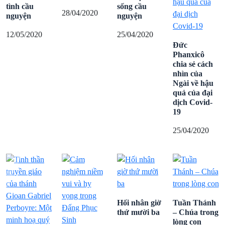
tình cầu
sống cầu
28/04/2020
nguyện
nguyện
12/05/2020
25/04/2020
Đức
Phanxicô
chia sẻ cách
nhìn của
Ngài về hậu
quả của đại
dịch Covid-
19
25/04/2020
Hối nhân giờ
Tuần Thánh
thứ mười ba
– Chúa trong
lòng con