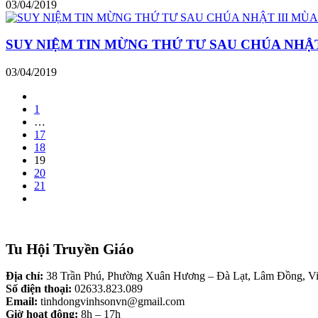
03/04/2019
SUY NIỆM TIN MỪNG THỨ TƯ SAU CHÚA NHẬT
03/04/2019
1
…
17
18
19
20
21
Tu Hội Truyền Giáo
Địa chỉ:
38 Trần Phú, Phường Xuân Hương – Đà Lạt, Lâm Đồng, V
Số điện thoại:
02633.823.089
Email:
tinhdongvinhsonvn@gmail.com
Giờ hoạt động:
8h – 17h