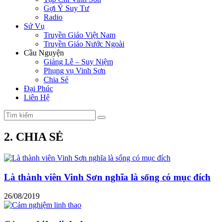
Gợi Ý Suy Tư
Radio
Sứ Vụ
Truyền Giáo Việt Nam
Truyền Giáo Nước Ngoài
Cầu Nguyện
Giảng Lễ – Suy Niệm
Phụng vụ Vinh Sơn
Chia Sẻ
Đại Phúc
Liên Hệ
2. CHIA SẺ
Là thành viên Vinh Sơn nghĩa là sống có mục đích
26/08/2019