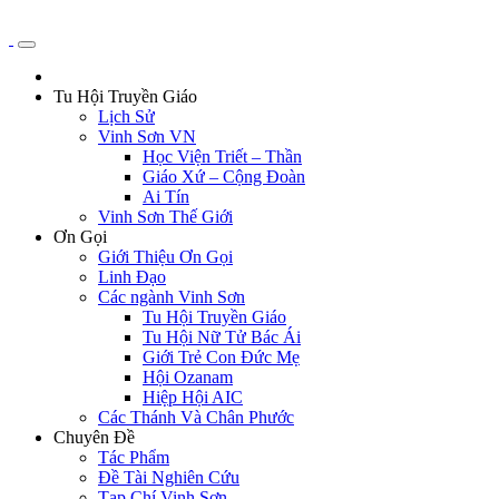
Tu Hội Truyền Giáo
Lịch Sử
Vinh Sơn VN
Học Viện Triết – Thần
Giáo Xứ – Cộng Đoàn
Ai Tín
Vinh Sơn Thế Giới
Ơn Gọi
Giới Thiệu Ơn Gọi
Linh Đạo
Các ngành Vinh Sơn
Tu Hội Truyền Giáo
Tu Hội Nữ Tử Bác Ái
Giới Trẻ Con Đức Mẹ
Hội Ozanam
Hiệp Hội AIC
Các Thánh Và Chân Phước
Chuyên Đề
Tác Phẩm
Đề Tài Nghiên Cứu
Tạp Chí Vinh Sơn