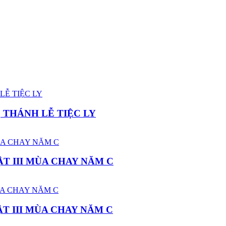
 THÁNH LỄ TIỆC LY
T III MÙA CHAY NĂM C
T III MÙA CHAY NĂM C