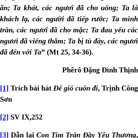
ăn; Ta khát, các ngươi đã cho uống; Ta là
khách lạ, các người đã tiếp rước; Ta mình
trần, các ngươi đã cho mặc; Ta đau yếu các
ngươi đã viếng thăm; Ta bị tù đày, các ngươi
đã đến với Ta
” (Mt 25, 34-36).
Phêrô Đặng Đình Thịnh
[1]
Trích bài hát
Để gió cuốn đi
, Trịnh Công
Sơn
[2]
SV IX,252
[3]
Dẫn lại
Con Tim Tràn Đầy Yêu Thương
,