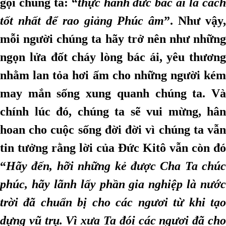
gọi chúng ta: “
thực hành đức bác ái là các
tốt nhất để rao giảng Phúc âm
”. Như vậy,
mỗi người chúng ta hãy trở nên như những
ngọn lửa đốt cháy lòng bác ái, yêu thương
nhằm lan tỏa hơi ấm cho những người kém
may mắn sống xung quanh chúng ta. Và
chính lúc đó, chúng ta sẽ vui mừng, hân
hoan cho cuộc sống đời đời vì chúng ta vẫn
tin tưởng rằng lời của Đức Kitô vẫn còn đó
“
Hãy đến, hỡi những kẻ được Cha Ta chúc
phúc, hãy lãnh lấy phần gia nghiệp là nước
trời đã chuẩn bị cho các ngươi từ khi tạo
dựng vũ trụ. Vì xưa Ta đói các ngươi đã cho