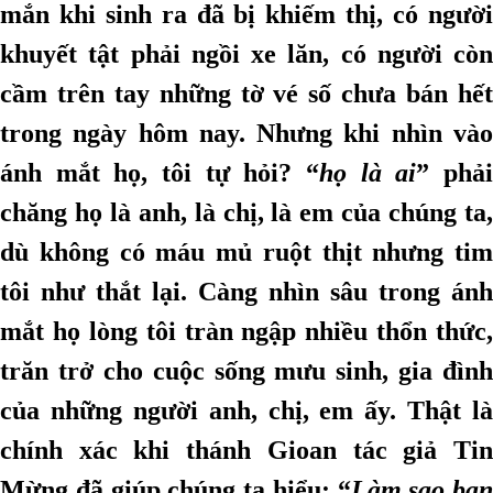
mắn khi sinh ra đã bị khiếm thị, có người
khuyết tật phải ngồi xe lăn, có người còn
cầm trên tay những tờ vé số chưa bán hết
trong ngày hôm nay. Nhưng khi nhìn vào
ánh mắt họ, tôi tự hỏi? “
họ là ai
” phả
chăng họ là anh, là chị, là em của chúng ta,
dù không có máu mủ ruột thịt nhưng tim
tôi như thắt lại. Càng nhìn sâu trong ánh
mắt họ lòng tôi tràn ngập nhiều thổn thức,
trăn trở cho cuộc sống mưu sinh, gia đình
của những người anh, chị, em ấy. Thật là
chính xác khi thánh Gioan tác giả Tin
Mừng đã giúp chúng ta hiểu: “
Làm sao bạn