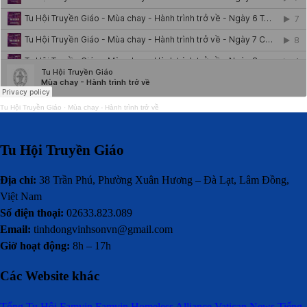
Tu Hội Truyền Giáo
·
Mùa chay - Hành trình trở về
Tu Hội Truyền Giáo
Địa chỉ:
38 Trần Phú, Phường Xuân Hương – Đà Lạt, Lâm Đồng,
Việt Nam
Số điện thoại:
02633.823.089
Email:
tinhdongvinhsonvn@gmail.com
Giờ hoạt động:
8h – 17h
Các Website khác
Tổng Tu Hội
Famvin
Famvin Homeless Alliance
Vatican News Tiếng