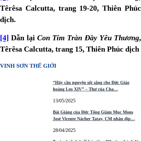
Têrêsa Calcutta, trang 19-20, Thiên Phúc
dịch.
[4]
Dẫn lại
Con Tim Tràn Đầy Yêu Thương
,
Têrêsa Calcutta, trang 15, Thiên Phúc dịch
VINH SƠN THẾ GIỚI
“Hãy cầu nguyện sốt sắng cho Đức Giáo
hoàng Leo XIV” – Thư của Cha…
13/05/2025
Bài Giảng của Đức Tổng Giám Mục Mons
José Vicente Nácher Tatay, CM nhân dịp…
28/04/2025