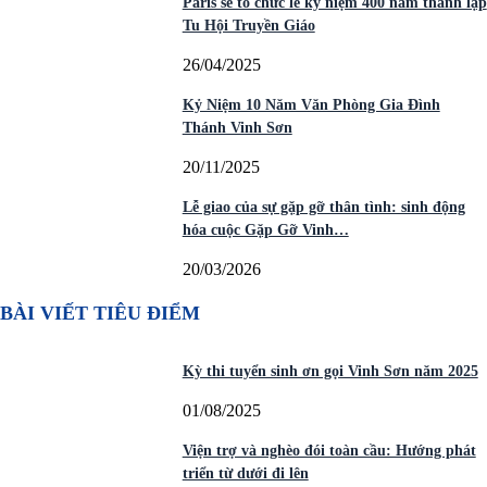
Paris sẽ tổ chức lễ kỷ niệm 400 năm thành lập
Tu Hội Truyền Giáo
26/04/2025
Kỷ Niệm 10 Năm Văn Phòng Gia Đình
Thánh Vinh Sơn
20/11/2025
Lễ giao của sự gặp gỡ thân tình: sinh động
hóa cuộc Gặp Gỡ Vinh…
20/03/2026
BÀI VIẾT TIÊU ĐIỂM
Kỳ thi tuyển sinh ơn gọi Vinh Sơn năm 2025
01/08/2025
Viện trợ và nghèo đói toàn cầu: Hướng phát
triển từ dưới đi lên