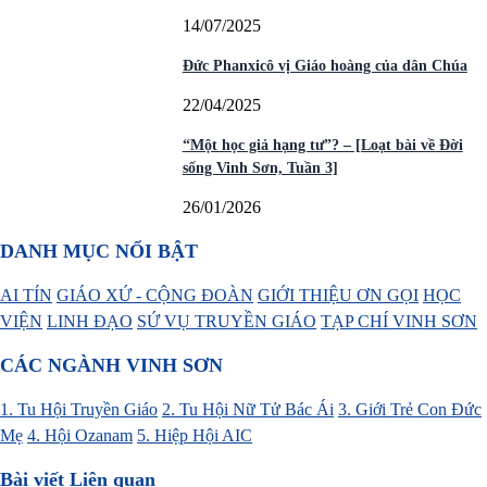
14/07/2025
Đức Phanxicô vị Giáo hoàng của dân Chúa
22/04/2025
“Một học giả hạng tư”? – [Loạt bài về Đời
sống Vinh Sơn, Tuần 3]
26/01/2026
DANH MỤC NỔI BẬT
AI TÍN
GIÁO XỨ - CỘNG ĐOÀN
GIỚI THIỆU ƠN GỌI
HỌC
VIỆN
LINH ĐẠO
SỨ VỤ TRUYỀN GIÁO
TẠP CHÍ VINH SƠN
CÁC NGÀNH VINH SƠN
1. Tu Hội Truyền Giáo
2. Tu Hội Nữ Tử Bác Ái
3. Giới Trẻ Con Đức
Mẹ
4. Hội Ozanam
5. Hiệp Hội AIC
Bài viết Liên quan