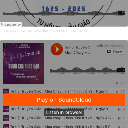
Tu Hội Truyền Giáo
·
400 NĂM TÌNH YÊU NỞ HOA - SƠN TÚI ĐỎ