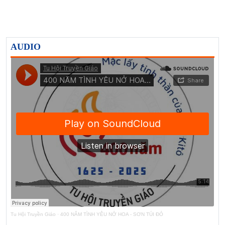
AUDIO
Tu Hội Truyền Giáo
·
400 NĂM TÌNH YÊU NỞ HOA - SƠN TÚI ĐỎ