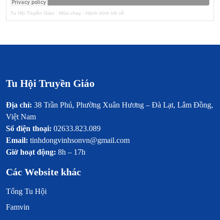
Tu Hội Truyền Giáo
·
Mùa chay - Hành trình trở về
Tu Hội Truyền Giáo
Địa chỉ:
38 Trần Phú, Phường Xuân Hương – Đà Lạt, Lâm Đồng,
Việt Nam
Số điện thoại:
02633.823.089
Email:
tinhdongvinhsonvn@gmail.com
Giờ hoạt động:
8h – 17h
Các Website khác
Tổng Tu Hội
Famvin