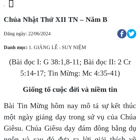
Chúa Nhật Thứ XII TN – Năm B
Đăng ngày: 22/06/2024
Danh mục:
1. GIẢNG LỄ - SUY NIỆM
(Bài đọc I: G 38:1,8-11; Bài đọc II: 2 Cr
5:14-17; Tin Mừng: Mc 4:35-41)
Giống tố cuộc đời và niềm tin
Bài Tin Mừng hôm nay mô tả sự kết thúc
một ngày giảng dạy trong sứ vụ của Chúa
Giêsu. Chúa Giêsu dạy đám đông bằng dụ
ngôn và sau đó đưa ra lời giải thích về