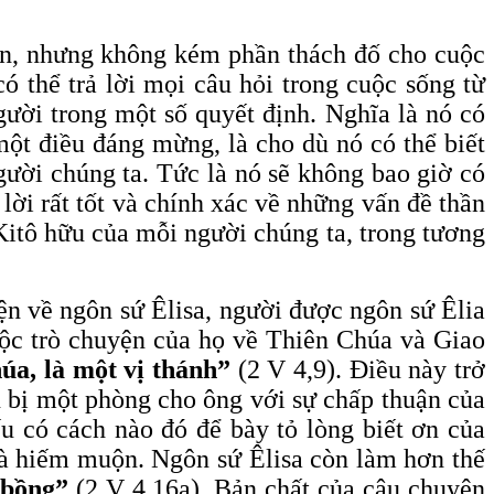
dẫn, nhưng không kém phần thách đố cho cuộc
ó thể trả lời mọi câu hỏi trong cuộc sống từ
gười trong một số quyết định. Nghĩa là nó có
một điều đáng mừng, là cho dù nó có thể biết
gười chúng ta. Tức là nó sẽ không bao giờ có
lời rất tốt và chính xác về những vấn đề thần
Kitô hữu của mỗi người chúng ta, trong tương
ện về ngôn sứ Êlisa, người được ngôn sứ Êlia
uộc trò chuyện của họ về Thiên Chúa và Giao
úa, là một vị thánh”
(2 V 4,9). Điều này trở
ẩn bị một phòng cho ông với sự chấp thuận của
ếu có cách nào đó để bày tỏ lòng biết ơn của
bà hiếm muộn. Ngôn sứ Êlisa còn làm hơn thế
 bồng”
(2 V 4,16a). Bản chất của câu chuyện