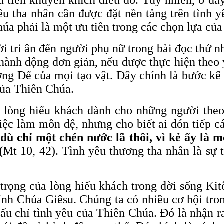
êu tha nhân cần được đặt nền tảng trên tình 
úa phải là một ưu tiên trong các chọn lựa của
i tri ân đến người phụ nữ trong bài đọc thứ n
hành động đơn giản, nếu được thực hiện the
ng Đế của mọi tạo vật. Đây chính là bước kế 
của Thiên Chúa.
 lòng hiếu khách dành cho những người the
ệc làm môn đệ, nhưng cho biết ai đón tiếp cá
ù chỉ một chén nước lã thôi, vì kẻ ấy là 
(
Mt 10, 42). Tình yêu thương tha nhân là sự
trọng của lòng hiếu khách trong đời sống Ki
ính Chúa Giêsu. Chúng ta có nhiều cơ hội tro
 dấu chỉ tình yêu của Thiên Chúa. Đó là nhận 