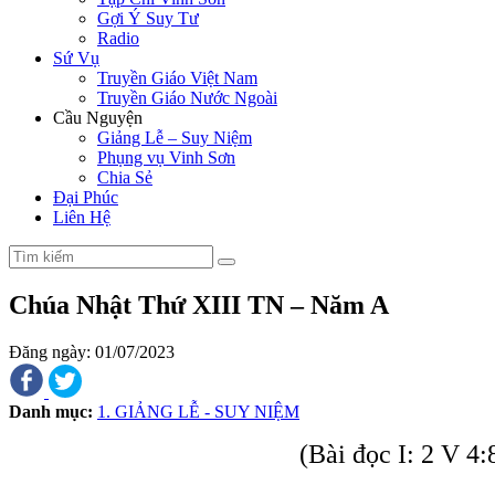
Gợi Ý Suy Tư
Radio
Sứ Vụ
Truyền Giáo Việt Nam
Truyền Giáo Nước Ngoài
Cầu Nguyện
Giảng Lễ – Suy Niệm
Phụng vụ Vinh Sơn
Chia Sẻ
Đại Phúc
Liên Hệ
Chúa Nhật Thứ XIII TN – Năm A
Đăng ngày: 01/07/2023
Danh mục:
1. GIẢNG LỄ - SUY NIỆM
(Bài đọc I: 2 V 4