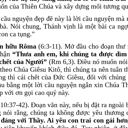
uốn của Thiên Chúa và xây dựng mối tương qu
 cầu nguyện đẹp đẽ này là lời cầu nguyện mà n
bà. Nói chung, Thánh vịnh là một bài ca ngợ
on ca tụng.”
ín hữu Rôma
(6:3-11). Mở đầu cho đoạn thư 
 nhận
“Thưa anh em, khi chúng ta được dìm 
 chết của Người”
(Rm 6,3). Điều nó muốn nói 
 theo Chúa Giêsu Kitô, thì chúng ta nên tuân
g thì cái chết của Đức Giêsu, đối với chúng 
ầu bằng một lời cầu nguyện ngắn xin Chúa T
p với ơn gọi cao quý này.
10:37-42). Đoạn văn này, nếu bị đặt ra ngoài b
nói rằng, chúng ta không được yêu thương c
đáng với Thầy. Ai yêu con trai con gái hơ
 tiên khuyến khích điều đó. Tuy nhiên, ở đây