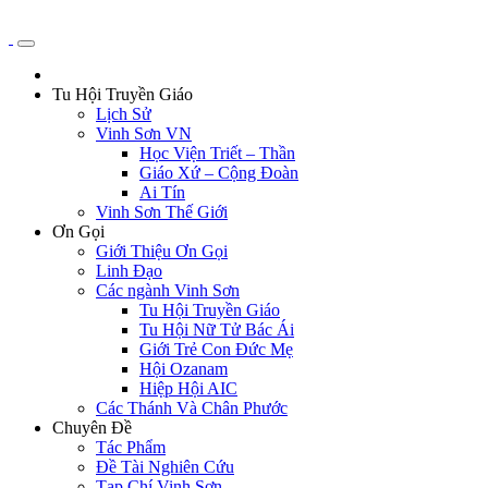
Tu Hội Truyền Giáo
Lịch Sử
Vinh Sơn VN
Học Viện Triết – Thần
Giáo Xứ – Cộng Đoàn
Ai Tín
Vinh Sơn Thế Giới
Ơn Gọi
Giới Thiệu Ơn Gọi
Linh Đạo
Các ngành Vinh Sơn
Tu Hội Truyền Giáo
Tu Hội Nữ Tử Bác Ái
Giới Trẻ Con Đức Mẹ
Hội Ozanam
Hiệp Hội AIC
Các Thánh Và Chân Phước
Chuyên Đề
Tác Phẩm
Đề Tài Nghiên Cứu
Tạp Chí Vinh Sơn