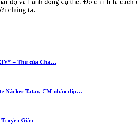
hái độ và hành động cụ thể. Đó chính là cách
ời chúng ta.
 XIV” – Thư của Cha…
te Nácher Tatay, CM nhân dịp…
i Truyền Giáo