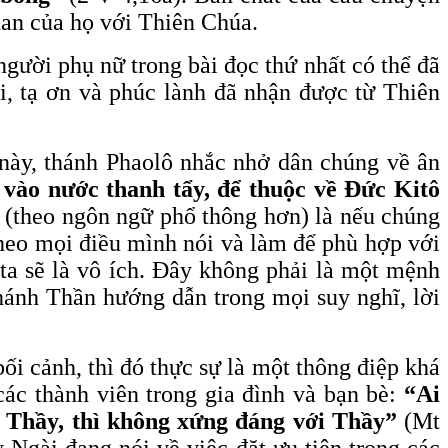
an của họ với Thiên Chúa.
gười phụ nữ trong bài đọc thứ nhất có thể đã
i, tạ ơn và phúc lành đã nhận được từ Thiên
này, thánh Phaolô nhắc nhở dân chúng về ân
vào nước thanh tẩy, để thuộc về Đức Kitô
(theo ngôn ngữ phổ thông hơn) là nếu chúng
 theo mọi điều mình nói và làm để phù hợp với
ta sẽ là vô ích. Đây không phải là một mệnh
hánh Thần hướng dẫn trong mọi suy nghĩ, lời
ối cảnh, thì đó thực sự là một thông điệp khá
ác thành viên trong gia đình và bạn bè:
“Ai
n Thầy, thì không xứng đáng với Thầy”
(Mt
 Ngài đang nói về việc đặt ưu tiên trong các