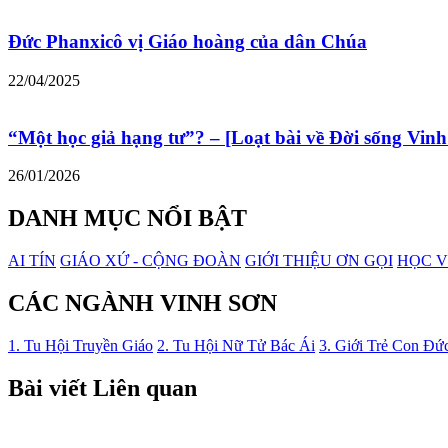
Đức Phanxicô vị Giáo hoàng của dân Chúa
22/04/2025
“Một học giả hạng tư”? – [Loạt bài về Đời sống Vinh
26/01/2026
DANH MỤC NỔI BẬT
AI TÍN
GIÁO XỨ - CỘNG ĐOÀN
GIỚI THIỆU ƠN GỌI
HỌC V
CÁC NGÀNH VINH SƠN
1. Tu Hội Truyền Giáo
2. Tu Hội Nữ Tử Bác Ái
3. Giới Trẻ Con Đứ
Bài viết Liên quan