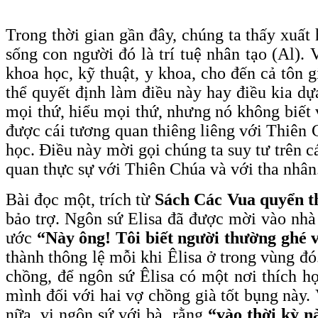
Trong thời gian gần đây, chúng ta thấy xuấ
sống con người đó là trí tuệ nhân tạo (Al).
khoa học, kỹ thuật, y khoa, cho đến cả tôn 
thể quyết định làm điều này hay điều kia dự
mọi thứ, hiểu mọi thứ, nhưng nó không biết 
được cái tương quan thiêng liêng với Thiên C
học. Điều này mời gọi chúng ta suy tư trên 
quan thực sự với Thiên Chúa và với tha nhâ
Bài đọc một, trích từ
Sách Các Vua quyển t
bảo trợ. Ngôn sứ Elisa đã được mời vào nhà
ước
“Này ông! Tôi biết người thường ghé 
thành thông lệ mỗi khi Êlisa ở trong vùng đó
chồng, để ngôn sứ Êlisa có một nơi thích hợ
mình đối với hai vợ chồng già tốt bụng này
nữa, vị ngôn sứ với bà rằng
“vào thời kỳ n