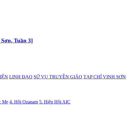
 Sơn, Tuần 3]
IỆN
LINH ĐẠO
SỨ VỤ TRUYỀN GIÁO
TẠP CHÍ VINH SƠN
c Mẹ
4. Hội Ozanam
5. Hiệp Hội AIC