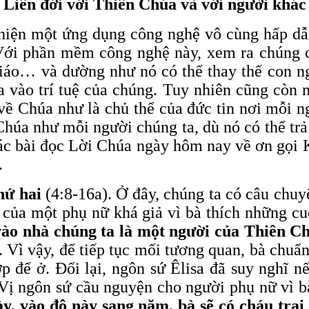
Liên đới với Thiên Chúa và với người khác
t hiện một ứng dụng công nghệ vô cùng hấp 
 Với phần mềm công nghệ này, xem ra chúng c
giáo… và dường như nó có thể thay thế con n
a vào trí tuệ của chúng. Tuy nhiên cũng còn 
về Chúa như là chủ thể của đức tin nơi mỗi n
húa như mỗi người chúng ta, dù nó có thể trả 
các bài đọc Lời Chúa ngày hôm nay về ơn gọi 
n.
hứ hai
(4:8-16a). Ở đây, chúng ta có câu chuy
 của một phụ nữ khá giả vì bà thích những c
vào nhà chúng ta là một người của Thiên Ch
. Vì vậy, để tiếp tục mối tương quan, bà chu
p để ở. Đổi lại, ngôn sứ Êlisa đã suy nghĩ n
. Vị ngôn sứ cầu nguyện cho người phụ nữ vì 
ày, vào độ này sang năm, bà sẽ có cháu trai