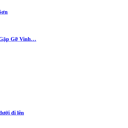
Sơn
ộc Gặp Gỡ Vinh…
dưới đi lên