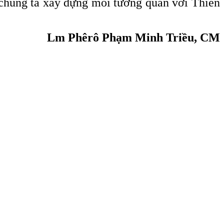
 chúng ta xây dựng mối tương quan với Thiên
Lm Phêrô Phạm Minh Triều, CM