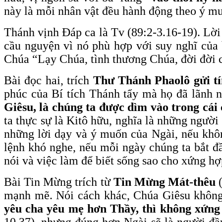
này là mỗi nhân vật đều hành động theo ý m
Thánh vịnh Đáp ca là Tv (89:2-3.16-19). Lời
cầu nguyện vì nó phù hợp với suy nghĩ của 
Chúa “Lạy Chúa, tình thương Chúa, đời đời c
Bài đọc hai, trích
Thư Thánh Phaolô gửi t
phúc của Bí tích Thánh tẩy mà họ đã lãnh
Giêsu, là chúng ta được dìm vào trong cái
ta thực sự là Kitô hữu, nghĩa là những người
những lời dạy và ý muốn của Ngài, nếu khôn
lệnh khó nghe, nếu mỗi ngày chúng ta bắt đ
nói và việc làm để biết sống sao cho xứng hợ
Bài Tin Mừng trích từ
Tin Mừng Mát-thêu
(
mạnh mẽ. Nói cách khác, Chúa Giêsu không 
yêu cha yêu mẹ hơn Thầy, thì không xứng 
10,37), nhưng đúng hơn Ngài sẽ là người đầu