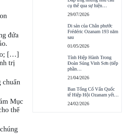
cụ thể qua sự hiện…
con
29/07/2026
Di sản của Chân phước
Frédéric Ozanam 193 năm
ững đứa
sau
áo.
01/05/2026
do; […]
Tính Hiệp Hành Trong
h trị
Đoàn Sủng Vinh Sơn (tiếp
phần…
21/04/2026
g chuẩn
Ban Tổng Cố Vấn Quốc
tế Hiệp Hội Ozanam yết…
Giám Mục
24/02/2026
cho thế
 chúng