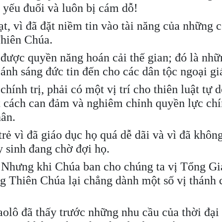
n yếu đuối và luôn bị cám dỗ!
t, vì đã đặt niềm tin vào tài năng của những 
Thiên Chúa.
được quyền năng hoán cải thế gian; đó là nh
nh sáng đức tin đến cho các dân tộc ngoại gi
chính trị, phải có một vị trí cho thiên luật tự 
t cách can đảm và nghiêm chỉnh quyền lực chín
hân.
trẻ vì đã giáo dục họ quá dễ dãi và vì đã khôn
 sinh đang chờ đợi họ.
nh! Nhưng khi Chúa ban cho chúng ta vị Tổng 
ằng Thiên Chúa lại chẳng dành một số vị thánh 
aolô đã thấy trước những nhu cầu của thời đại