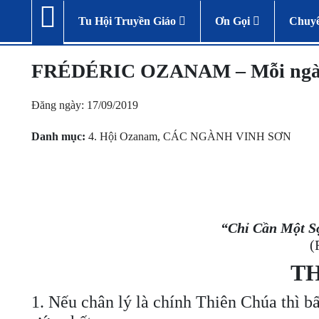
Tu Hội Truyền Giáo
Ơn Gọi
Chuy
FRÉDÉRIC OZANAM – Mỗi ngày m
Đăng ngày: 17/09/2019
Danh mục:
4. Hội Ozanam
,
CÁC NGÀNH VINH SƠN
“Chỉ Cần Một Sợ
(
T
1. Nếu chân lý là chính Thiên Chúa thì bất