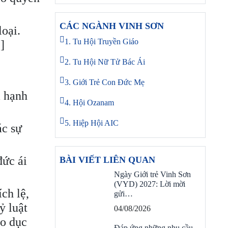
CÁC NGÀNH VINH SƠN
loại.
1. Tu Hội Truyền Giáo
]
2. Tu Hội Nữ Tử Bác Ái
3. Giới Trẻ Con Đức Mẹ
a hạnh
4. Hội Ozanam
5. Hiệp Hội AIC
ác sự
đức ái
BÀI VIẾT LIÊN QUAN
Ngày Giới trẻ Vinh Sơn
(VYD) 2027: Lời mời
ch lệ,
gửi…
ỷ luật
04/08/2026
áo dục
Đáp ứng những nhu cầu