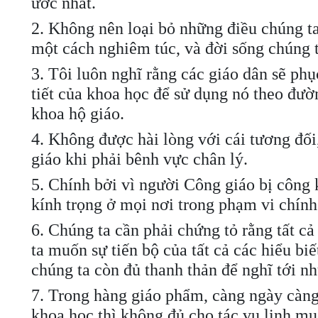
ước nhất.
2. Không nên loại bỏ những điều chúng ta 
một cách nghiêm túc, và đời sống chúng ta
3. Tôi luôn nghĩ rằng các giáo dân sẽ phục
tiết của khoa học để sử dụng nó theo đườ
khoa hộ giáo.
4. Không được hài lòng với cái tương đố
giáo khi phải bênh vực chân lý.
5. Chính bởi vì người Công giáo bị công 
kính trọng ở mọi nơi trong phạm vi chính
6. Chúng ta cần phải chứng tỏ rằng tất c
ta muốn sự tiến bộ của tất cả các hiểu bi
chúng ta còn đủ thanh thản để nghĩ tới nh
7. Trong hàng giáo phẩm, càng ngày càng
khoa học thì không đủ cho tác vụ linh mụ