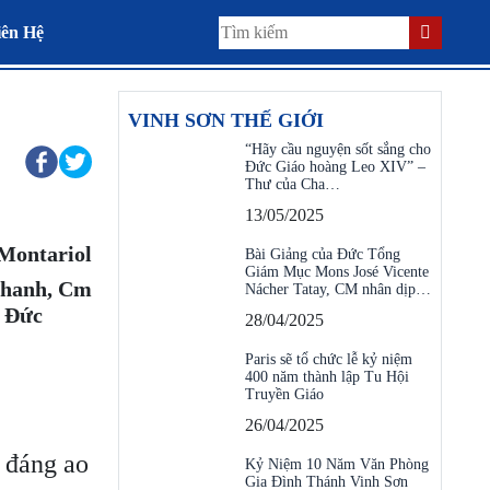
iên Hệ
VINH SƠN THẾ GIỚI
“Hãy cầu nguyện sốt sắng cho
Đức Giáo hoàng Leo XIV” –
Thư của Cha…
13/05/2025
-Montariol
Bài Giảng của Đức Tổng
Giám Mục Mons José Vicente
Thanh, Cm
Nácher Tatay, CM nhân dịp…
iến Đức
28/04/2025
Paris sẽ tổ chức lễ kỷ niệm
400 năm thành lập Tu Hội
Truyền Giáo
26/04/2025
u đáng ao
Kỷ Niệm 10 Năm Văn Phòng
Gia Đình Thánh Vinh Sơn