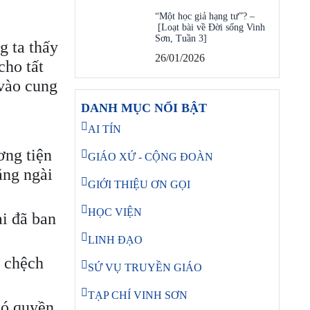
“Một học giả hạng tư”? –
[Loạt bài về Đời sống Vinh
Sơn, Tuần 3]
g ta thấy
26/01/2026
cho tất
vào cung
DANH MỤC NỔI BẬT
AI TÍN
ơng tiện
GIÁO XỨ - CỘNG ĐOÀN
ằng ngài
GIỚI THIỆU ƠN GỌI
HỌC VIỆN
i đã ban
LINH ĐẠO
i chệch
SỨ VỤ TRUYỀN GIÁO
TẠP CHÍ VINH SƠN
có quyền