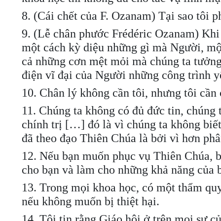
8. (Cái chết của F. Ozanam) Tại sao tôi p
9. (Lễ chân phước Frédéric Ozanam) Khi 
một cách kỳ diệu những gì mà Người, một 
cả những cơn mệt mỏi mà chúng ta tưởng
điện vĩ đại của Người những công trình y
10. Chân lý không cần tôi, nhưng tôi cần 
11. Chúng ta không có đủ đức tin, chúng 
chính trị […] đó là vì chúng ta không biế
đã theo đạo Thiên Chúa là bởi vì hơn phân
12. Nếu bạn muốn phục vụ Thiên Chúa, bạ
cho bạn và làm cho những khả năng của bạ
13. Trong mọi khoa học, có một thẩm quy
nếu không muốn bị thiệt hại.
14. Tôi tin rằng Giáo hội ở trên mọi sự c