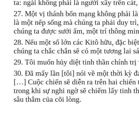
ta: ngài không phải là người xây trên cát
27. Một vị thánh bổn mạng không phải là
là một nếp sống mà chúng ta phải duy trì
chúng ta được sưởi ấm, một trí thông min
28. Nếu một số lớn các Kitô hữu, đặc biệt
chúng ta chắc chắn sẽ có một tương lai s
29. Tôi muốn hủy diệt tinh thần chính trị v
30. Đã mấy lần [tôi] nói về một thời kỳ đ
[…] Cuộc chiến sẽ diễn ra trên hai chiến 
trong khi sự nghi ngờ sẽ chiếm lấy tinh 
sâu thẳm của cõi lòng.