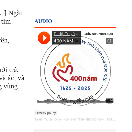
[…] Ngài
 tim
AUDIO
yền,
ời trẻ.
và ác, và
g vùng
Tu Hội Truyền Giáo
·
400 NĂM TÌNH YÊU NỞ HOA - SƠN TÚI ĐỎ