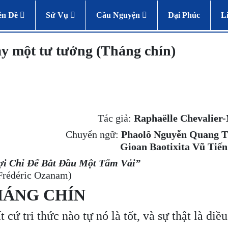
ên Đề
Sứ Vụ
Cầu Nguyện
Đại Phúc
L
ột tư tưởng (Tháng chín)
Tác giả:
Raphaëlle Chevalier
Chuyển ngữ:
Phaolô Nguyễn Quang 
Gioan Baotixita Vũ T
i Chỉ Để Bắt Đầu Một Tấm Vải”
Frédéric Ozanam)
HÁNG CHÍN
 cứ tri thức nào tự nó là tốt, và sự thật là điề