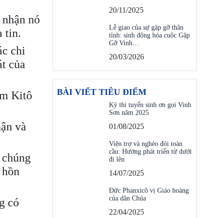
20/11/2025
i nhận nó
Lễ giao của sự gặp gỡ thân
 tin.
tình: sinh động hóa cuộc Gặp
Gỡ Vinh…
ác chi
20/03/2026
át của
BÀI VIẾT TIÊU ĐIỂM
âm Kitô
Kỳ thi tuyển sinh ơn gọi Vinh
Sơn năm 2025
hận và
01/08/2025
Viện trợ và nghèo đói toàn
cầu: Hướng phát triển từ dưới
g chúng
đi lên
m hồn
14/07/2025
Đức Phanxicô vị Giáo hoàng
của dân Chúa
g có
22/04/2025