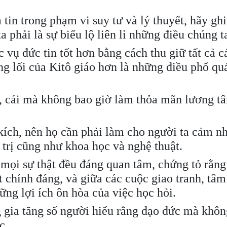
tin trong phạm vi suy tư và lý thuyết, hãy gh
 phải là sự biểu lộ liên lỉ những điều chúng ta
 vụ đức tin tốt hơn bằng cách thu giữ tất cả c
ng lối của Kitô giáo hơn là những điều phổ qu
i, cái mà không bao giờ làm thỏa mãn lương t
kích, nên họ cần phải làm cho người ta cảm n
 trị cũng như khoa học và nghệ thuật.
ả mọi sự thật đều đáng quan tâm, chứng tỏ rằn
ết chính đáng, và giữa các cuộc giao tranh, tâ
ững lợi ích ôn hòa của việc học hỏi.
 gia tăng số người hiểu rằng đạo đức mà khôn
c.