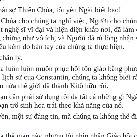
hải sợ Thiên Chúa, tôi yêu Ngài biết bao!
Chúa cho chúng ta nghỉ việc, Người cho chún
nghệ sĩ vĩ đại và hiện diện khắp nơi, đã làm 
 chừng như vô ích, và Người đã rủ lòng nhận 
ếu kém do bàn tay của chúng ta thực hiện.
chân lý.
ta luôn luôn muốn phục hồi tôn giáo bằng phư
t lịch sử của Constantin, chúng ta không biết r
 nửa thế giới đã thành Kitô hữu rồi.
n cần phải sử dụng tối đa tất cả những gì Ngà
n trổ sinh hoa trái theo khả năng của nó.
ền, một sự đáng tin, mà chúng ta không thể đ
ủa thế gian này, nhưng tôi nhìn nhận Giáo hội 