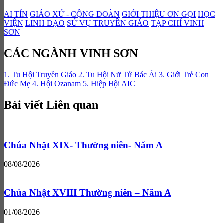
AI TÍN
GIÁO XỨ - CỘNG ĐOÀN
GIỚI THIỆU ƠN GỌI
HỌC
VIỆN
LINH ĐẠO
SỨ VỤ TRUYỀN GIÁO
TẠP CHÍ VINH
SƠN
CÁC NGÀNH VINH SƠN
1. Tu Hội Truyền Giáo
2. Tu Hội Nữ Tử Bác Ái
3. Giới Trẻ Con
Đức Mẹ
4. Hội Ozanam
5. Hiệp Hội AIC
Bài viết Liên quan
Chúa Nhật XIX- Thường niên- Năm A
08/08/2026
Chúa Nhật XVIII Thường niên – Năm A
01/08/2026