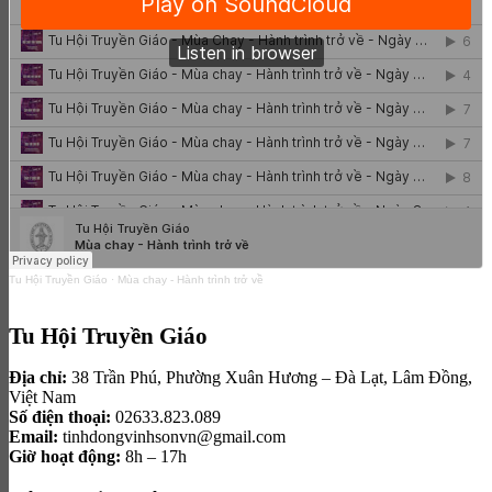
Tu Hội Truyền Giáo
·
Mùa chay - Hành trình trở về
Tu Hội Truyền Giáo
Địa chỉ:
38 Trần Phú, Phường Xuân Hương – Đà Lạt, Lâm Đồng,
Việt Nam
Số điện thoại:
02633.823.089
Email:
tinhdongvinhsonvn@gmail.com
Giờ hoạt động:
8h – 17h