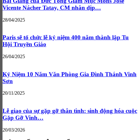
Bài Giảng của Đức Tổng Giám Mục Mons José
Vicente Nácher Tatay, CM nhân dịp…
28/04/2025
Paris sẽ tổ chức lễ kỷ niệm 400 năm thành lập Tu
Hội Truyền Giáo
26/04/2025
Kỷ Niệm 10 Năm Văn Phòng Gia Đình Thánh Vinh
Sơn
20/11/2025
Lễ giao của sự gặp gỡ thân tình: sinh động hóa cuộc
Gặp Gỡ Vinh…
20/03/2026