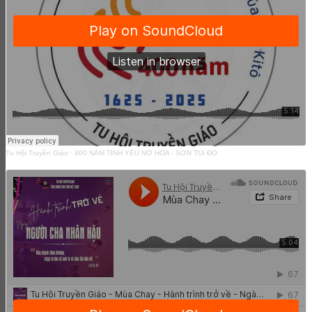
Tu Hội Truyền Giáo
·
400 NĂM TÌNH YÊU NỞ HOA - SƠN TÚI ĐỎ