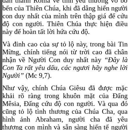
dân thành Rôma về tình yêu thương vô bờ
bến của Thiên Chúa, khi đã dâng hiến người
con duy nhất của mình trên thập giá để cứu
độ con người. Thiên Chúa thực hiện điều
này để hoàn tất lời hứa cứu độ.
Và đỉnh cao của sự tỏ lộ này, trong bài Tin
Mừng, chính tiếng nói từ trời cao đã chân
nhận về Người Con duy nhất này
“Đây là
Con Ta rất yêu dấu, các ngươi hãy nghe lời
Người”
(Mc 9,7).
Như vậy, chính Chúa Giêsu đã được mặc
khải rõ ràng trong khuôn mặt của Đấng
Mêsia, Đấng cứu độ con người. Và qua đó
cũng tỏ lộ tình thương của Chúa Cha, qua
hình ảnh Abraham, người cha đã yêu
thương con mình và sẵn sàng hiến tế người