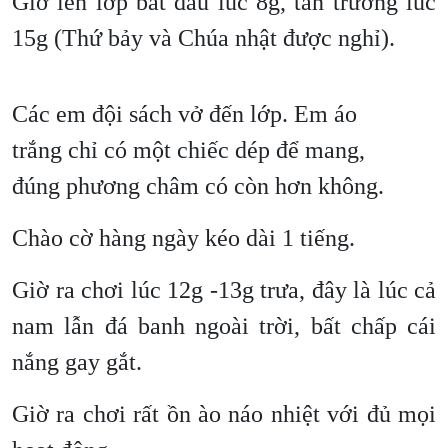
Giờ lên lớp bắt đầu lúc 8g, tan trường lúc
15g (Thứ bảy và Chúa nhật được nghỉ).
Các em đội sách vở đến lớp. Em áo
trắng chỉ có một chiếc dép để mang,
đúng phương châm có còn hơn không.
Chào cờ hàng ngày kéo dài 1 tiếng.
Giờ ra chơi lúc 12g -13g trưa, đây là lúc cả
nam lẫn đá banh ngoài trời, bất chấp cái
nắng gay gắt.
Giờ ra chơi rất ồn ào náo nhiệt với đủ mọi