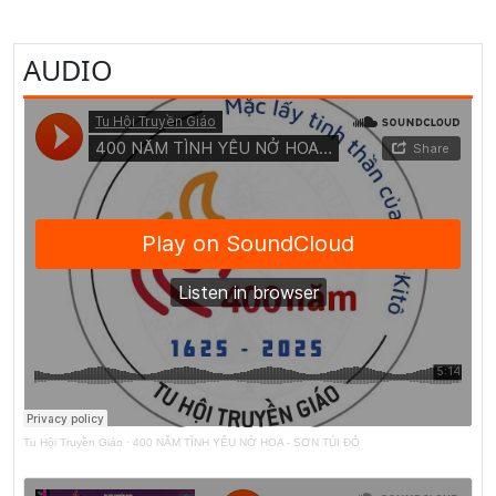
AUDIO
Tu Hội Truyền Giáo
·
400 NĂM TÌNH YÊU NỞ HOA - SƠN TÚI ĐỎ