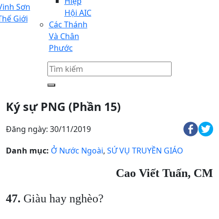
Hiệp
Vinh Sơn
Hội AIC
Thế Giới
Các Thánh
Và Chân
Phước
Ký sự PNG (Phần 15)
Đăng ngày: 30/11/2019
Danh mục:
Ở Nước Ngoài
,
SỨ VỤ TRUYỀN GIÁO
Cao Viết Tuấn, CM
47.
Giàu hay nghèo?