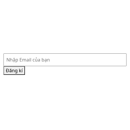
Vatican News Tiếng Anh
Vatican News Tiếng Việt
Phòng báo chí Toà Thánh
Hội đồng Giám mục Việt Nam
Đăng ký nhận thông tin
Đăng kí
Đăng kí nhận thông tin qua Email và đồng ý chính sách
của chúng tôi
Chính sách bảo mật
và
Điều khoản sử dụng