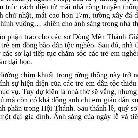
kiến trúc cách điệu từ mái nhà rông truyền th
h chữ nhật, mái cao hơn 17m, tường xây đá d
 hình vuông… khiến cho ánh sáng trong nhà th
o phận trao cho các sơ Dòng Mến Thánh Giá 
ệ trẻ em đồng bào dân tộc nghèo. Sau đó, nhà
 các sơ lại tiếp tục chăm sóc các trẻ em ngh
ào đại học.
đường chìm khuất trong rừng thông này trở nê
ính sự hiện diện của các trẻ em dân tộc thiể
 vụ. Tuy dự kiến là nhà thờ sẽ vắng, nhưng k
 trú mà còn có khá đông anh chị em giáo dân 
h phần trong Hội Thánh. Sau thánh lễ, quý sơ 
t đại gia đình. Ánh sáng của ngày lễ và ti