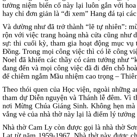
tưởng niệm biến cố này lại luôn gắn với ho
hay chỉ đơn giản là “đi xem” Hang đá tại các
Và dường như đã trở thành “lẽ tự nhiên”: mùa
rộn với việc trang hoàng nhà cửa cũng như di
sự: thi cuối kỳ, tham gia hoạt động mục vụ
Đồng. Trong mọi công việc thì có lẽ công việ
Noel đã khiến các thầy có cảm tưởng như “kh
đang đến và mọi công việc đã đi đến chỗ hoà
để chiêm ngắm Mầu nhiệm cao trọng – Thiê
Theo thói quen của Học viện, ngoài những a
tham dự Diễn nguyện và Thánh lễ đêm. Vì t
nơi Mừng Chúa Giáng Sinh. Không hẹn mà gặ
vắng vẻ của nhà thờ này lại là điểm lý tưởng 
Nhà thờ Cam Ly còn được gọi là nhà thờ Sơn
Lạt từ năm 1959-1967. Nhà thờ này được cha