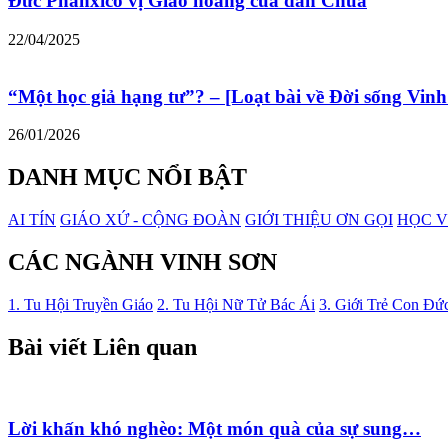
Đức Phanxicô vị Giáo hoàng của dân Chúa
22/04/2025
“Một học giả hạng tư”? – [Loạt bài về Đời sống Vinh
26/01/2026
DANH MỤC NỔI BẬT
AI TÍN
GIÁO XỨ - CỘNG ĐOÀN
GIỚI THIỆU ƠN GỌI
HỌC V
CÁC NGÀNH VINH SƠN
1. Tu Hội Truyền Giáo
2. Tu Hội Nữ Tử Bác Ái
3. Giới Trẻ Con Đứ
Bài viết Liên quan
Lời khấn khó nghèo: Một món quà của sự sung…