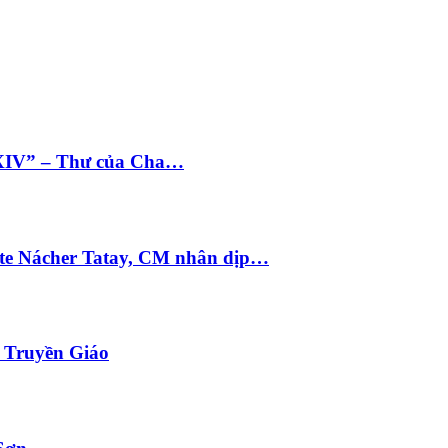
 XIV” – Thư của Cha…
te Nácher Tatay, CM nhân dịp…
i Truyền Giáo