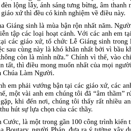
a đèn lộng lẫy, ánh sáng tưng bừng, âm thanh
 giáo xứ thì đều có kinh nghiệm về điều này.
 Giáng sinh là mùa bận rộn nhất năm. Người n
ễn tập các loại hoạt cảnh. Với các anh em tại
 tại các giáo xứ, tổ chức Lễ Giáng sinh tron
c sau cùng này là khó khăn nhất bởi vì bầu k
ông còn là mình nữa.” Chính vì thế, vào chi
n tất, thì điều mong muốn nhất của mọi ngườ
n Chúa Làm Người.
nh em phải vướng bận tại các giáo xứ, các a
hế, một vài anh em chúng tôi đã “âm thầm” 
p, khi đến nơi, chúng tôi thấy rất nhiều 
thu hút sự lựa chọn của các thầy.
 Cước, là một trong gần 100 công trình kiến
 Boutary, người Pháp, đưa ra ý tưởng xây d