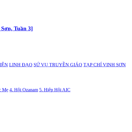
 Sơn, Tuần 3]
IỆN
LINH ĐẠO
SỨ VỤ TRUYỀN GIÁO
TẠP CHÍ VINH SƠN
c Mẹ
4. Hội Ozanam
5. Hiệp Hội AIC