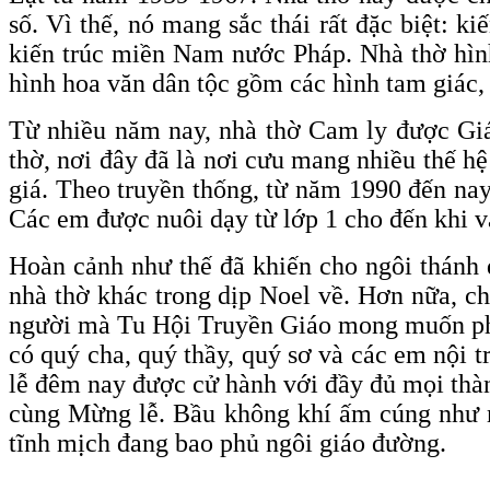
số. Vì thế, nó mang sắc thái rất đặc biệt: 
kiến trúc miền Nam nước Pháp. Nhà thờ hìn
hình hoa văn dân tộc gồm các hình tam giác,
Từ nhiều năm nay, nhà thờ Cam ly được Giá
thờ, nơi đây đã là nơi cưu mang nhiều thế h
giá. Theo truyền thống, từ năm 1990 đến nay
Các em được nuôi dạy từ lớp 1 cho đến khi v
Hoàn cảnh như thế đã khiến cho ngôi thánh 
nhà thờ khác trong dịp Noel về. Hơn nữa, ch
người mà Tu Hội Truyền Giáo mong muốn phục
có quý cha, quý thầy, quý sơ và các em nội
lễ đêm nay được cử hành với đầy đủ mọi thàn
cùng Mừng lễ. Bầu không khí ấm cúng như mộ
tĩnh mịch đang bao phủ ngôi giáo đường.