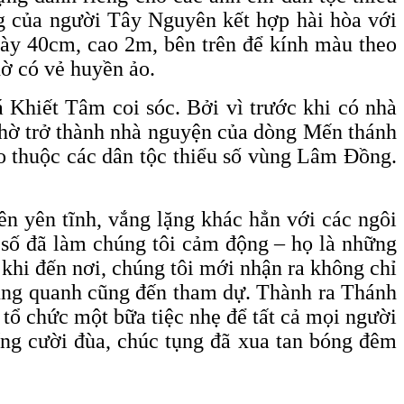
ống của người Tây Nguyên kết hợp hài hòa với
ày 40cm, cao 2m, bên trên để kính màu theo
ờ có vẻ huyền ảo.
Khiết Tâm coi sóc. Bởi vì trước khi có nhà
 thờ trở thành nhà nguyện của dòng Mến thánh
èo thuộc các dân tộc thiểu số vùng Lâm Đồng.
n yên tĩnh, vắng lặng khác hẳn với các ngôi
u số đã làm chúng tôi cảm động – họ là những
hi đến nơi, chúng tôi mới nhận ra không chỉ
xung quanh cũng đến tham dự. Thành ra Thánh
tổ chức một bữa tiệc nhẹ để tất cả mọi người
ếng cười đùa, chúc tụng đã xua tan bóng đêm