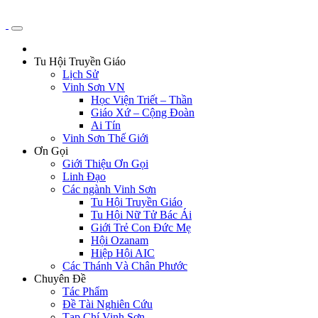
Tu Hội Truyền Giáo
Lịch Sử
Vinh Sơn VN
Học Viện Triết – Thần
Giáo Xứ – Cộng Đoàn
Ai Tín
Vinh Sơn Thế Giới
Ơn Gọi
Giới Thiệu Ơn Gọi
Linh Đạo
Các ngành Vinh Sơn
Tu Hội Truyền Giáo
Tu Hội Nữ Tử Bác Ái
Giới Trẻ Con Đức Mẹ
Hội Ozanam
Hiệp Hội AIC
Các Thánh Và Chân Phước
Chuyên Đề
Tác Phẩm
Đề Tài Nghiên Cứu
Tạp Chí Vinh Sơn