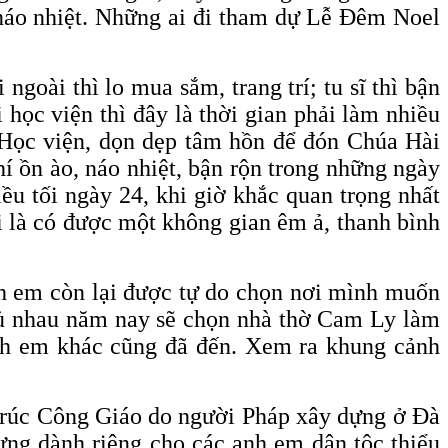
 náo nhiệt. Những ai đi tham dự Lễ Đêm Noel
goài thì lo mua sắm, trang trí; tu sĩ thì bận
 học viện thì đây là thời gian phải làm nhiều
g Học viện, dọn dẹp tâm hồn để đón Chúa Hài
hí ồn ào, náo nhiệt, bận rộn trong những ngày
ều tối ngày 24, khi giờ khắc quan trọng nhất
i là có được một không gian êm ả, thanh bình
nh em còn lại được tự do chọn nơi mình muốn
rủ nhau năm nay sẽ chọn nhà thờ Cam Ly làm
anh em khác cũng đã đến. Xem ra khung cảnh
 trúc Công Giáo do người Pháp xây dựng ở Đà
ựng dành riêng cho các anh em dân tộc thiểu