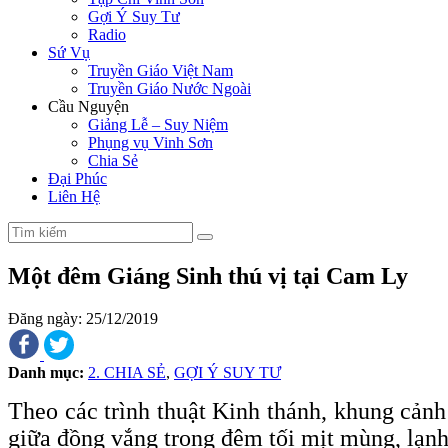
Gợi Ý Suy Tư
Radio
Sứ Vụ
Truyền Giáo Việt Nam
Truyền Giáo Nước Ngoài
Cầu Nguyện
Giảng Lễ – Suy Niệm
Phụng vụ Vinh Sơn
Chia Sẻ
Đại Phúc
Liên Hệ
Một đêm Giáng Sinh thú vị tại Cam Ly
Đăng ngày: 25/12/2019
Danh mục:
2. CHIA SẺ
,
GỢI Ý SUY TƯ
Theo các trình thuật Kinh thánh, khung cảnh 
giữa đồng vắng trong đêm tối mịt mùng, lạnh 