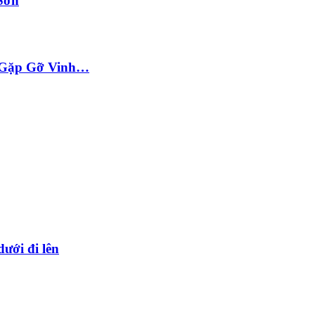
Sơn
ộc Gặp Gỡ Vinh…
dưới đi lên