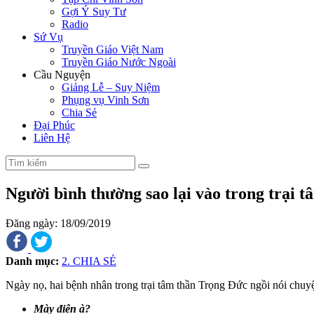
Gợi Ý Suy Tư
Radio
Sứ Vụ
Truyền Giáo Việt Nam
Truyền Giáo Nước Ngoài
Cầu Nguyện
Giảng Lễ – Suy Niệm
Phụng vụ Vinh Sơn
Chia Sẻ
Đại Phúc
Liên Hệ
Người bình thường sao lại vào trong trại t
Đăng ngày: 18/09/2019
Danh mục:
2. CHIA SẺ
Ngày nọ, hai bệnh nhân trong trại tâm thần Trọng Đức ngồi nói chuyệ
Mày điên à?