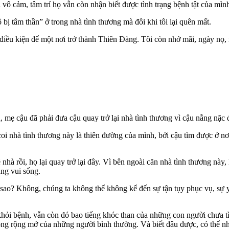
ô cảm, tâm trí họ vẫn còn nhận biết được tình trạng bệnh tật của mình
bị tâm thần” ở trong nhà tình thương mà đôi khi tôi lại quên mất.
điều kiện để một nơi trở thành Thiên Đàng. Tôi còn nhớ mãi, ngày nọ, 
 mẹ cậu đã phải đưa cậu quay trở lại nhà tình thương vì cậu nằng nặc 
hà tình thương này là thiên đường của mình, bởi cậu tìm được ở nơi đ
hà rồi, họ lại quay trở lại đây. Vì bên ngoài căn nhà tình thương này,
ùng vui sống.
 sao? Không, chúng ta không thể không kể đến sự tận tụy phục vụ, s
ỏi bệnh, vẫn còn đó bao tiếng khóc than của những con người chưa tì
 lòng rộng mở của những người bình thường. Và biết đâu được, có thể