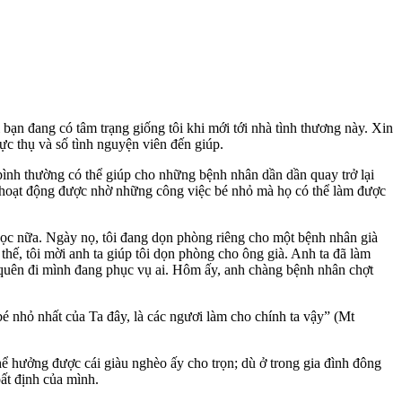
ạn đang có tâm trạng giống tôi khi mới tới nhà tình thương này. Xin
ực thụ và số tình nguyện viên đến giúp.
bình thường có thể giúp cho những bệnh nhân dần dần quay trở lại
n hoạt động được nhờ những công việc bé nhỏ mà họ có thể làm được
ọc nữa. Ngày nọ, tôi đang dọn phòng riêng cho một bệnh nhân già
hế, tôi mời anh ta giúp tôi dọn phòng cho ông già. Anh ta đã làm
đã quên đi mình đang phục vụ ai. Hôm ấy, anh chàng bệnh nhân chợt
 nhỏ nhất của Ta đây, là các ngươi làm cho chính ta vậy” (Mt
ể hưởng được cái giàu nghèo ấy cho trọn; dù ở trong gia đình đông
ất định của mình.