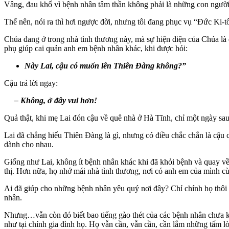
Vâng, đau khổ vì bệnh nhân tâm thần không phải là những con người v
Thế nên, nói ra thì hơi ngược đời, nhưng tôi đang phục vụ “Đức Ki-tô 
Chúa đang ở trong nhà tình thương này, mà sự hiện diện của Chúa là 
phụ giúp cai quản anh em bệnh nhân khác, khi được hỏi:
Này Lai, cậu có muốn lên Thiên Đàng không?”
Cậu trả lời ngay:
– Không, ở đây vui hơn!
Quả thật, khi mẹ Lai đón cậu về quê nhà ở Hà Tĩnh, chỉ một ngày sau,
Lai đã chẳng hiểu Thiên Đàng là gì, nhưng có điều chắc chắn là cậu coi n
dành cho nhau.
Giống như Lai, không ít bệnh nhân khác khi đã khỏi bệnh và quay về n
thị. Hơn nữa, họ nhớ mái nhà tình thương, nơi có anh em của mình c
Ai đã giúp cho những bệnh nhân yêu quý nơi đây? Chỉ chính họ thôi
nhân.
Nhưng…vẫn còn đó biết bao tiếng gào thét của các bệnh nhân chưa kh
như tại chính gia đình họ. Họ vẫn cần, vẫn cần, cần lắm những tấm