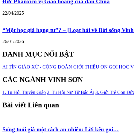
Đức Phanxicô vị Giáo hoàng của dân Chúa
22/04/2025
“Một học giả hạng tư”? – [Loạt bài về Đời sống Vinh
26/01/2026
DANH MỤC NỔI BẬT
AI TÍN
GIÁO XỨ - CỘNG ĐOÀN
GIỚI THIỆU ƠN GỌI
HỌC V
CÁC NGÀNH VINH SƠN
1. Tu Hội Truyền Giáo
2. Tu Hội Nữ Tử Bác Ái
3. Giới Trẻ Con Đứ
Bài viết Liên quan
Sống tuổi già một cách an nhiên: Lời kêu gọi…