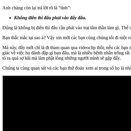
Anh chàng còn lại trả lời rõ là “tỉnh”:
Không điên thì đâu phải vào đây đâu.
Đúng là không bị điên thì đâu cần phải vào trại tâm thần làm gì. Thế
Bạn thắc mắc tại sao à? Vậy xin mời các bạn cùng chúng tôi đi một v
Mà này, đây mới chỉ là đi tham quan qua videoclip thôi, nếu các bạn 
giác về việc họ đánh đập gì bạn đâu, mà là nhiều bệnh nhân trông rấ
tỏ ra quá sợ hãi mà làm phật lòng những người mình sẽ gặp đấy.
Chúng ta cùng quan sát và các bạn thử đoán xem ai trong số họ là nhâ