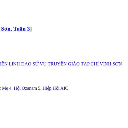
 Sơn, Tuần 3]
IỆN
LINH ĐẠO
SỨ VỤ TRUYỀN GIÁO
TẠP CHÍ VINH SƠN
c Mẹ
4. Hội Ozanam
5. Hiệp Hội AIC