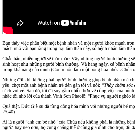
Bạn thấy việc phân biệt một bệnh nhân và một người khỏe mạnh trong 
mách nhỏ với bạn rằng trong trại tâm thần này, số bệnh nhân tâm thần
Chắc hẳn, nhiều người sẽ thắc mắc: Vậy những người bình thường sẽ l
sinh hoạt như những người bình thường Và hằng ngày, cả bệnh nhân 
trong khả năng của mình (Con muốn làm một bông hoa nhỏ…Chúa ơ
Nhưng đôi khi, không phải người bình thường giúp bệnh nhân mà chí
yếu, chợt một anh bệnh nhân trẻ đến gần tôi và nói:
“Thầy chăm sóc c
cách vui vẻ. Sau đó, tôi đã suy gẫm nhiều hơn về công việc của mình
nhắc tôi nhớ lời của thánh Vinh Sơn Phaolô: “Phục vụ người nghèo l
Quả thật, Đức Giê-su đã từng đồng hóa mình với những người bé mọn 
25,40).
Ai là người “anh em bé nhỏ” của Chúa nếu không phải là những bệnh 
người hay neo đơn, họ cũng chẳng thể ở cùng gia đình cho trọn; dù đ