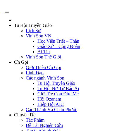
Tu Hội Truyền Giáo
Lịch Sử
Vinh Sơn VN
Học Viện Triết – Thần
Giáo Xứ – Cộng Đoàn
Ai Tín
Vinh Sơn Thế Giới
Ơn Gọi
Giới Thiệu Ơn Gọi
Linh Đạo
Các ngành Vinh Sơn
Tu Hội Truyền Giáo
Tu Hội Nữ Tử Bác Ái
Giới Trẻ Con Đức Mẹ
Hội Ozanam
Hiệp Hội AIC
Các Thánh Và Chân Phước
Chuyên Đề
Tác Phẩm
Đề Tài Nghiên Cứu
Tạp Chí Vinh Sơn