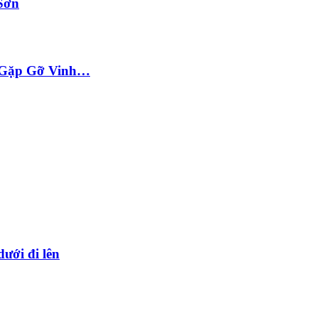
Sơn
ộc Gặp Gỡ Vinh…
dưới đi lên