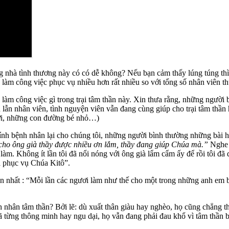
nhà tình thương này có có dễ không? Nếu bạn cảm thấy lúng túng thì b
 làm công việc phục vụ nhiều hơn rất nhiều so với tổng số nhân viên th
àm công việc gì trong trại tâm thần này. Xin thưa rằng, những người 
lẫn nhân viên, tình nguyện viên vẫn đang cùng giúp cho trại tâm thầ
i, những con đường bé nhỏ…)
nh bệnh nhân lại cho chúng tôi, những người bình thường những bài h
ho ông già thầy được nhiều ơn lắm, thầy đang giúp Chúa mà.”
Nghe t
 làm. Không ít lần tôi đã nổi nóng với ông già lẩm cẩm ấy để rồi tôi 
à phục vụ Chúa Kitô”.
nhất : “Mỗi lần các ngươi làm như thế cho một trong những anh em bé
nhân tâm thần? Bởi lẽ: dù xuất thân giàu hay nghèo, họ cũng chẳng th
ã từng thông minh hay ngu dại, họ vẫn đang phải đau khổ vì tâm thần b