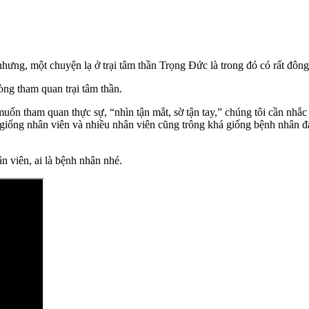
 nhưng, một chuyện lạ ở trại tâm thần Trọng Đức là trong đó có rất đô
òng tham quan trại tâm thần.
muốn tham quan thực sự, “nhìn tận mắt, sờ tận tay,” chúng tôi cần nhắc
t giống nhân viên và nhiều nhân viên cũng trông khá giống bệnh nhân 
n viên, ai là bệnh nhân nhé.