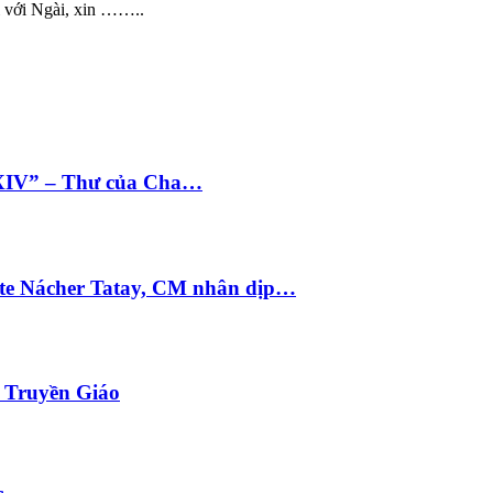
i với Ngài, xin ……..
 XIV” – Thư của Cha…
te Nácher Tatay, CM nhân dịp…
i Truyền Giáo