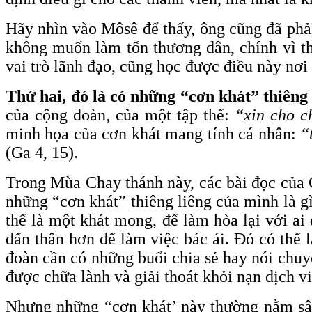
Hãy nhìn vào Môsê để thấy, ông cũng đã phả
không muốn làm tổn thương dân, chính vì t
vai trò lãnh đạo, cũng học được điều này nơi
Thứ hai, đó là có những “cơn khát” thiêng 
của cộng đoàn, của một tập thể:
“xin cho c
minh họa của cơn khát mang tính cá nhân:
“
(Ga 4, 15).
Trong Mùa Chay thánh này, các bài đọc của 
những “cơn khát” thiêng liêng của mình là gì
thể là một khát mong, để làm hòa lại với ai
dấn thân hơn để làm việc bác ái. Đó có thể
đoàn cần có những buổi chia sẻ hay nói chuy
được chữa lành và giải thoát khỏi nạn dịch vi
Nhưng những “cơn khát’ này thường nằm sâu