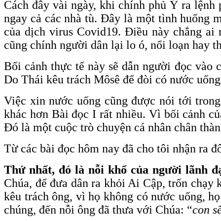
Cách đây vài ngày, khi chính phủ Ý ra lệnh 
ngay cả các nhà tù. Đây là một tình huống 
của dịch virus Covid19. Điều này chẳng ai
cũng chính người dân lại lo ó, nổi loạn hay 
Bối cảnh thực tế này sẽ dẫn người đọc vào 
Do Thái kêu trách Môsê để đòi có nước uống,
Việc xin nước uống cũng được nói tới tron
khác hơn Bài đọc I rất nhiều. Vì bối cảnh c
Đó là một cuộc trò chuyện cá nhân chân thàn
Từ các bài đọc hôm nay đã cho tôi nhận ra đ
Thứ nhất, đó là nỗi khổ của người lãnh đ
Chúa, để đưa dân ra khỏi Ai Cập, trốn chạy 
kêu trách ông, vì họ không có nước uống, họ 
chúng, đến nỗi ông đã thưa với Chúa: “
con s