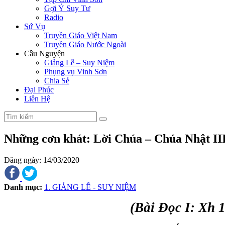
Gợi Ý Suy Tư
Radio
Sứ Vụ
Truyền Giáo Việt Nam
Truyền Giáo Nước Ngoài
Cầu Nguyện
Giảng Lễ – Suy Niệm
Phụng vụ Vinh Sơn
Chia Sẻ
Đại Phúc
Liên Hệ
Những cơn khát: Lời Chúa – Chúa Nhật I
Đăng ngày: 14/03/2020
Danh mục:
1. GIẢNG LỄ - SUY NIỆM
(Bài Ðọc I: Xh 1