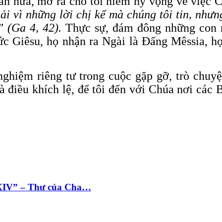
ần nữa, mở ra cho tôi niềm hy vọng về việc C
ải vì những lời chị kể mà chúng tôi tin, như
” (Ga 4, 42).
Thực sự, đám đông những con 
c Giêsu, họ nhận ra Ngài là Đấng Mêssia, h
nghiệm riêng tư trong cuộc gặp gỡ, trò chuy
 điều khích lệ, để tôi đến với Chúa nơi các 
 XIV” – Thư của Cha…