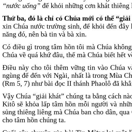
“nước uống”
để khỏi những cơn khát thiêng 
Thứ ba, đó là chỉ có Chúa mới có thể “giả
xin Chúa nước trường sinh, để khỏi đến đây l
năng đó, nên bà tin và bà xin.
Có điều gì trong tâm hồn tôi mà Chúa không 
Chúa về quá khứ đâu, thế mà Chúa biết hết về
Điều này cho tôi thêm vững tin vào Chúa v
ngùng để đến với Ngài, nhất là trong Mùa Ch
(Rm 5, 7) như bài đọc II thánh Phaolô đã khẳ
Vậy Chúa “giải khát” chúng ta bằng cách nào
Kitô sẽ khỏa lấp tâm hồn mỗi người và nhữ
sủng thiêng liêng mà Chúa ban cho dân, qua
cho tâm hồn chúng ta.