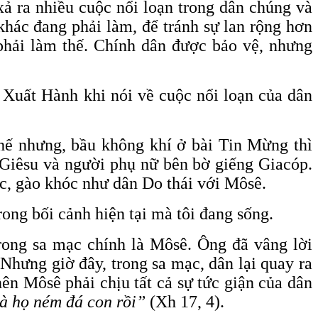
xả ra nhiều cuộc nổi loạn trong dân chúng và
hác đang phải làm, để tránh sự lan rộng hơn
phải làm thế. Chính dân được bảo vệ, nhưng
 Xuất Hành khi nói về cuộc nổi loạn của dân
hế nhưng, bầu không khí ở bài Tin Mừng thì
a Giêsu và người phụ nữ bên bờ giếng Giacóp.
ắc, gào khóc như dân Do thái với Môsê.
ong bối cảnh hiện tại mà tôi đang sống.
rong sa mạc chính là Môsê. Ông đã vâng lời
Nhưng giờ đây, trong sa mạc, dân lại quay ra
nên Môsê phải chịu tất cả sự tức giận của dân
là họ ném đá con rồi”
(Xh 17, 4).