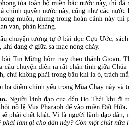
phong tỏa toàn bộ miền bắc nước này, thì đã 
mà chính quyền nước này, cũng như các nước k
 mong muốn, nhưng trong hoàn cảnh này thì 
than van, phản kháng.
câu chuyện tương tự ở bài đọc Cựu Ước, sách
 khi đang ở giữa sa mạc nóng cháy.
g bài Tin Mừng hôm nay theo thánh Gioan. T
ủa câu chuyện diễn ra rất chân tình giữa Chú
h, chứ không phải trong bầu khí la ó, trách m
ôi ba điểm chính yếu trong Mùa Chay này và tr
ạo.
Người lãnh đạo của dân Do Thái khi đi t
khỏi nô lệ Vua Pharaoh để vào miền Đất Hứa. 
sẽ phải chết khát. Vì là người lãnh đạo dân, 
ẽ phải làm gì cho dân này? Còn một chút nữa 