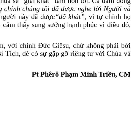
húa sẽ “giải khát” tâm hồn tôi. Cả đám đông
ng chính chúng tôi đã được nghe lời Người và
người này đã được
“đã khát”
, vì tự chính họ
ọ cảm thấy sung sướng hạnh phúc vì điều đó,
ện, với chính Đức Giêsu, chứ không phải bởi
Bí Tích, để có sự gặp gỡ riêng tư với Chúa và
Pt Phêrô Phạm Minh Triều, CM