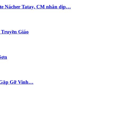
te Nácher Tatay, CM nhân dịp…
i Truyền Giáo
Sơn
ộc Gặp Gỡ Vinh…