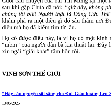
Cuối câu chuyện của bài Tin Mừng lại một l
sau khi gặp Chúa đã nói:
“giờ đây, không ph
chúng tôi biết Người thật là Ðấng Cứu Thế
khám phá ra một điều gì đó sâu thẳm nơi Đứ
điều mà họ đã kiếm tìm từ lâu.
Họ có được điều này, là vì họ có một kinh 
“mồm” của người đàn bà kia thuật lại. Đây là
xin ngài “giải khát” tâm hồn tôi.
VINH SƠN THẾ GIỚI
“Hãy cầu nguyện sốt sắng cho Đức Giáo hoàng Leo
13/05/2025