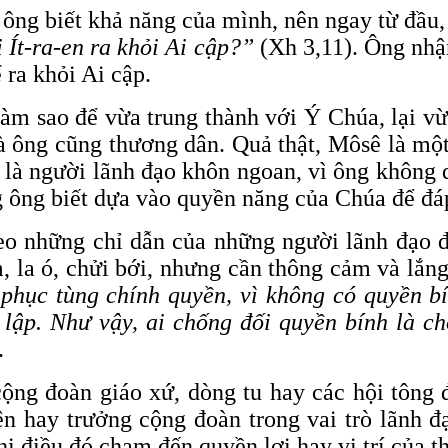
, ông biết khả năng của mình, nên ngay từ đầu
 Ít-ra-en ra khỏi Ai cập?”
(Xh 3,11). Ông nhận
 ra khỏi Ai cập.
m sao để vừa trung thành với Ý Chúa, lại vừa 
 ông cũng thương dân. Quả thật, Môsê là một
g là người lãnh đạo khôn ngoan, vì ông không
g ông biết dựa vào quyền năng của Chúa để đá
heo những chỉ dẫn của những người lãnh đạo đ
, la ó, chửi bới, nhưng cần thông cảm và lắn
phục tùng chính quyền, vì không có quyền 
lập. Như vậy, ai chống đối quyền bính là ch
.
ộng đoàn giáo xứ, dòng tu hay các hội tông
ên hay trưởng cộng đoàn trong vai trò lãnh đ
hi điều đó chạm đến quyền lợi hay vị trí của t