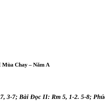
II Mùa Chay – Năm A
7, 3-7; Bài Ðọc II: Rm 5, 1-2. 5-8; Ph