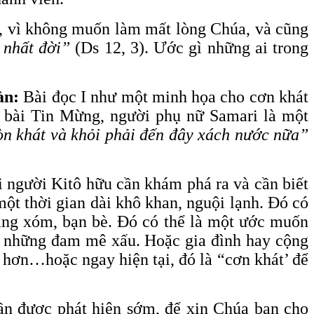
ả, vì không muốn làm mất lòng Chúa, và cũng
h nhất đời”
(Ds 12, 3). Ước gì những ai trong
àn:
Bài đọc I như một minh họa cho cơn khát
 bài Tin Mừng, người phụ nữ Samari là một
còn khát và khỏi phải đến đây xách nước nữa”
 người Kitô hữu cần khám phá ra và cần biết
một thời gian dài khô khan, nguội lạnh. Đó có
 hàng xóm, bạn bè. Đó có thể là một ước muốn
ay những đam mê xấu. Hoặc gia đình hay cộng
 hơn…hoặc ngay hiện tại, đó là “cơn khát’ để
ần được phát hiện sớm, để xin Chúa ban cho