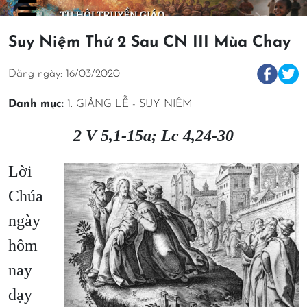
Suy Niệm Thứ 2 Sau CN III Mùa Chay
Đăng ngày: 16/03/2020
Danh mục:
1. GIẢNG LỄ - SUY NIỆM
2 V 5,1-15a; Lc 4,24-30
Lời
Chúa
ngày
hôm
nay
dạy