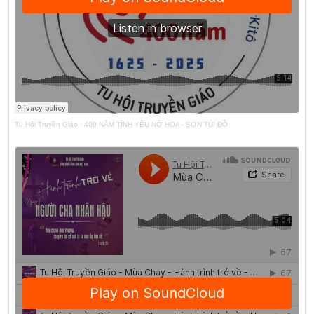
Tu Hội Truyền Giáo
·
400 NĂM TÌNH YÊU NỞ HOA - SƠN TÚI ĐỎ