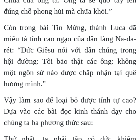
Chúa của ông ta. Ông ta sẽ quơ tay lên
đúng chỗ phong hủi mà chữa khỏi.”
Còn trong bài Tin Mừng, thánh Luca đã
miêu tả tính cao ngạo của dân làng Na-da-
rét: “Đức Giêsu nói với dân chúng trong
hội đường: Tôi bảo thật các ông: không
một ngôn sứ nào được chấp nhận tại quê
hương mình.”
Vậy làm sao để loại bỏ được tính tự cao?
Dựa vào các bài đọc kinh thánh dạy cho
chúng ta ba phương thức sau:
Thứ nhất, ta phải tập có đức khiêm