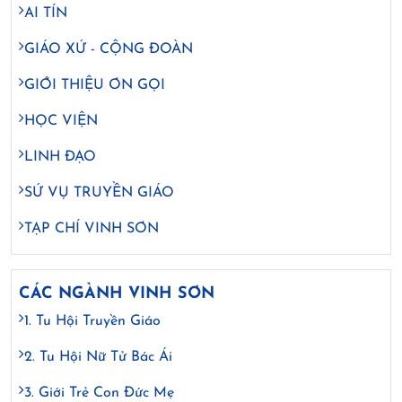
AI TÍN
GIÁO XỨ - CỘNG ĐOÀN
GIỚI THIỆU ƠN GỌI
HỌC VIỆN
LINH ĐẠO
SỨ VỤ TRUYỀN GIÁO
TẠP CHÍ VINH SƠN
CÁC NGÀNH VINH SƠN
1. Tu Hội Truyền Giáo
2. Tu Hội Nữ Tử Bác Ái
3. Giới Trẻ Con Đức Mẹ