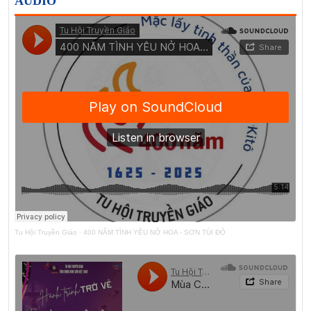
AUDIO
Tu Hội Truyền Giáo
·
400 NĂM TÌNH YÊU NỞ HOA - SƠN TÚI ĐỎ