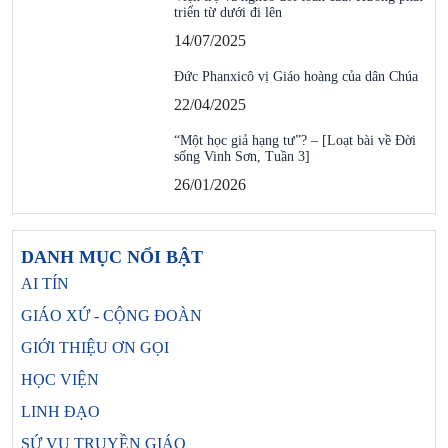
triển từ dưới đi lên
14/07/2025
Đức Phanxicô vị Giáo hoàng của dân Chúa
22/04/2025
“Một học giả hạng tư”? – [Loạt bài về Đời
sống Vinh Sơn, Tuần 3]
26/01/2026
DANH MỤC NỔI BẬT
AI TÍN
GIÁO XỨ - CỘNG ĐOÀN
GIỚI THIỆU ƠN GỌI
HỌC VIỆN
LINH ĐẠO
SỨ VỤ TRUYỀN GIÁO