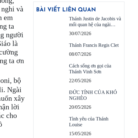
hông,
 nghi và
BÀI VIẾT LIÊN QUAN
nh em
Thánh Justin de Jacobis và
mối quan hệ của ngài…
ng ta
ng người
30/07/2026
iáo là
Thánh Francis Regis Clet
 cường
08/07/2026
ng ta ơn
Cách sống ơn gọi của
Thánh Vinh Sơn
oni, bộ
22/05/2026
i. Ngài
ĐỨC TÍNH CỦA KHÓ
muốn xây
NGHÈO
hận lời
20/05/2026
ác cho
Tình yêu của Thánh
ồ
Louise
15/05/2026