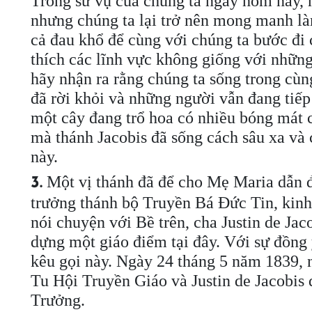
Trong sứ vụ của chúng ta ngày hôm nay, n
nhưng chúng ta lại trở nên mong manh làm
cả đau khổ để cùng với chúng ta bước đi
thích các lĩnh vực không giống với những
hãy nhận ra rằng chúng ta sống trong cùn
đã rời khỏi và những người vẫn đang tiếp
một cây đang trổ hoa có nhiều bóng mát 
mà thánh Jacobis đã sống cách sâu xa và
này.
Một vị thánh đã để cho Mẹ Maria dẫn 
3.
trưởng thánh bộ Truyền Bá Đức Tin, kinh 
nói chuyện với Bề trên, cha Justin de J
dựng một giáo điểm tại đây. Với sự đồng ý
kêu gọi này. Ngày 24 tháng 5 năm 1839, 
Tu Hội Truyền Giáo và Justin de Jacobis
Trưởng.