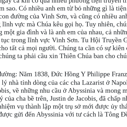
gay cả khi có quá nhiều phương tiện truyền t
 sao. Có nhiều anh em từ bỏ những gì là tiện
 con đường của Vinh Sơn, và cũng có nhiều a
 lĩnh vực mà Chúa kêu gọi họ. Tuy nhiên, chú
g một gia đình và là anh em của nhau, cả nhữ
 tục trong lĩnh vực Vinh Sơn. Tu Hội Truyền G
cho tất cả mọi người. Chúng ta cần có sự kiên
 chúng ta phải cầu xin Thiên Chúa ban cho chú
đường: Năm 1838, Đức Hồng Y Philippe Franz
lý nhà tỉnh dòng của các cha Lazarist ở Napol
acobis, về những nhu cầu ở Abyssinia và mong 
 của cha bề trên, Justin de Jacobis, đã chấp n
nhiệm vụ thành lập một trụ sở mới được ủy th
 được gửi đến Abyssinia với tư cách là Tông Đ