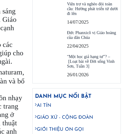
Viện trợ và nghèo đói toàn
cầu: Hướng phát triển từ dưới
h sáng
đi lên
a Giáo
14/07/2025
 cạnh
Đức Phanxicô vị Giáo hoàng
của dân Chúa
o các
22/04/2025
giúp cho
“Một học giả hạng tư”? –
ngài.
[Loạt bài về Đời sống Vinh
Sơn, Tuần 3]
 naturam,
26/01/2026
oàn và bổ
DANH MỤC NỔI BẬT
hồn nhạy
c trang
AI TÍN
ang ở
GIÁO XỨ - CỘNG ĐOÀN
 thuật
GIỚI THIỆU ƠN GỌI
ác anh