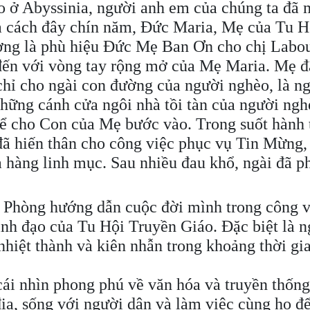
o ở Abyssinia, người anh em của chúng ta đã
à cách đây chín năm, Đức Maria, Mẹ của Tu H
ượng là phù hiệu Đức Mẹ Ban Ơn cho chị Labou
 đến với vòng tay rộng mở của Mẹ Maria. Mẹ đ
 chỉ cho ngài con đường của người nghèo, là n
hững cánh cửa ngôi nhà tồi tàn của người ngh
để cho Con của Mẹ bước vào. Trong suốt hành t
đã hiến thân cho công việc phục vụ Tin Mừng, 
a hàng linh mục. Sau nhiều đau khổ, ngài đã p
n Phòng hướng dẫn cuộc đời mình trong công v
nh đạo của Tu Hội Truyền Giáo. Đặc biệt là n
hiệt thành và kiên nhẫn trong khoảng thời gi
ái nhìn phong phú về văn hóa và truyền thống
a, sống với người dân và làm việc cùng họ để