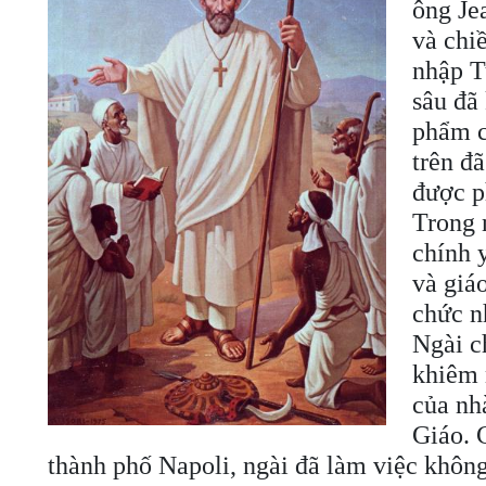
ông Je
và chi
nhập T
sâu đã
phẩm c
trên đ
được p
Trong 
chính 
và giá
chức n
Ngài c
khiêm 
của nh
Giáo. 
thành phố Napoli, ngài đã làm việc khôn