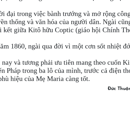
thời đại trong việc bành trướng và mở rộng côn
yền thống và văn hóa của người dân. Ngài cũn
ại kết giữa Kitô hữu Coptic (giáo hội Chính T
ăm 1860, ngài qua đời vì một cơn sốt nhiệt đớ
 nay và tương phải ưu tiên mang theo cuốn K
 Pháp trong ba lô của mình, trước cả điện tho
phù hiệu của Mẹ Maria càng tốt.
Đức Thuậ