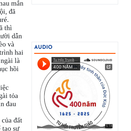
 mau mắn
ội, đã
ré.
ã thì
gười dẫn
èo và
AUDIO
rình hai
ngài là
hục hồi
iệc
gài tỏa
an đau
 của đất
 tạo sự