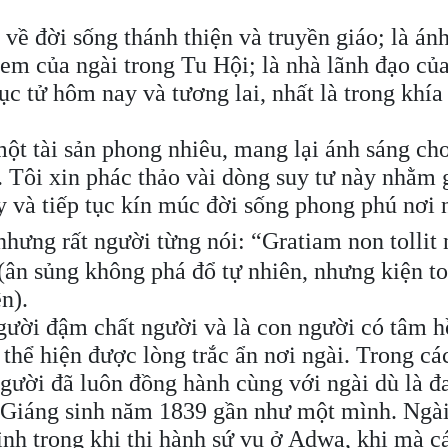
 về đời sống thánh thiện và truyền giáo; là án
em của ngài trong Tu Hội; là nhà lãnh đạo củ
c tử hôm nay và tương lai, nhất là trong khía
một tài sản phong nhiêu, mang lại ánh sáng ch
n. Tôi xin phác thảo vài dòng suy tư này nhằm 
 và tiếp tục kín múc đời sống phong phú nơi 
nhưng rất người từng nói: “Gratiam non tollit
 (ân sủng không phá đổ tự nhiên, nhưng kiện t
n).
người đậm chất người và là con người có tâm 
thể hiện được lòng trắc ẩn nơi ngài. Trong cá
người đã luôn đồng hành cùng với ngài dù là đ
ỳ Giáng sinh năm 1839 gần như một mình. Ngài
ình trong khi thi hành sứ vụ ở Adwa, khi mà c