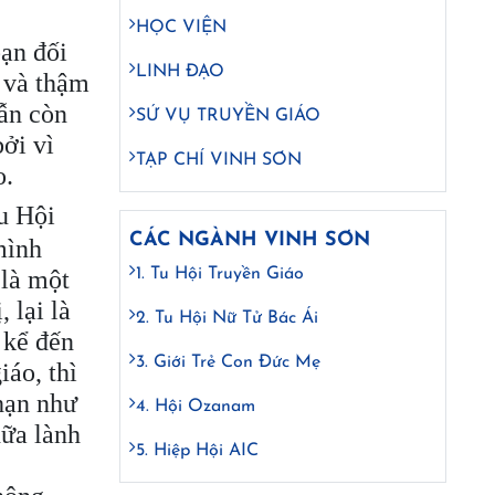
HỌC VIỆN
bạn đối
LINH ĐẠO
, và thậm
vẫn còn
SỨ VỤ TRUYỀN GIÁO
ởi vì
TẠP CHÍ VINH SƠN
o.
u Hội
CÁC NGÀNH VINH SƠN
mình
 là một
1. Tu Hội Truyền Giáo
 lại là
2. Tu Hội Nữ Tử Bác Ái
 kể đến
3. Giới Trẻ Con Đức Mẹ
iáo, thì
hạn như
4. Hội Ozanam
hữa lành
5. Hiệp Hội AIC