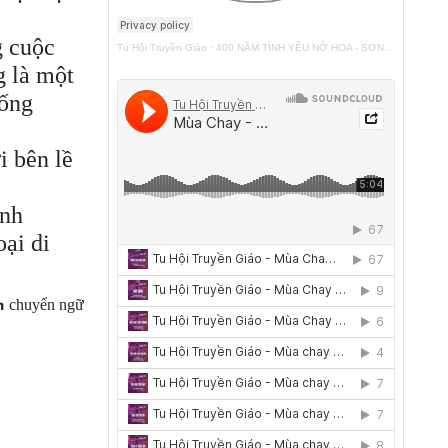
g cuộc
Tu Hội Truyền Giáo
·
400 NĂM TÌNH YÊU NỞ HOA - SƠN TÚI ĐỎ
g là một
hống
i bên lề
inh
ại di
chuyển ngữ
n