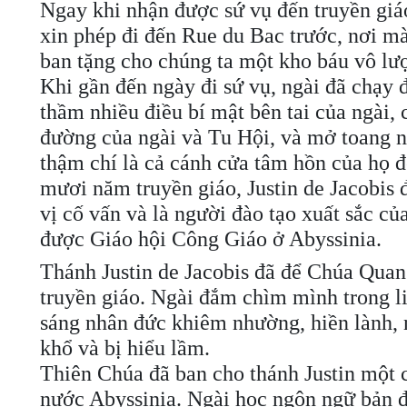
Ngay khi nhận được sứ vụ đến truyền giá
xin phép đi đến Rue du Bac trước, nơi m
ban tặng cho chúng ta một kho báu vô l
Khi gần đến ngày đi sứ vụ, ngài đã chạy
thầm nhiều điều bí mật bên tai của ngài,
đường của ngài và Tu Hội, và mở toang n
thậm chí là cả cánh cửa tâm hồn của họ 
mươi năm truyền giáo, Justin de Jacobis 
vị cố vấn và là người đào tạo xuất sắc củ
được Giáo hội Công Giáo ở Abyssinia.
Thánh Justin de Jacobis đã để Chúa Qua
truyền giáo. Ngài đắm chìm mình trong li
sáng nhân đức khiêm nhường, hiền lành, n
khổ và bị hiểu lầm.
Thiên Chúa đã ban cho thánh Justin một c
nước Abyssinia. Ngài học ngôn ngữ bản đị