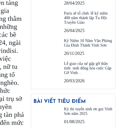
ền tảng
28/04/2025
 gia
Paris sẽ tổ chức lễ kỷ niệm
ờng thẳm
400 năm thành lập Tu Hội
Truyền Giáo
 những
26/04/2025
các bề
Kỷ Niệm 10 Năm Văn Phòng
24, ngài
Gia Đình Thánh Vinh Sơn
indisi.
20/11/2025
việc
Lễ giao của sự gặp gỡ thân
, nữ tu
tình: sinh động hóa cuộc Gặp
Gỡ Vinh…
ũng tổ
20/03/2026
 nghèo.
thức
i trụ sở
BÀI VIẾT TIÊU ĐIỂM
uyền
Kỳ thi tuyển sinh ơn gọi Vinh
g tàn phá
Sơn năm 2025
í đến mức
01/08/2025