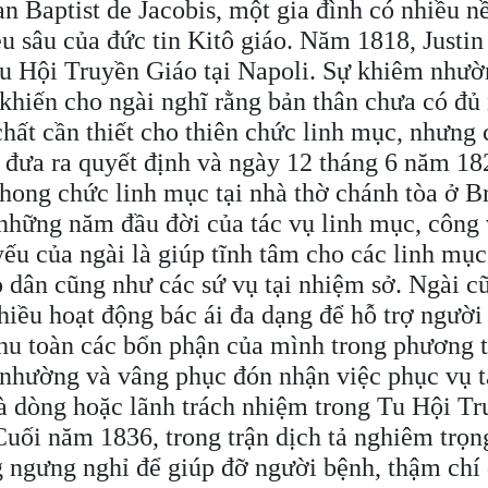
an Baptist de Jacobis, một gia đình có nhiều n
ều sâu của đức tin Kitô giáo. Năm 1818, Justin
u Hội Truyền Giáo tại Napoli. Sự khiêm như
 khiến cho ngài nghĩ rằng bản thân chưa có đủ
hất cần thiết cho thiên chức linh mục, nhưng 
ã đưa ra quyết định và ngày 12 tháng 6 năm 18
hong chức linh mục tại nhà thờ chánh tòa ở Br
những năm đầu đời của tác vụ linh mục, công 
yếu của ngài là giúp tĩnh tâm cho các linh mục
o dân cũng như các sứ vụ tại nhiệm sở. Ngài c
hiều hoạt động bác ái đa dạng để hỗ trợ người
hu toàn các bổn phận của mình trong phương 
nhường và vâng phục đón nhận việc phục vụ tạ
à dòng hoặc lãnh trách nhiệm trong Tu Hội Tr
Cuối năm 1836, trong trận dịch tả nghiêm trọn
g ngưng nghỉ để giúp đỡ người bệnh, thậm ch