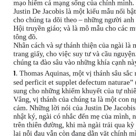
mạo hiểm cả mạng sống của chính mình.
Justin De Jacobis là một kiểu mẫu nổi bật
cho chúng ta dõi theo – những người anh 
Hội truyền giáo; và là mô mẫu cho các mụ
tông đồ.
Nhân cách và sự thánh thiện của ngài là 
trang giấy, cho việc suy tư và cầu nguyệ
chúng ta đào sâu vào những khía cạnh này
. Thomas Aquinas, một vị thánh sâu sắc 
1
sed perficit et supplet defectum naturae”
sung cho những khiếm khuyết của tự nhiê
Vâng, vị thánh của chúng ta là một con 
cảm. Những lời nói của Justin De Jacobis 
nhật ký, ngài có nhắc đến mẹ của mình, 
trên thiên đường, khi mà ngài trải qua k
lại nỗi đau vẫn còn đang dằn vặt chính m