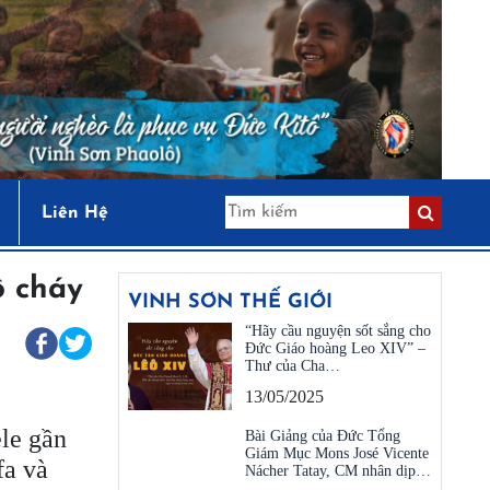
Liên Hệ
ô cháy
VINH SƠN THẾ GIỚI
“Hãy cầu nguyện sốt sắng cho
Đức Giáo hoàng Leo XIV” –
Thư của Cha…
13/05/2025
ele gần
Bài Giảng của Đức Tổng
Giám Mục Mons José Vicente
fa và
Nácher Tatay, CM nhân dịp…