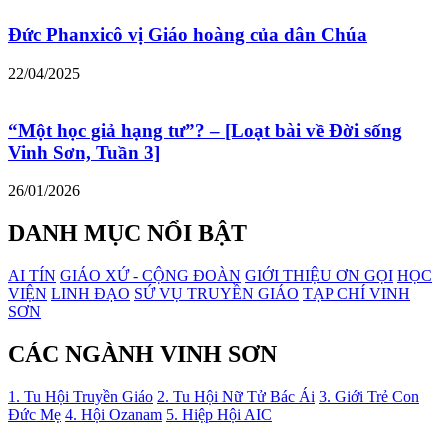
Đức Phanxicô vị Giáo hoàng của dân Chúa
22/04/2025
“Một học giả hạng tư”? – [Loạt bài về Đời sống
Vinh Sơn, Tuần 3]
26/01/2026
DANH MỤC NỔI BẬT
AI TÍN
GIÁO XỨ - CỘNG ĐOÀN
GIỚI THIỆU ƠN GỌI
HỌC
VIỆN
LINH ĐẠO
SỨ VỤ TRUYỀN GIÁO
TẠP CHÍ VINH
SƠN
CÁC NGÀNH VINH SƠN
1. Tu Hội Truyền Giáo
2. Tu Hội Nữ Tử Bác Ái
3. Giới Trẻ Con
Đức Mẹ
4. Hội Ozanam
5. Hiệp Hội AIC