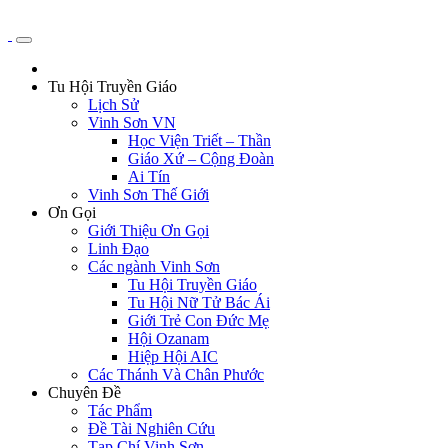
Tu Hội Truyền Giáo
Lịch Sử
Vinh Sơn VN
Học Viện Triết – Thần
Giáo Xứ – Cộng Đoàn
Ai Tín
Vinh Sơn Thế Giới
Ơn Gọi
Giới Thiệu Ơn Gọi
Linh Đạo
Các ngành Vinh Sơn
Tu Hội Truyền Giáo
Tu Hội Nữ Tử Bác Ái
Giới Trẻ Con Đức Mẹ
Hội Ozanam
Hiệp Hội AIC
Các Thánh Và Chân Phước
Chuyên Đề
Tác Phẩm
Đề Tài Nghiên Cứu
Tạp Chí Vinh Sơn