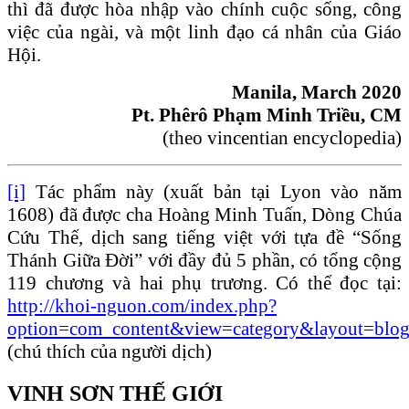
thì đã được hòa nhập vào chính cuộc sống, công
việc của ngài, và một linh đạo cá nhân của Giáo
Hội.
Manila, March 2020
Pt. Phêrô Phạm Minh Triều, CM
(theo vincentian encyclopedia)
[i]
Tác phẩm này (xuất bản tại Lyon vào năm
1608) đã được cha Hoàng Minh Tuấn, Dòng Chúa
Cứu Thế, dịch sang tiếng việt với tựa đề “Sống
Thánh Giữa Đời” với đầy đủ 5 phần, có tổng cộng
119 chương và hai phụ trương. Có thể đọc tại:
http://khoi-nguon.com/index.php?
option=com_content&view=category&layout=blog
(chú thích của người dịch)
VINH SƠN THẾ GIỚI