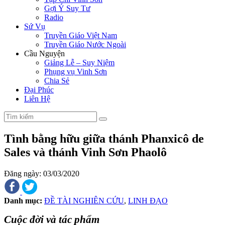
Gợi Ý Suy Tư
Radio
Sứ Vụ
Truyền Giáo Việt Nam
Truyền Giáo Nước Ngoài
Cầu Nguyện
Giảng Lễ – Suy Niệm
Phụng vụ Vinh Sơn
Chia Sẻ
Đại Phúc
Liên Hệ
Tình bằng hữu giữa thánh Phanxicô de
Sales và thánh Vinh Sơn Phaolô
Đăng ngày: 03/03/2020
Danh mục:
ĐỀ TÀI NGHIÊN CỨU
,
LINH ĐẠO
Cuộc đời và tác phẩm