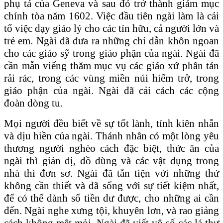
phụ tá của Geneva và sau đó trở thành giám mục
chính tòa năm 1602. Việc đầu tiên ngài làm là cải
tổ việc dạy giáo lý cho các tín hữu, cả người lớn và
trẻ em. Ngài đã đưa ra những chỉ dẫn khôn ngoan
cho các giáo sỹ trong giáo phận của ngài. Ngài đã
cần mẫn viếng thăm mục vụ các giáo xứ phân tán
rải rác, trong các vùng miền núi hiểm trở, trong
giáo phận của ngài. Ngài đã cải cách các cộng
đoàn dòng tu.
Mọi người đều biết về sự tốt lành, tính kiên nhẫn
và dịu hiền của ngài. Thánh nhân có một lòng yêu
thương người nghèo cách đặc biệt, thức ăn của
ngài thì giản dị, đồ dùng và các vật dụng trong
nhà thì đơn sơ. Ngài đã tằn tiện với những thứ
không cần thiết và đã sống với sự tiết kiệm nhất,
để có thể dành số tiền dư được, cho những ai cần
đến. Ngài nghe xưng tội, khuyên lơn, và rao giảng
cách không mệt mỏi. Ngài đã viết vô số các lá thư