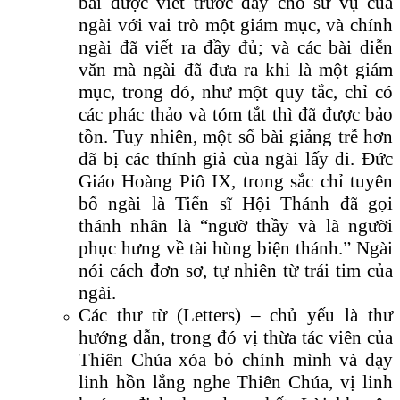
bài được viết trước đây cho sứ vụ của
ngài với vai trò một giám mục, và chính
ngài đã viết ra đầy đủ; và các bài diễn
văn mà ngài đã đưa ra khi là một giám
mục, trong đó, như một quy tắc, chỉ có
các phác thảo và tóm tắt thì đã được bảo
tồn. Tuy nhiên, một số bài giảng trễ hơn
đã bị các thính giả của ngài lấy đi. Đức
Giáo Hoàng Piô IX, trong sắc chỉ tuyên
bố ngài là Tiến sĩ Hội Thánh đã gọi
thánh nhân là “ngườ thầy và là người
phục hưng về tài hùng biện thánh.” Ngài
nói cách đơn sơ, tự nhiên từ trái tim của
ngài.
Các thư từ (Letters) – chủ yếu là thư
hướng dẫn, trong đó vị thừa tác viên của
Thiên Chúa xóa bỏ chính mình và dạy
linh hồn lắng nghe Thiên Chúa, vị linh