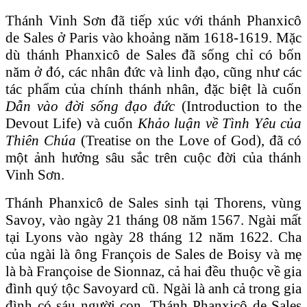
Thánh Vinh Sơn đã tiếp xúc với thánh Phanxicô
de Sales ở Paris vào khoảng năm 1618-1619. Mặc
dù thánh Phanxicô de Sales đã sống chỉ có bốn
năm ở đó, các nhân đức và linh đạo, cũng như các
tác phẩm của chính thánh nhân, đặc biệt là cuốn
Dẫn vào đời sống đạo đức
(Introduction to the
Devout Life) và cuốn
Khảo luận về Tình Yêu của
Thiên Chúa
(Treatise on the Love of God), đã có
một ảnh hưởng sâu sắc trên cuộc đời của thánh
Vinh Sơn.
Thánh Phanxicô de Sales sinh tại Thorens, vùng
Savoy, vào ngày 21 tháng 08 năm 1567. Ngài mất
tại Lyons vào ngày 28 tháng 12 năm 1622. Cha
của ngài là ông François de Sales de Boisy và mẹ
là bà Françoise de Sionnaz, cả hai đều thuộc về gia
đình quý tộc Savoyard cũ. Ngài là anh cả trong gia
đình có sáu người con. Thánh Phanxicô de Sales