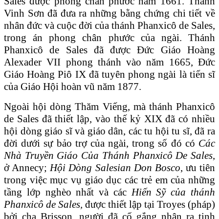
Sales được phong chân phước năm 1661. Thánh
Vinh Sơn đã đưa ra những bằng chứng chi tiết về
nhân đức và cuộc đời của thánh Phanxicô de Sales,
trong án phong chân phước của ngài. Thánh
Phanxicô de Sales đã được Đức Giáo Hoàng
Alexader VII phong thánh vào năm 1665, Đức
Giáo Hoàng Piô IX đã tuyên phong ngài là tiến sĩ
của Giáo Hội hoàn vũ năm 1877.
Ngoài hội dòng Thăm Viếng, mà thánh Phanxicô
de Sales đã thiết lập, vào thế kỷ XIX đã có nhiều
hội dòng giáo sĩ và giáo dân, các tu hội tu sĩ, đã ra
đời dưới sự bảo trợ của ngài, trong số đó có
Các
Nhà Truyền Giáo Của Thánh Phanxicô De Sales
,
ở Annecy;
Hội Dòng Salesian Don Bosco
, ưu tiên
trong việc mục vụ giáo dục các trẻ em của những
tầng lớp nghèo nhất và các
Hiến Sỹ của thánh
Phanxicô de Sales,
được thiết lập tại Troyes (pháp)
bởi cha Brisson, người đã cố gắng nhận ra tinh