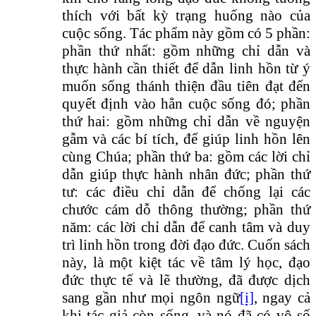
thích với bất kỳ trạng huống nào của
cuộc sống. Tác phẩm này gồm có 5 phần:
phần thứ nhất: gồm những chỉ dẫn và
thực hành cần thiết để dẫn linh hồn từ ý
muốn sống thánh thiện đầu tiên đạt đến
quyết định vào hẳn cuộc sống đó; phần
thứ hai: gồm những chỉ dẫn về nguyện
gẫm và các bí tích, để giúp linh hồn lên
cùng Chúa; phần thứ ba: gồm các lời chỉ
dẫn giúp thực hành nhân đức; phần thứ
tư: các điều chỉ dẫn để chống lại các
chước cám dỗ thông thường; phần thứ
năm: các lời chỉ dẫn để canh tâm và duy
trì linh hồn trong đời đạo đức. Cuốn sách
này, là một kiệt tác về tâm lý học, đạo
đức thực tế và lẽ thường, đã được dịch
sang gần như mọi ngôn ngữ
[i]
, ngay cả
khi tác giả còn sống, và nó đã có vô số