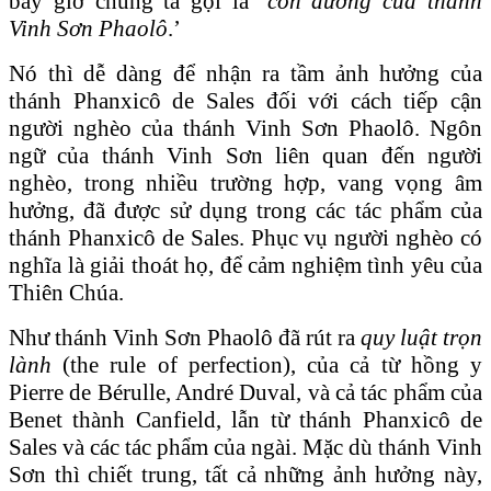
bây giờ chúng ta gọi là ‘
con đường của thánh
Vinh Sơn Phaolô
.’
Nó thì dễ dàng để nhận ra tầm ảnh hưởng của
thánh Phanxicô de Sales đối với cách tiếp cận
người nghèo của thánh Vinh Sơn Phaolô. Ngôn
ngữ của thánh Vinh Sơn liên quan đến người
nghèo, trong nhiều trường hợp, vang vọng âm
hưởng, đã được sử dụng trong các tác phẩm của
thánh Phanxicô de Sales. Phục vụ người nghèo có
nghĩa là giải thoát họ, để cảm nghiệm tình yêu của
Thiên Chúa.
Như thánh Vinh Sơn Phaolô đã rút ra
quy luật trọn
lành
(the rule of perfection), của cả từ hồng y
Pierre de Bérulle, André Duval, và cả tác phẩm của
Benet thành Canfield, lẫn từ thánh Phanxicô de
Sales và các tác phẩm của ngài. Mặc dù thánh Vinh
Sơn thì chiết trung, tất cả những ảnh hưởng này,