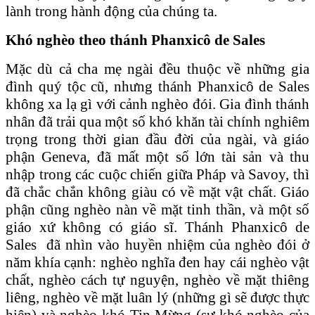
lành trong hành động của chúng ta.
Khó nghèo theo thánh Phanxicô de Sales
Mặc dù cả cha mẹ ngài đều thuộc về những gia
đình quý tộc cũ, nhưng thánh Phanxicô de Sales
không xa lạ gì với cảnh nghèo đói. Gia đình thánh
nhân đã trải qua một số khó khăn tài chính nghiêm
trọng trong thời gian đầu đời của ngài, và giáo
phận Geneva, đã mất một số lớn tài sản và thu
nhập trong các cuộc chiến giữa Pháp và Savoy, thì
đã chắc chắn không giàu có về mặt vật chất. Giáo
phận cũng nghèo nàn về mặt tinh thần, và một số
giáo xứ không có giáo sĩ. Thánh Phanxicô de
Sales đã nhìn vào huyền nhiệm của nghèo đói ở
năm khía cạnh: nghèo nghĩa đen hay cái nghèo vật
chất, nghèo cách tự nguyện, nghèo về mặt thiêng
liêng, nghèo về mặt luân lý (những gì sẽ được thực
hiện) và nghèo khó Tin Mừng (sự khó nghèo của