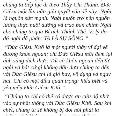
chúng ta tiếp tục đi theo Thầy Chí Thánh. Đức
Giêsu một lần nữa giải quyết vấn đề này: Ngài
là nguồn sức mạnh. Ngài muốn trở nên nguồn
lương thực nuôi dưỡng và trao ban chính Ngài
cho chúng ta qua Bí tích Thánh Thể. Vì lý do
đó ngài đã phán: TA LÀ SỰ SỐNG.”
“Đức Giêsu Kitô là một người thầy vĩ đại về
đường khôn ngoan; chỉ Đức Giêsu mới đem lại
ánh sáng đích thực. Tất cả khôn ngoan đến từ
ngài và bất cứ gì không dẫn đưa chúng ta đến
với Đức Giêsu chỉ là gió bay, vô dụng và nguy
hại. Chỉ có một điều quan trọng: hiểu biết và
yêu mến Đức Giêsu Kitô.”
“Chúng ta chỉ có thể có được ơn cứu độ nhờ
vào sự nhất thống với Đức Giêsu Kitô. Sau khi
chết, chúng ta sẽ không bị đòi hỏi phải là