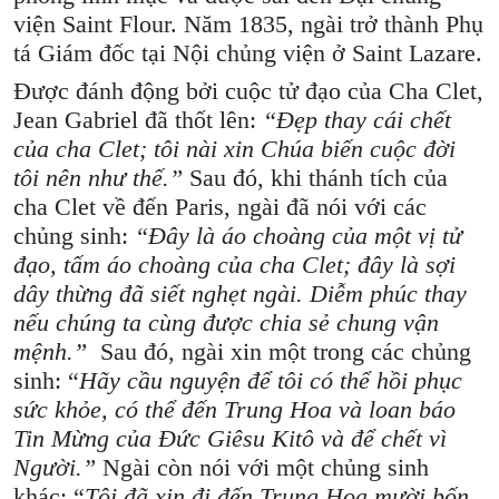
viện Saint Flour. Năm 1835, ngài trở thành Phụ
tá Giám đốc tại Nội chủng viện ở Saint Lazare.
Được đánh động bởi cuộc tử đạo của Cha Clet,
Jean Gabriel đã thốt lên:
“Đẹp thay cái chết
của cha Clet; tôi nài xin Chúa biến cuộc đời
tôi nên như thế.”
Sau đó, khi thánh tích của
cha Clet về đến Paris, ngài đã nói với các
chủng sinh:
“Đây là áo choàng của một vị tử
đạo, tấm áo choàng của cha Clet; đây là sợi
dây thừng đã siết nghẹt ngài. Diễm phúc thay
nếu chúng ta cùng được chia sẻ chung vận
mệnh.”
Sau đó, ngài xin một trong các chủng
sinh: “
Hãy cầu nguyện để tôi có thể hồi phục
sức khỏe, có thể đến Trung Hoa và loan báo
Tin Mừng của Đức Giêsu Kitô và để chết vì
Người.”
Ngài còn nói với một chủng sinh
khác: “
Tôi đã xin đi đến Trung Hoa mười bốn