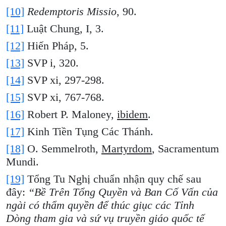
[10]
Redemptoris Missio
, 90.
[11]
Luật Chung, I, 3.
[12]
Hiến Pháp, 5.
[13]
SVP i, 320.
[14]
SVP xi, 297-298.
[15]
SVP xi, 767-768.
[16]
Robert P. Maloney,
ibidem
.
[17]
Kinh Tiền Tụng Các Thánh.
[18]
O. Semmelroth,
Martyrdom
, Sacramentum
Mundi.
[19]
Tổng Tu Nghị chuẩn nhận quy chế sau
đây:
“Bề Trên Tổng Quyền và Ban Cố Vấn của
ngài có thẩm quyền để thúc giục các Tỉnh
Dòng tham gia và sứ vụ truyền giáo quốc tế