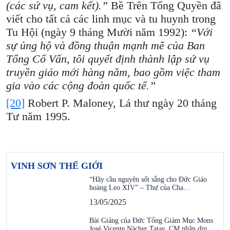
(các sứ vụ, cam kết).”
Bề Trên Tổng Quyền đã
viết cho tất cả các linh mục và tu huynh trong
Tu Hội (ngày 9 tháng Mười năm 1992):
“Với
sự ủng hộ và đồng thuận mạnh mẽ của Ban
Tổng Cố Vấn, tôi quyết định thành lập sứ vụ
truyền giáo mới hàng năm, bao gồm việc tham
gia vào các cộng đoàn quốc tế.”
[20]
Robert P. Maloney, Lá thư ngày 20 tháng
Tư năm 1995.
VINH SƠN THẾ GIỚI
“Hãy cầu nguyện sốt sắng cho Đức Giáo
hoàng Leo XIV” – Thư của Cha…
13/05/2025
Bài Giảng của Đức Tổng Giám Mục Mons
José Vicente Nácher Tatay, CM nhân dịp…