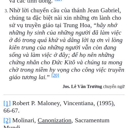
và các tỉnh dòng.
Nhờ lời chuyển cầu của thánh Jean Gabriel,
chúng ta đặc biệt nài xin những ơn lành cho
sứ vụ truyền giáo tại Trung Hoa, “
hãy nhớ
những hy sinh của những người đã làm việc
ở đó trong quá khứ và dâng lời tạ ơn vì lòng
kiên trung của những người vẫn còn đang
sống và làm việc ở đây; để họ nên những
chứng nhân cho Đức Kitô và chúng ta mong
chờ trong niềm hy vọng cho công việc truyền
[20]
giáo tương lai.
”
Jos. Lê Văn Trường
chuyển ngữ
[1]
Robert P. Maloney, Vincentiana, (1995),
66-67.
[2]
Molinari,
Canonization
, Sacramentum
Mundi.