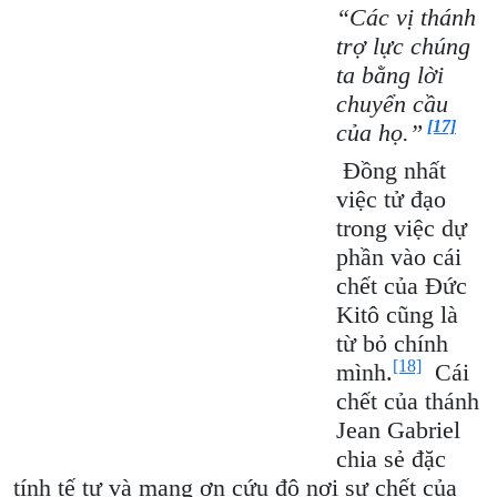
“Các vị thánh
trợ lực chúng
ta bằng lời
chuyển cầu
[17]
của họ.”
Đồng nhất
việc tử đạo
trong việc dự
phần vào cái
chết của Đức
Kitô cũng là
từ bỏ chính
[18]
mình.
Cái
chết của thánh
Jean Gabriel
chia sẻ đặc
tính tế tự và mang ơn cứu độ nơi sự chết của