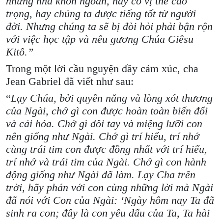
những nhà khôn ngoan, hay có vị thế cao
trọng, hay chúng ta được tiếng tốt từ người
đời. Nhưng chúng ta sẽ bị đòi hỏi phải bận rộn
với việc học tập và nêu gương Chúa Giêsu
Kitô.”
Trong một lời cầu nguyện đầy cảm xúc, cha
Jean Gabriel đã viết như sau:
“
Lạy Chúa, bởi quyền năng và lòng xót thương
của Ngài, chớ gì con được hoàn toàn biến đổi
và cải hóa. Chớ gì đôi tay và miệng lưỡi con
nên giống như Ngài. Chớ gì trí hiểu, trí nhớ
cùng trái tim con được đồng nhất với trí hiểu,
trí nhớ và trái tim của Ngài. Chớ gì con hành
động giống như Ngài đã làm. Lạy Cha trên
trời, hãy phán với con cùng những lời mà Ngài
đã nói với Con của Ngài: ‘Ngày hôm nay Ta đã
sinh ra con; đây là con yêu dấu của Ta, Ta hài