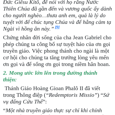
Đức Giêsu Kitô, để nói với họ rằng Nước
Thiên Chúa đã gần đến và vương quốc ấy dành
cho người nghèo…thưa anh em, quả là lý do
tuyệt vời để chúc tụng Chúa và để hằng cảm tạ
[9]
Ngài vì hồng ân này.”
Chứng nhân đời sống của cha Jean Gabriel cho
phép chúng ta công bố sự tuyệt hảo của ơn gọi
truyền giáo. Việc phong thánh cho ngài là một
cơ hội cho chúng ta tăng trưởng lòng yêu mến
ơn gọi và để sống ơn gọi trong niềm hân hoan.
2. Mong ước lớn lên trong đường thánh
thiện:
Thánh Giáo Hoàng Gioan Phalô II đã viết
trong Thông điệp (
“Redemptoris Missio”
) “
Sứ
vụ đấng Cứu Thế
”:
“
Một nhà truyền giáo thực sự chỉ khi chính