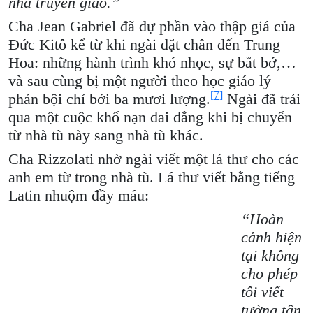
nhà truyền giáo.”
Cha Jean Gabriel đã dự phần vào thập giá của
Đức Kitô kể từ khi ngài đặt chân đến Trung
Hoa: những hành trình khó nhọc, sự bắt bớ,…
và sau cùng bị một người theo học giáo lý
[7]
phản bội chỉ bởi ba mươi lượng.
Ngài đã trải
qua một cuộc khổ nạn dai dẳng khi bị chuyển
từ nhà tù này sang nhà tù khác.
Cha Rizzolati nhờ ngài viết một lá thư cho các
anh em từ trong nhà tù. Lá thư viết bằng tiếng
Latin nhuộm đầy máu:
“Hoàn
cảnh hiện
tại không
cho phép
tôi viết
tường tận