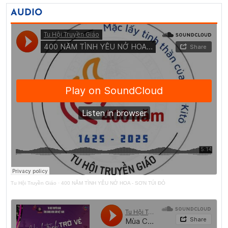
AUDIO
Tu Hội Truyền Giáo
·
400 NĂM TÌNH YÊU NỞ HOA - SƠN TÚI ĐỎ