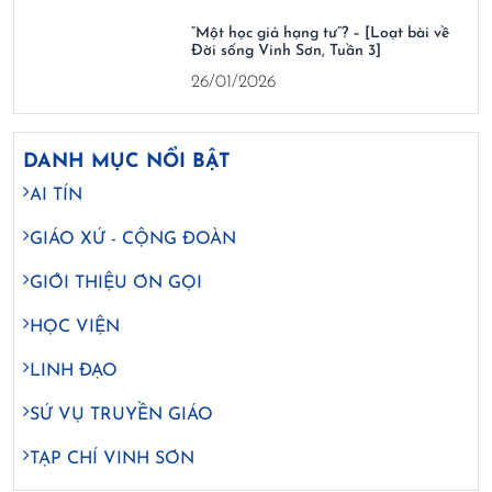
“Một học giả hạng tư”? – [Loạt bài về
Đời sống Vinh Sơn, Tuần 3]
26/01/2026
DANH MỤC NỔI BẬT
AI TÍN
GIÁO XỨ - CỘNG ĐOÀN
GIỚI THIỆU ƠN GỌI
HỌC VIỆN
LINH ĐẠO
SỨ VỤ TRUYỀN GIÁO
TẠP CHÍ VINH SƠN