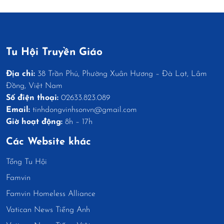
Tu Hội Truyền Giáo
Địa chỉ:
38 Trần Phú, Phường Xuân Hương – Đà Lạt, Lâm
Đồng, Việt Nam
Số điện thoại:
02633.823.089
Email:
tinhdongvinhsonvn@gmail.com
Giờ hoạt động:
8h – 17h
Các Website khác
Tổng Tu Hội
Famvin
Famvin Homeless Alliance
Vatican News Tiếng Anh