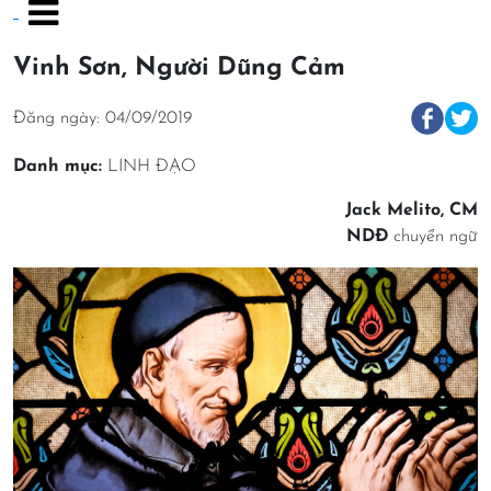
Vinh Sơn, Người Dũng Cảm
Đăng ngày: 04/09/2019
Danh mục:
LINH ĐẠO
Jack Melito, CM
NDĐ
chuyển ngữ