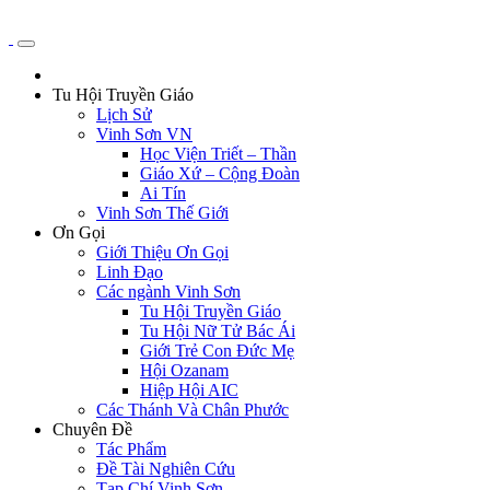
Tu Hội Truyền Giáo
Lịch Sử
Vinh Sơn VN
Học Viện Triết – Thần
Giáo Xứ – Cộng Đoàn
Ai Tín
Vinh Sơn Thế Giới
Ơn Gọi
Giới Thiệu Ơn Gọi
Linh Đạo
Các ngành Vinh Sơn
Tu Hội Truyền Giáo
Tu Hội Nữ Tử Bác Ái
Giới Trẻ Con Đức Mẹ
Hội Ozanam
Hiệp Hội AIC
Các Thánh Và Chân Phước
Chuyên Đề
Tác Phẩm
Đề Tài Nghiên Cứu
Tạp Chí Vinh Sơn