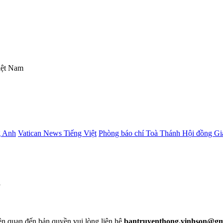
iệt Nam
g Anh
Vatican News Tiếng Việt
Phòng báo chí Toà Thánh
Hội đồng G
i
liên quan đến bản quyền vui lòng liên hệ
bantruyenthong.vinhson@gm