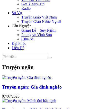
Gợi Ý Suy Tư
Radio
Sứ Vụ
Truyền Giáo Việt Nam
Truyền Giáo Nước Ngoài
Cầu Nguyện
Giảng Lễ – Suy Niệm
Phụng vụ Vinh Sơn
Chia Sẻ
Đại Phúc
Liên Hệ
Truyện ngắn
Truyện ngắn: Gia đình nghèo
07/07/2026