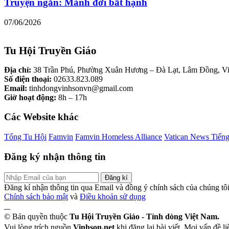
Truyện ngắn: Mảnh đời bất hạnh
07/06/2026
Tu Hội Truyền Giáo
Địa chỉ:
38 Trần Phú, Phường Xuân Hương – Đà Lạt, Lâm Đồng, V
Số điện thoại:
02633.823.089
Email:
tinhdongvinhsonvn@gmail.com
Giờ hoạt động:
8h – 17h
Các Website khác
Tổng Tu Hội
Famvin
Famvin Homeless Alliance
Vatican News Tiến
Đăng ký nhận thông tin
Đăng kí
Đăng kí nhận thông tin qua Email và đồng ý chính sách của chúng tô
Chính sách bảo mật
và
Điều khoản sử dụng
© Bản quyền thuộc
Tu Hội Truyền Giáo - Tỉnh dòng Việt Nam.
Vui lòng trích nguồn
Vinhson.net
khi đăng lại bài viết. Mọi vấn đề 