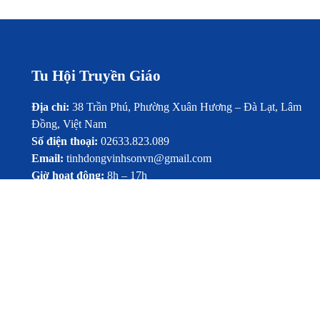
Tu Hội Truyền Giáo
Địa chỉ:
38 Trần Phú, Phường Xuân Hương – Đà Lạt, Lâm
Đồng, Việt Nam
Số điện thoại:
02633.823.089
Email:
tinhdongvinhsonvn@gmail.com
Giờ hoạt động:
8h – 17h