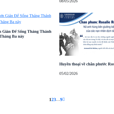
08/05/2026
n Giản Để Sống Tháng Thánh
 Tháng Ba này
Huyền thoại về chân phước Ro
05/02/2026
1
2
3
9
…