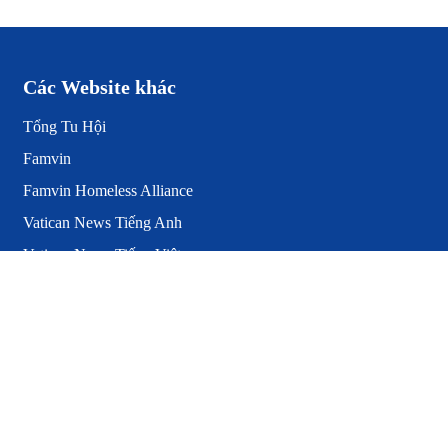
Các Website khác
Tổng Tu Hội
Famvin
Famvin Homeless Alliance
Vatican News Tiếng Anh
Vatican News Tiếng Việt
Phòng báo chí Toà Thánh
Hội đồng Giám mục Việt Nam
© Bản quyền thuộc
Tu Hội Truyền Giáo - Tỉnh dòng Việt Nam.