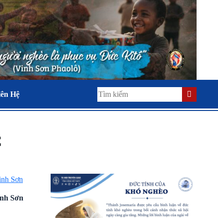
iên Hệ
C
inh Sơn