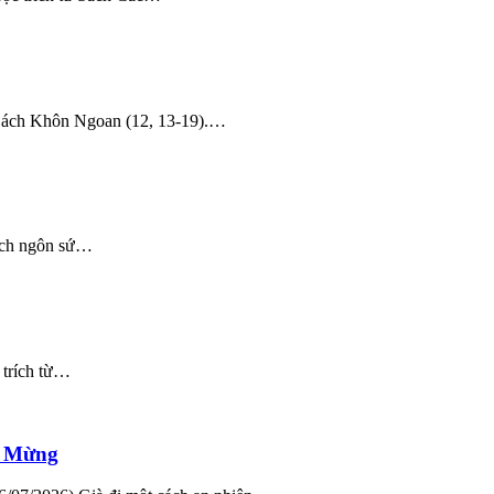
 Sách Khôn Ngoan (12, 13-19).…
sách ngôn sứ…
 trích từ…
in Mừng