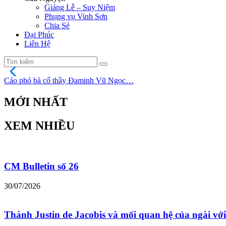
Giảng Lễ – Suy Niệm
Phụng vụ Vinh Sơn
Chia Sẻ
Đại Phúc
Liên Hệ
Cáo phó bà cố thầy Đaminh Vũ Ngọc…
MỚI NHẤT
XEM NHIỀU
CM Bulletin số 26
30/07/2026
Thánh Justin de Jacobis và mối quan hệ của ngài với