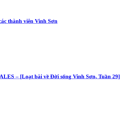
các thành viên Vinh Sơn
 [Loạt bài về Đời sống Vinh Sơn, Tuần 29]