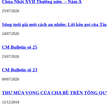
Chúa Nhật XVII Thường niên – Năm A
25/07/2026
Sống tuổi già một cách an nhiên: Lời kêu gọi của T
24/07/2026
CM Bulletin số 25
23/07/2026
CM Bulletin số 23
09/07/2026
THƯ MÙA VỌNG CỦA CHA BỀ TRÊN TỔNG QU
12/12/2018