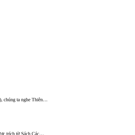
-3), chúng ta nghe Thiên…
ược trích từ Sách Các…