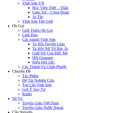
Vinh Sơn VN
Học Viện Triết – Thần
Giáo Xứ – Cộng Đoàn
Ai Tín
Vinh Sơn Thế Giới
Ơn Gọi
Giới Thiệu Ơn Gọi
Linh Đạo
Các ngành Vinh Sơn
Tu Hội Truyền Giáo
Tu Hội Nữ Tử Bác Ái
Giới Trẻ Con Đức Mẹ
Hội Ozanam
Hiệp Hội AIC
Các Thánh Và Chân Phước
Chuyên Đề
Tác Phẩm
Đề Tài Nghiên Cứu
Tạp Chí Vinh Sơn
Gợi Ý Suy Tư
Radio
Sứ Vụ
Truyền Giáo Việt Nam
Truyền Giáo Nước Ngoài
Cầu Nguyện