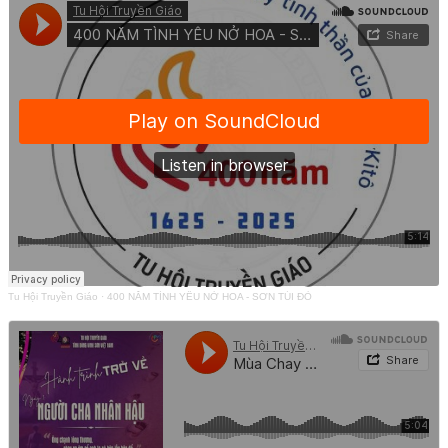
Tu Hội Truyền Giáo
·
400 NĂM TÌNH YÊU NỞ HOA - SƠN TÚI ĐỎ