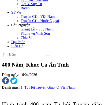
Gợi Ý Suy Tư
Radio
Sứ Vụ
Truyền Giáo Việt Nam
Truyền Giáo Nước Ngoài
Cầu Nguyện
Giảng Lễ – Suy Niệm
Phụng vụ Vinh Sơn
Chia Sẻ
Đại Phúc
Liên Hệ
400 Năm, Khúc Ca Ân Tình
Đăng ngày: 16/04/2026
Danh mục:
1. Tu Hội Truyền Giáo
,
Ở Việt Nam
Hành trình 400 năm Tu hội Truyền giáo,