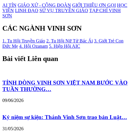
AI TÍN
GIÁO XỨ - CỘNG ĐOÀN
GIỚI THIỆU ƠN GỌI
HỌC
VIỆN
LINH ĐẠO
SỨ VỤ TRUYỀN GIÁO
TẠP CHÍ VINH
SƠN
CÁC NGÀNH VINH SƠN
1. Tu Hội Truyền Giáo
2. Tu Hội Nữ Tử Bác Ái
3. Giới Trẻ Con
Đức Mẹ
4. Hội Ozanam
5. Hiệp Hội AIC
Bài viết Liên quan
TỈNH DÒNG VINH SƠN VIỆT NAM BƯỚC VÀO
TUẦN THƯỜNG…
09/06/2026
Kỷ niệm sự kiện: Thánh Vinh Sơn trao bản Luật…
31/05/2026