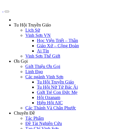
Tu Hội Truyền Giáo
Lịch Sử
Vinh Sơn VN
Học Viện Triết – Thần
Giáo Xứ – Cộng Đoàn
Ai Tín
Vinh Sơn Thế Giới
Ơn Gọi
Giới Thiệu Ơn Gọi
Linh Đạo
Các ngành Vinh Sơn
Tu Hội Truyền Giáo
Tu Hội Nữ Tử Bác Ái
Giới Trẻ Con Đức Mẹ
Hội Ozanam
Hiệp Hội AIC
Các Thánh Và Chân Phước
Chuyên Đề
Tác Phẩm
Đề Tài Nghiên Cứu
Tạp Chí Vinh Sơn