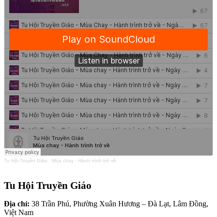
Tu Hội Truyền Giáo
·
Mùa chay - Hành trình trở về
Tu Hội Truyền Giáo
Địa chỉ:
38 Trần Phú, Phường Xuân Hương – Đà Lạt, Lâm Đồng,
Việt Nam