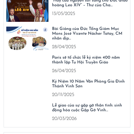
“Hãy cầu nguyện sốt sắng cho Đức Giáo
hoàng Leo XIV” – Thư của Cha…
13/05/2025
Bài Giảng của Đức Tổng Giám Mục
Mons José Vicente Nácher Tatay, CM
nhân dịp…
28/04/2025
Paris sẽ tổ chức lễ kỷ niệm 400 năm
thành lập Tu Hội Truyền Giáo
26/04/2025
Kỷ Niệm 10 Năm Văn Phòng Gia Đình
Thánh Vinh Sơn
20/11/2025
Lễ giao của sự gặp gỡ thân tình: sinh
động hóa cuộc Gặp Gỡ Vinh…
20/03/2026