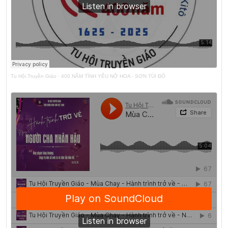
Tu Hội Truyền Giáo
·
400 NĂM TÌNH YÊU NỞ HOA - SƠN TÚI ĐỎ