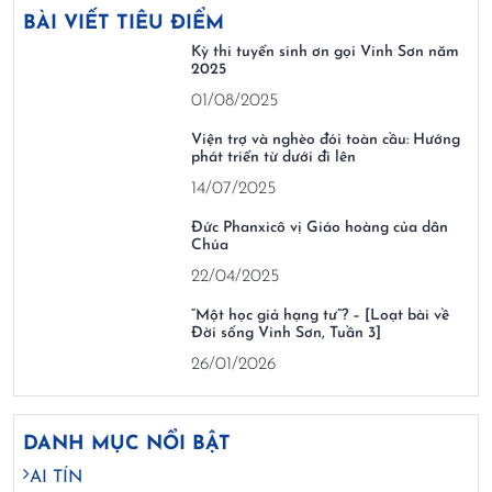
BÀI VIẾT TIÊU ĐIỂM
Kỳ thi tuyển sinh ơn gọi Vinh Sơn năm
2025
01/08/2025
Viện trợ và nghèo đói toàn cầu: Hướng
phát triển từ dưới đi lên
14/07/2025
Đức Phanxicô vị Giáo hoàng của dân
Chúa
22/04/2025
“Một học giả hạng tư”? – [Loạt bài về
Đời sống Vinh Sơn, Tuần 3]
26/01/2026
DANH MỤC NỔI BẬT
AI TÍN