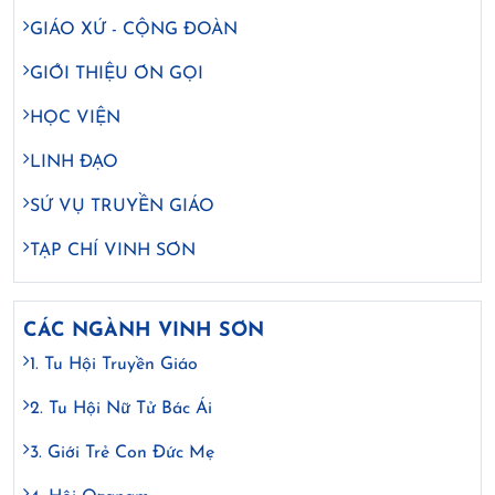
GIÁO XỨ - CỘNG ĐOÀN
GIỚI THIỆU ƠN GỌI
HỌC VIỆN
LINH ĐẠO
SỨ VỤ TRUYỀN GIÁO
TẠP CHÍ VINH SƠN
CÁC NGÀNH VINH SƠN
1. Tu Hội Truyền Giáo
2. Tu Hội Nữ Tử Bác Ái
3. Giới Trẻ Con Đức Mẹ