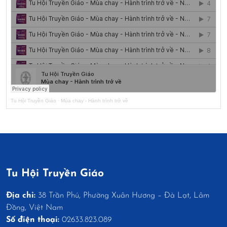
Tu Hội Truyền Giáo
·
Mùa chay - Hành trình trở về
Tu Hội Truyền Giáo
Địa chỉ:
38 Trần Phú, Phường Xuân Hương – Đà Lạt, Lâm
Đồng, Việt Nam
Số điện thoại:
02633.823.089