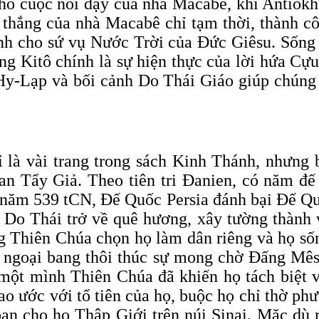
cho cuộc nổi dậy của nhà Macabê, khi Antiô
thắng của nhà Macabê chỉ tạm thời, thành côn
ảnh cho sứ vụ Nước Trời của Đức Giêsu. Sống 
g Kitô chính là sự hiện thực của lời hứa Cự
 Hy-Lạp và bối cảnh Do Thái Giáo giúp chúng 
là vài trang trong sách Kinh Thánh, nhưng 
n Tẩy Giả. Theo tiên tri Đanien, có năm đế q
năm 539 tCN, Đế Quốc Persia đánh bại Đế Qu
Do Thái trở về quê hương, xây tường thành v
ng Thiên Chúa chọn họ làm dân riêng và họ số
ho ngoại bang thôi thúc sự mong chờ Đấng Mês
một mình Thiên Chúa đã khiến họ tách biệt v
iao ước với tổ tiên của họ, buộc họ chỉ thờ p
ban cho họ Thập Giới trên núi Sinai. Mặc dù 