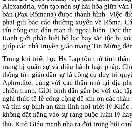
Alexandria, vốn tạo nên sự hài hòa giữa văn 
bản (Pax Rômana) được thành hình. Việc điề
phải gửi báo cáo thường xuyên về Rôma. Các
tấn công của dân man di ngoại biên. Dọc the
Ranh giới phân biệt bộ lạc hay sắc tộc bị xó
giúp các nhà truyền giáo mang Tin Mừng đến
Trong khi triết học Hy Lạp tôn thờ tinh thần
trang bị quân sự và điều hành luật pháp. C
thống tôn giáo dân sự là công cụ duy trì qu
Aphrodite, cùng với các thần nhỏ tại địa ph
chiến tranh. Giới bình dân gắn bó với các tậ
nghi thức tế lễ công cộng để xin ơn các thần 
và tìm sự bình an tâm linh nơi triết lý Kh
không đặt nặng vào sự ràng buộc luân lý hay
thù. Kitô Giáo manh nha ra đời trong bối cả