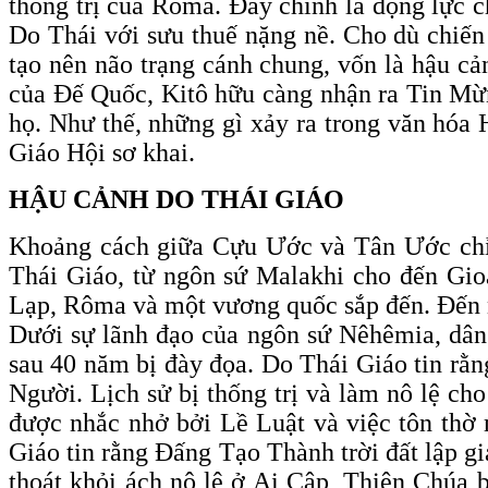
thống trị của Rôma. Đây chính là động lực 
Do Thái với sưu thuế nặng nề. Cho dù chiến 
tạo nên não trạng cánh chung, vốn là hậu c
của Đế Quốc, Kitô hữu càng nhận ra Tin Mừn
họ. Như thế, những gì xảy ra trong văn hóa
Giáo Hội sơ khai.
HẬU CẢNH DO THÁI GIÁO
Khoảng cách giữa Cựu Ước và Tân Ước chỉ 
Thái Giáo, từ ngôn sứ Malakhi cho đến Gioa
Lạp, Rôma và một vương quốc sắp đến. Đến 
Dưới sự lãnh đạo của ngôn sứ Nêhêmia, dân 
sau 40 năm bị đày đọa. Do Thái Giáo tin rằ
Người. Lịch sử bị thống trị và làm nô lệ c
được nhắc nhở bởi Lề Luật và việc tôn thờ 
Giáo tin rằng Đấng Tạo Thành trời đất lập g
thoát khỏi ách nô lệ ở Ai Cập, Thiên Chúa 