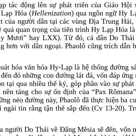
 tác động lên sự phát triển của Giáo Hội s
 Lạp Hóa (
Hellenization
) qua ngôn ngữ Hy Lạ
t của người dân tại các vùng Địa Trung Hải,
ệ quả quan trọng của tiến trình Hy Lạp Hóa l
ảy Mươi” hay LXX). Từ đó, cả dân Do Thái
 hơn với dân ngoại. Phaolô cũng trích dẫn 
 quát hóa văn hóa Hy-Lạp là hệ thống đường
p đến đó những con đường lát đá, vốn đáp ứn
 tại qua nhiều thế kỷ, góp phần vào sự phát 
à nền tảng cho sự ổn định của “Pax Rômana”
ững nẻo đường này, Phaolô đã thực hiện ba 
gài tin rằng tận thế sắp đến (Cv 13-20). Tr
ủa người Do Thái về Đấng Mêsia sẽ đến, vốn n