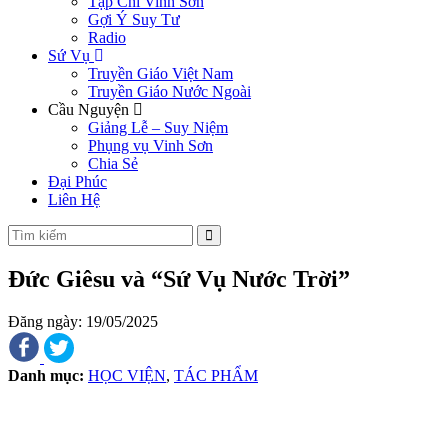
Tạp Chí Vinh Sơn
Gợi Ý Suy Tư
Radio
Sứ Vụ
Truyền Giáo Việt Nam
Truyền Giáo Nước Ngoài
Cầu Nguyện
Giảng Lễ – Suy Niệm
Phụng vụ Vinh Sơn
Chia Sẻ
Đại Phúc
Liên Hệ
Đức Giêsu và “Sứ Vụ Nước Trời”
Đăng ngày: 19/05/2025
Danh mục:
HỌC VIỆN
,
TÁC PHẨM