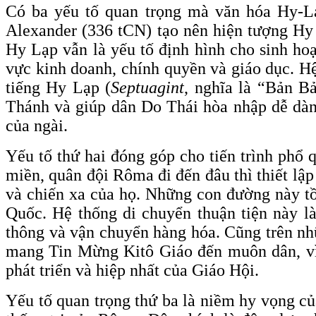
Có ba yếu tố quan trọng mà văn hóa Hy-Lạp
Alexander (336 tCN) tạo nên hiện tượng Hy
Hy Lạp vẫn là yếu tố định hình cho sinh hoạ
vực kinh doanh, chính quyền và giáo dục. H
tiếng Hy Lạp (
Septuagint
, nghĩa là “Bản B
Thánh và giúp dân Do Thái hòa nhập dễ dàng
của ngài.
Yếu tố thứ hai đóng góp cho tiến trình phổ
miền, quân đội Rôma đi đến đâu thì thiết lậ
và chiến xa của họ. Những con đường này tồn
Quốc. Hệ thống di chuyển thuận tiện này l
thông và vận chuyển hàng hóa. Cũng trên nh
mang Tin Mừng Kitô Giáo đến muôn dân, vì n
phát triển và hiệp nhất của Giáo Hội.
Yếu tố quan trọng thứ ba là niềm hy vọng c