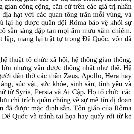
 gian công cộng, căn cứ trên các giá trị nhân
địa hạt với các quan tổng trấn mỗi vùng, và
bù lại họ được quân đội Rôma bảo vệ khỏi sự
ên cố sẵn sàng đập tan mọi âm mưu xâm chiếm.
t lập, mang lại trật tự trong Đế Quốc, vốn đã
hệ thuật tổ chức xã hội, hệ thống giao thông,
g lớn nhưng vẫn được thống nhất như thế. Hệ
gười dân thờ các thần Zeus, Apollo, Hera hay
ng, súc vật, sức khỏe, sinh sản, tình yêu và
nữ từ Syria, Persia và Ai Cập. Họ tổ chức các
 lưu chỉ trích quần chúng về sự mê tín dị đoan
vốn đã được mặc định sẵn. Tôn giáo của Rôma
 Đế Quốc và tránh tai họa hay quấy rối từ kẻ