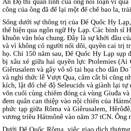
Ấn Độ thì quân lính của ông nổi loạn vì quá
công của ông đã để lại một đế chế bao la, tr
Sống dưới sự thống trị của Đế Quốc Hy Lạp, 
thể hiện qua ngôn ngữ Hy Lạp. Các binh sĩ H
khuôn văn hóa chung. Đây là sự khởi đầu của
và vì không có người nối dõi, quyền cai trị 
họ. Chỉ 150 năm sau, Đế Quốc Hy Lạp sụp đổ
bị xâu xé giữa hai quyền lực Ptolemies (Ai
Giêrusalem và gây vô số tai họa cho dân Do 
và nghi thức lễ Vượt Qua, cấm cắt bì cũng n
kích, lật đổ chế độ Seleucids và giành lại 
vốn cuối cùng chiếm đóng cả vùng Giuđa và 
đem quân can thiệp vào nội chiến của Hátmô
phức tạp giữa Rôma và Giêrusalem, Hêrôđê,
vương triều Hátmônê vào năm 37 tCN. Ông mấ
Dưới Đế Quốc Rôma, việc giao dịch thương m