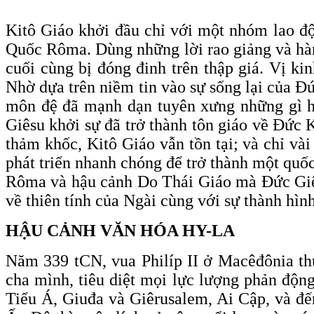
Kitô Giáo khởi đầu chỉ với một nhóm lao độn
Quốc Rôma. Dùng những lời rao giảng và hành 
cuối cùng bị đóng đinh trên thập giá. Vị ki
Nhờ dựa trên niềm tin vào sự sống lại của Đứ
môn đệ đã mạnh dạn tuyên xưng những gì h
Giêsu khởi sự đã trở thành tôn giáo về Đức
thảm khốc, Kitô Giáo vẫn tồn tại; và chỉ và
phát triển nhanh chóng để trở thành một quố
Rôma và hậu cảnh Do Thái Giáo mà Đức Giêsu
về thiên tính của Ngài cùng với sự thành hì
HẬU CẢNH VĂN HÓA HY-L
A
Năm 339 tCN, vua Philíp II ở Macêđônia thu
cha mình, tiêu diệt mọi lực lượng phản động
Tiểu Á, Giuđa và Giêrusalem, Ai Cập, và đế