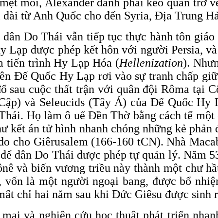
 mệt mỏi, Alexander đành phải kéo quân trở v
ải dài từ Anh Quốc cho đến Syria, Địa Trung Hả
dân Do Thái vẫn tiếp tục thực hành tôn giáo
y Lạp được phép kết hôn với người Persia, và
 tiến trình Hy Lạp Hóa (
Hellenization
). Nhưn
trên Đế Quốc Hy Lạp rơi vào sự tranh chấp gi
 sau cuộc thất trận với quân đội Rôma tại Cô
 Cập) và Seleucids (Tây Á) của Đế Quốc Hy 
Thái. Họ làm ô uế Đền Thờ bằng cách tế một 
hư kết án tử hình nhanh chóng những kẻ phản 
tự do cho Giêrusalem (166-160 tCN). Nhà Macab
để dân Do Thái được phép tự quản lý. Năm 53
nê và biến vương triều này thành một chư hầ
 vốn là một người ngoại bang, được bổ nhi
t chỉ hai năm sau khi Đức Giêsu được sinh r
ại và nghiên cứu học thuật phát triển nhan