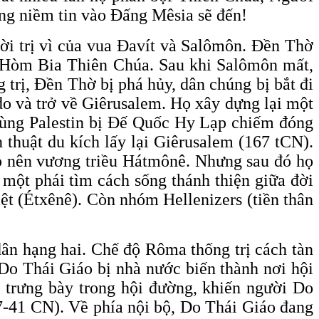
ững niềm tin vào Đấng Mêsia sẽ đến!
ời trị vì của vua Đavít và Salômôn. Đền Thờ
ứa Hòm Bia Thiên Chúa. Sau khi Salômôn mất,
 trị, Đền Thờ bị phá hủy, dân chúng bị bắt đi
do và trở về Giêrusalem. Họ xây dựng lại một
 vùng Palestin bị Đế Quốc Hy Lạp chiếm đóng
 thuật du kích lấy lại Giêrusalem (167 tCN).
p nên vương triều Hátmônê. Nhưng sau đó họ
một phái tìm cách sống thánh thiện giữa đời
iệt (Étxênê). Còn nhóm Hellenizers (tiền thân
n hạng hai. Chế độ Rôma thống trị cách tàn
Do Thái Giáo bị nhà nước biến thành nơi hội
c trưng bày trong hội đường, khiến người Do
37-41 CN). Về phía nội bộ, Do Thái Giáo đang