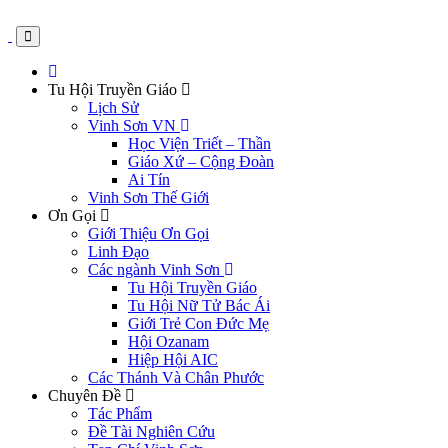
Tu Hội Truyền Giáo
Lịch Sử
Vinh Sơn VN
Học Viện Triết – Thần
Giáo Xứ – Cộng Đoàn
Ai Tín
Vinh Sơn Thế Giới
Ơn Gọi
Giới Thiệu Ơn Gọi
Linh Đạo
Các ngành Vinh Sơn
Tu Hội Truyền Giáo
Tu Hội Nữ Tử Bác Ái
Giới Trẻ Con Đức Mẹ
Hội Ozanam
Hiệp Hội AIC
Các Thánh Và Chân Phước
Chuyên Đề
Tác Phẩm
Đề Tài Nghiên Cứu