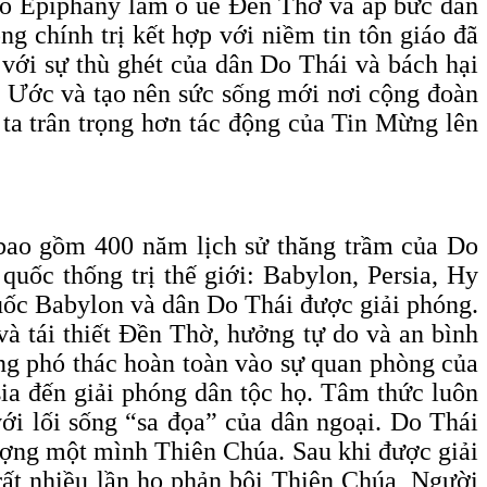
khô Epiphany làm ô uế Đền Thờ và áp bức dân
g chính trị kết hợp với niềm tin tôn giáo đã
với sự thù ghét của dân Do Thái và bách hại
u Ước và tạo nên sức sống mới nơi cộng đoàn
ta trân trọng hơn tác động của Tin Mừng lên
bao gồm 400 năm lịch sử thăng trầm của Do
uốc thống trị thế giới: Babylon, Persia, Hy
ốc Babylon và dân Do Thái được giải phóng.
à tái thiết Đền Thờ, hưởng tự do và an bình
ng phó thác hoàn toàn vào sự quan phòng của
ia đến giải phóng dân tộc họ. Tâm thức luôn
ới lối sống “sa đọa” của dân ngoại. Do Thái
hượng một mình Thiên Chúa. Sau khi được giải
rất nhiều lần họ phản bội Thiên Chúa, Người