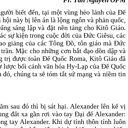
người biết đến, tại một vùng hẻo lánh của Đế
 hội này bị lên án là lộng ngôn và phản quốc,
Đấng sáng lập và đặt nền tảng cho Kitô Giáo.
các sự kiện trong cuộc đời của Đức Giêsu, các
ao giảng của các Tông Đồ, tôn giáo mà Đức
 trần. Mặc cho những cơn bắt đạo dồn dập và
ống trị được toàn Đế Quốc Roma, Kitô Giáo đã
 sơ lược bối cảnh văn hóa Hy-Lạp của Đế Quốc
đó, chúng ta sẽ tóm tắt sứ mạng và niềm tin
 sau đó thì bị sát hại. Alexander lên kế vị
ùng đất xa gần rơi vào tay Đại đế Alexander:
g tay Alexander. Khi dự tính thôn tính luôn