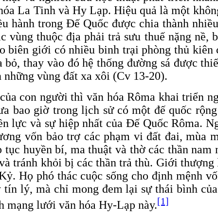
hóa La Tinh và Hy Lạp. Hiệu quả là một không
u hành trong Đế Quốc được chia thành nhiều 
 vùng thuộc địa phải trả sưu thuế nặng nề, 
o biên giới có nhiều binh trại phòng thủ ki
a bỏ, thay vào đó hệ thống đường sá được thiế
 những vùng đất xa xôi (Cv 13-20).
 của con người thì văn hóa Rôma khai triển ng
hưa bao giờ trong lịch sử có một đế quốc rộn
yền lực và sự hiệp nhất của Đế Quốc Rôma. N
ương vốn bảo trợ các phạm vi đất đai, mùa mà
p tục huyền bí, ma thuật và thờ các thần nam 
và tránh khỏi bị các thần trả thù. Giới thượng
ắc Kỷ. Họ phó thác cuộc sống cho định mệnh 
 tín lý, mà chỉ mong đem lại sự thái bình của
[1]
nh mạng lưới văn hóa Hy-Lạp này.