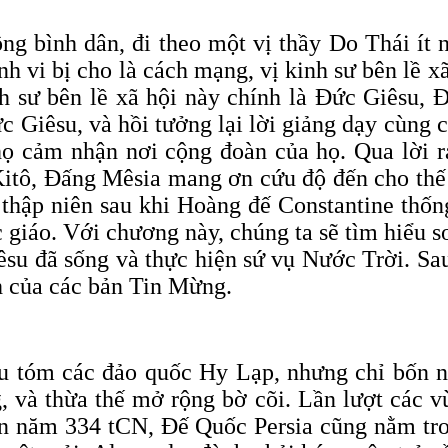
g bình dân, đi theo một vị thầy Do Thái ít 
vi bị cho là cách mạng, vị kinh sư bên lề xã
nh sư bên lề xã hội này chính là Đức Giêsu, 
c Giêsu, và hồi tưởng lại lời giảng dạy cùng 
ọ cảm nhận nơi cộng đoàn của họ. Qua lời r
 Kitô, Đấng Mêsia mang ơn cứu độ đến cho thế
i thập niên sau khi Hoàng đế Constantine th
c giáo. Với chương này, chúng ta sẽ tìm hiểu
 đã sống và thực hiện sứ vụ Nước Trời. Sau 
nh của các bản Tin Mừng.
 tóm các đảo quốc Hy Lạp, nhưng chỉ bốn năm
, và thừa thế mở rộng bờ cõi. Lần lượt các v
n năm 334 tCN, Đế Quốc Persia cũng nằm tron