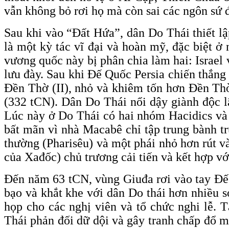
vẫn không bỏ rơi họ mà còn sai các ngôn sứ 
Sau khi vào “Đất Hứa”, dân Do Thái thiết l
là một kỳ tác vĩ đại và hoàn mỹ, đặc biệt 
vương quốc này bị phân chia làm hai: Israel 
lưu đày. Sau khi Đế Quốc Persia chiến thắng
Đền Thờ (II), nhỏ và khiêm tốn hơn Đền Thờ
(332 tCN). Dân Do Thái nổi dậy giành độc lậ
Lúc này ở Do Thái có hai nhóm Hacidics và
bất mãn vì nhà Macabê chỉ tập trung bành t
thường (Pharisêu) và một phái nhỏ hơn rút và
của Xađốc) chủ trương cải tiến và kết hợp v
Đến năm 63 tCN, vùng Giuđa rơi vào tay Đế
bạo và khắt khe với dân Do thái hơn nhiều 
họp cho các nghị viên và tổ chức nghi lễ. 
Thái phản đối dữ dội và gây tranh chấp đổ m