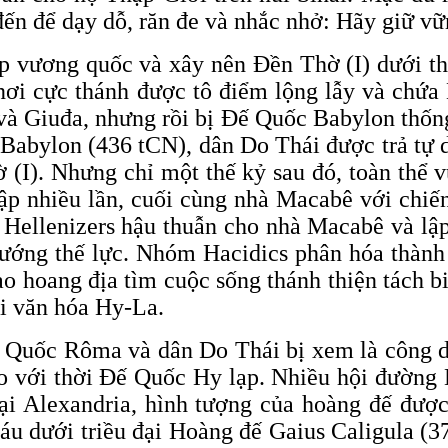
đến để dạy dỗ, răn đe và nhắc nhở: Hãy giữ v
ập vương quốc và xây nên Đền Thờ (I) dưới th
ở nơi cực thánh được tô điểm lộng lẫy và ch
và Giuđa, nhưng rồi bị Đế Quốc Babylon thống
 Babylon (436 tCN), dân Do Thái được trả tự 
 (I). Nhưng chỉ một thế kỷ sau đó, toàn thể
p nhiều lần, cuối cùng nhà Macabê với chiến
 Hellenizers hậu thuẫn cho nhà Macabê và lậ
rướng thế lực. Nhóm Hacidics phân hóa thành 
o hoang địa tìm cuộc sống thánh thiện tách b
ới văn hóa Hy-La.
 Quốc Rôma và dân Do Thái bị xem là công dâ
so với thời Đế Quốc Hy lạp. Nhiều hội đường 
Tại Alexandria, hình tượng của hoàng đế đượ
áu dưới triều đại Hoàng đế Gaius Caligula (