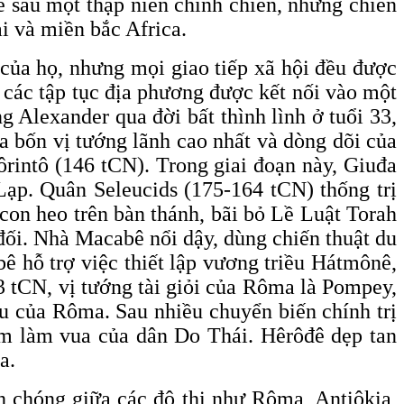
ề sau một thập niên chinh chiến, nhưng chiến
i và miền bắc Africa.
 của họ, nhưng mọi giao tiếp xã hội đều được
 các tập tục địa phương được kết nối vào một
g Alexander qua đời bất thình lình ở tuổi 33,
ữa bốn vị tướng lãnh cao nhất và dòng dõi của
rintô (146 tCN). Trong giai đoạn này, Giuđa
Lạp. Quân Seleucids (175-164 tCN) thống trị
con heo trên bàn thánh, bãi bỏ Lề Luật Torah
đối. Nhà Macabê nổi dậy, dùng chiến thuật du
ê hỗ trợ việc thiết lập vương triều Hátmônê,
 tCN, vị tướng tài giỏi của Rôma là Pompey,
u của Rôma. Sau nhiều chuyển biến chính trị
ệm làm vua của dân Do Thái. Hêrôđê dẹp tan
a.
h chóng giữa các đô thị như Rôma, Antiôkia,