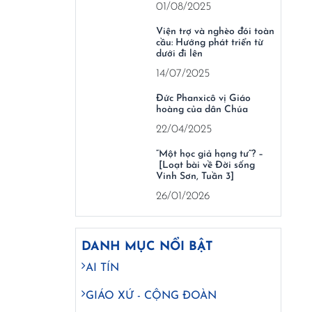
01/08/2025
Viện trợ và nghèo đói toàn
cầu: Hướng phát triển từ
dưới đi lên
14/07/2025
Đức Phanxicô vị Giáo
hoàng của dân Chúa
22/04/2025
“Một học giả hạng tư”? –
[Loạt bài về Đời sống
Vinh Sơn, Tuần 3]
26/01/2026
DANH MỤC NỔI BẬT
AI TÍN
GIÁO XỨ - CỘNG ĐOÀN