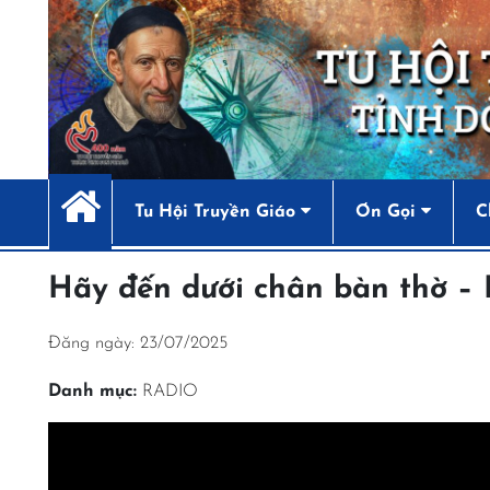
Tu Hội Truyền Giáo
Ơn Gọi
C
Hãy đến dưới chân bàn thờ – 
Đăng ngày: 23/07/2025
Danh mục:
RADIO