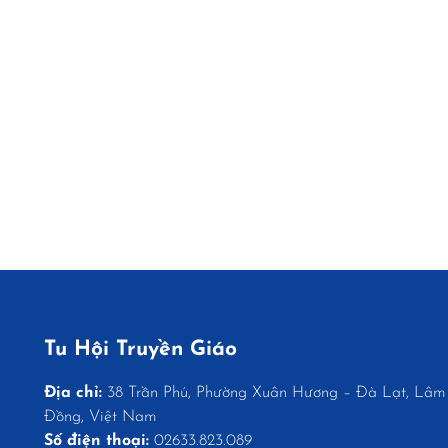
Tu Hội Truyền Giáo
Địa chỉ:
38 Trần Phú, Phường Xuân Hương – Đà Lạt, Lâm
Đồng, Việt Nam
Số điện thoại:
02633.823.089