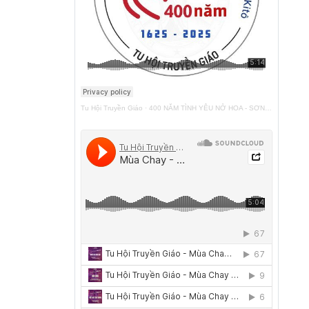
Tu Hội Truyền Giáo
·
400 NĂM TÌNH YÊU NỞ HOA - SƠN TÚI ĐỎ