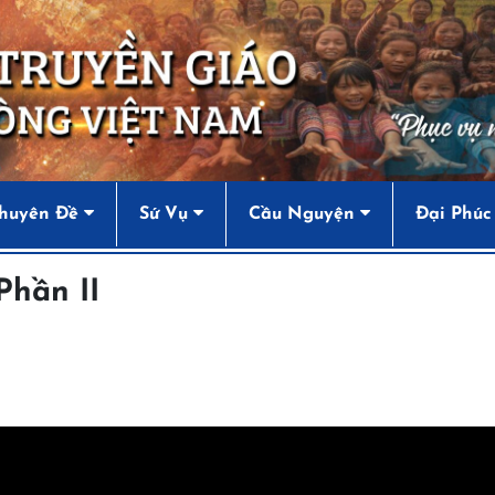
huyên Đề
Sứ Vụ
Cầu Nguyện
Đại Phúc
Phần II