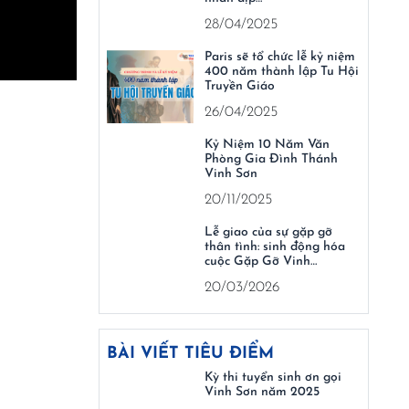
28/04/2025
Paris sẽ tổ chức lễ kỷ niệm
400 năm thành lập Tu Hội
Truyền Giáo
26/04/2025
Kỷ Niệm 10 Năm Văn
Phòng Gia Đình Thánh
Vinh Sơn
20/11/2025
Lễ giao của sự gặp gỡ
thân tình: sinh động hóa
cuộc Gặp Gỡ Vinh…
20/03/2026
BÀI VIẾT TIÊU ĐIỂM
Kỳ thi tuyển sinh ơn gọi
Vinh Sơn năm 2025