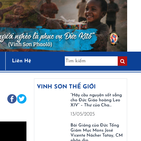
Liên Hệ
VINH SƠN THẾ GIỚI
“Hãy cầu nguyện sốt sắng
cho Đức Giáo hoàng Leo
XIV” – Thư của Cha…
13/05/2025
Bài Giảng của Đức Tổng
Giám Mục Mons José
Vicente Nácher Tatay, CM
nhân dịp…