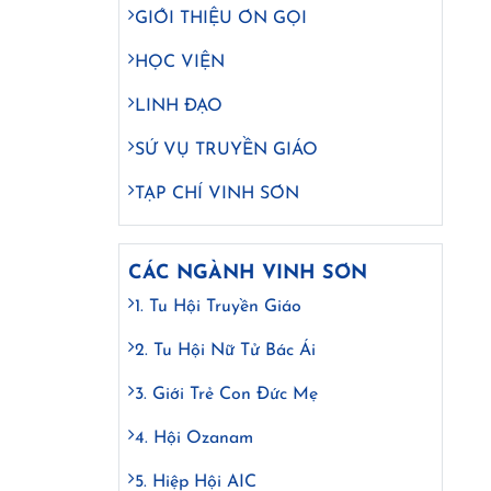
GIỚI THIỆU ƠN GỌI
HỌC VIỆN
LINH ĐẠO
SỨ VỤ TRUYỀN GIÁO
TẠP CHÍ VINH SƠN
CÁC NGÀNH VINH SƠN
1. Tu Hội Truyền Giáo
2. Tu Hội Nữ Tử Bác Ái
3. Giới Trẻ Con Đức Mẹ
4. Hội Ozanam
5. Hiệp Hội AIC