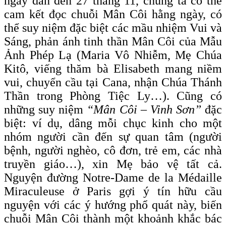
ngày dẫn đến 27 tháng 11, chúng ta có thể
cam kết đọc chuỗi Mân Côi hằng ngày, có
thể suy niệm đặc biệt các mầu nhiệm Vui và
Sáng, phản ánh tinh thần Mân Côi của Mẫu
Ảnh Phép Lạ (Maria Vô Nhiễm, Mẹ Chúa
Kitô, viếng thăm bà Elisabeth mang niềm
vui, chuyển cầu tại Cana, nhận Chúa Thánh
Thần trong Phòng Tiệc Ly…). Cũng có
những suy niệm
“Mân Côi – Vinh Sơn”
đặc
biệt: ví dụ, dâng mỗi chục kinh cho một
nhóm người cần đến sự quan tâm (người
bệnh, người nghèo, cô đơn, trẻ em, các nhà
truyền giáo…), xin Mẹ bảo vệ tất cả.
Nguyện đường Notre-Dame de la Médaille
Miraculeuse ở Paris gợi ý tín hữu cầu
nguyện với các ý hướng phổ quát này, biến
chuỗi Mân Côi thành một khoảnh khắc bác