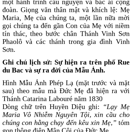
một hành trình cầu nguyện và bác ái cộng
đoàn. Giọng văn thân mật và khích lệ: Mẹ
Maria, Mẹ của chúng ta, một lần nữa mời
gọi chúng ta đến gần Con của Mẹ với niềm
tín thác, theo bước chân Thánh Vinh Sơn
Phaolô và các thánh trong gia đình Vinh
Sơn.
Ghi chú lịch sử: Sự hiện ra trên phố Rue
du Bac và sự ra đời của Mẫu Ảnh.
Hình Mẫu Ảnh Phép Lạ (mặt trước và mặt
sau) theo mẫu mà Đức Mẹ đã hiện ra với
Thánh Catarina Labouré năm 1830
Dòng chữ trên Huyền Diệu ghi:
“Lạy Mẹ
Maria Vô Nhiễm Nguyên Tội, xin cầu cho
chúng con hằng chạy đến kêu xin Mẹ,”
tóm
gọn thông điệp Mân Côi của Đức Mẹ.