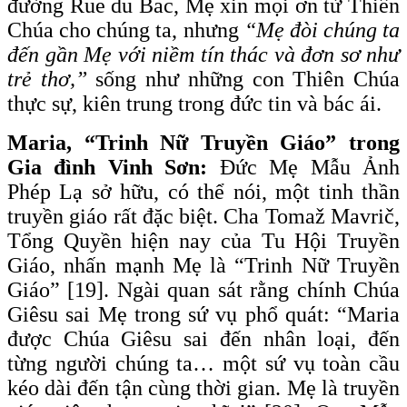
đường Rue du Bac, Mẹ xin mọi ơn từ Thiên
Chúa cho chúng ta, nhưng
“Mẹ đòi chúng ta
đến gần Mẹ với niềm tín thác và đơn sơ như
trẻ thơ,”
sống như những con Thiên Chúa
thực sự, kiên trung trong đức tin và bác ái.
Maria, “Trinh Nữ Truyền Giáo” trong
Gia đình Vinh Sơn:
Đức Mẹ Mẫu Ảnh
Phép Lạ sở hữu, có thể nói, một tinh thần
truyền giáo rất đặc biệt. Cha Tomaž Mavrič,
Tổng Quyền hiện nay của Tu Hội Truyền
Giáo, nhấn mạnh Mẹ là “Trinh Nữ Truyền
Giáo” [19]. Ngài quan sát rằng chính Chúa
Giêsu sai Mẹ trong sứ vụ phổ quát: “Maria
được Chúa Giêsu sai đến nhân loại, đến
từng người chúng ta… một sứ vụ toàn cầu
kéo dài đến tận cùng thời gian. Mẹ là truyền