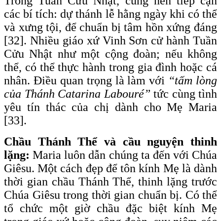
Trong Tuần Cửu Nhật, cũng nên tiếp cận
các bí tích: dự thánh lễ hằng ngày khi có thể
và xưng tội, để chuẩn bị tâm hồn xứng đáng
[32]. Nhiều giáo xứ Vinh Sơn cử hành Tuần
Cửu Nhật như một cộng đoàn; nếu không
thể, có thể thực hành trong gia đình hoặc cá
nhân. Điều quan trọng là làm với
“tấm lòng
của Thánh Catarina Labouré”
tức cùng tình
yêu tín thác của chị dành cho Mẹ Maria
[33].
Chầu Thánh Thể và cầu nguyện thinh
lặng:
Maria luôn dẫn chúng ta đến với Chúa
Giêsu. Một cách đẹp để tôn kính Mẹ là dành
thời gian chầu Thánh Thể, thinh lặng trước
Chúa Giêsu trong thời gian chuẩn bị. Có thể
tổ chức một giờ chầu đặc biệt kính Mẹ