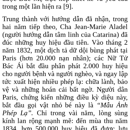
trong một lần hiện ra [9].
Trung thành với hướng dẫn đã nhận, trong
hai năm tiếp theo, Cha Jean-Marie Aladel
(người hướng dẫn tâm linh của Catarina) đã
đúc những huy hiệu đầu tiên. Vào tháng 2
năm 1832, một dịch tả dữ dội bùng phát tại
Paris (hơn 20.000 nạn nhân); các Nữ Tử
Bác Ái bắt đầu phân phát 2.000 huy hiệu
cho người bệnh và người nghèo, và ngay lập
tức xuất hiện nhiều phép lạ: chữa lành, bảo
vệ và những hoán cải bất ngờ. Người dân
Paris, chứng kiến những điều kỳ diệu này,
bắt đầu gọi vật nhỏ bé này là
“Mẫu Ảnh
Phép Lạ”.
Chỉ trong vài năm, lòng sùng
kính lan rộng mạnh mẽ: đến mùa thu năm
1834, hơn 500.000 huy hiệu đã được lưu