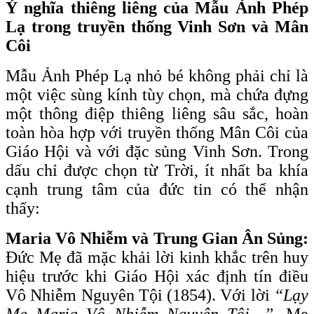
Ý nghĩa thiêng liêng của Mẫu
Ảnh Phép
Lạ trong truyền thống Vinh Sơn và Mân
Côi
Mẫu Ảnh Phép Lạ nhỏ bé không phải chỉ là
một việc sùng kính tùy chọn, mà chứa đựng
một thông điệp thiêng liêng sâu sắc, hoàn
toàn hòa hợp với truyền thống Mân Côi của
Giáo Hội và với đặc sủng Vinh Sơn. Trong
dấu chỉ được chọn từ Trời, ít nhất ba khía
cạnh trung tâm của đức tin có thể nhận
thấy:
Maria Vô Nhiễm và Trung Gian Ân Sủng:
Đức Mẹ đã mặc khải lời kinh khắc trên huy
hiệu trước khi Giáo Hội xác định tín điều
Vô Nhiễm Nguyên Tội (1854). Với lời
“Lạy
Mẹ Maria Vô Nhiễm Nguyên Tội…”,
Mẹ