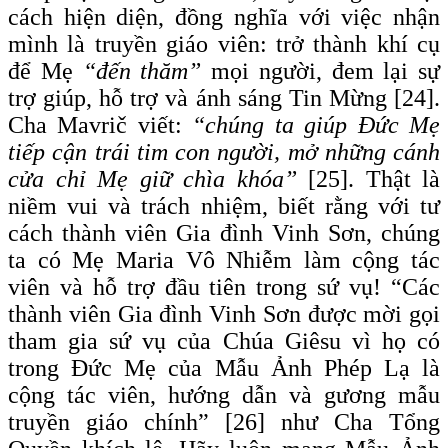
cách hiện diện, đồng nghĩa với việc nhận
mình là truyền giáo viên: trở thành khí cụ
để Mẹ
“đến thăm”
mọi người, đem lại sự
trợ giúp, hỗ trợ và ánh sáng Tin Mừng [24].
Cha Mavrič viết:
“chúng ta giúp Đức Mẹ
tiếp cận trái tim con người, mở những cánh
cửa chỉ Mẹ giữ chìa khóa”
[25]. Thật là
niềm vui và trách nhiệm, biết rằng với tư
cách thành viên Gia đình Vinh Sơn, chúng
ta có Mẹ Maria Vô Nhiễm làm cộng tác
viên và hỗ trợ đầu tiên trong sứ vụ! “Các
thành viên Gia đình Vinh Sơn được mời gọi
tham gia sứ vụ của Chúa Giêsu vì họ có
trong Đức Mẹ của Mẫu Ảnh Phép Lạ là
cộng tác viên, hướng dẫn và gương mẫu
truyền giáo chính” [26] như Cha Tổng