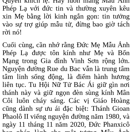
Quyền khích lệ. Hãy luôn mang Mẫu Ảnh
Phép Lạ với đức tin và thường xuyên kêu
xin Mẹ bằng lời kinh ngắn gọn: tin tưởng
vào sự trợ giúp mẫu tử, đừng bao giờ tách
rời nó!
Cuối cùng, cần nhớ rằng Đức Mẹ Mẫu Ảnh
Phép Lạ được tôn kính như Mẹ và Bổn
Mạng trong Gia đình Vinh Sơn rộng lớn.
Nguyện đường Rue du Bac vẫn là trung tâm
tâm linh sống động, là điểm hành hương
liên tục. Tu Hội Nữ Tử Bác Ái giữ gìn nơi
thánh này và giữ ngọn đèn sùng kính Mân
Côi luôn cháy sáng. Các vị Giáo Hoàng
cũng dành sự ưu ái đặc biệt: Thánh Gioan
Phaolô II viếng nguyện đường năm 1980, và
ngày 11 tháng 11 năm 2020, Đức Phanxicô