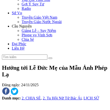
Gợi Ý Suy Tư
Radio
Sứ Vụ
Truyền Giáo Việt Nam
Truyền Giáo Nước Ngoài
Cầu Nguyện
Giảng Lễ – Suy Niệm
Phụng vụ Vinh Sơn
Chia Sẻ
Đại Phúc
Liên Hệ
Hướng tới Lễ Đức Mẹ của Mẫu Ảnh Phép
Lạ
Đăng ngày: 24/11/2025
Danh mục:
2. CHIA SẺ
,
2. Tu Hội Nữ Tử Bác Ái
,
LỊCH SỬ