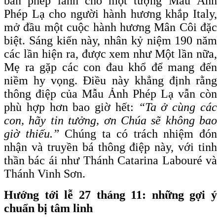
ban phép lành cho một tượng Mẫu Ảnh
Phép Lạ cho người hành hương khắp Italy,
mở đầu một cuộc hành hương Mân Côi đặc
biệt. Sáng kiến này, nhân kỷ niệm 190 năm
các lần hiện ra, được xem như Một lần nữa,
Mẹ ra gặp các con đau khổ để mang đến
niềm hy vọng. Điều này khẳng định rằng
thông điệp của Mẫu Ảnh Phép Lạ vẫn còn
phù hợp hơn bao giờ hết:
“Ta ở cùng các
con, hãy tin tưởng, ơn Chúa sẽ không bao
giờ thiếu.”
Chúng ta có trách nhiệm đón
nhận và truyền bá thông điệp này, với tinh
thần bác ái như Thánh Catarina Labouré và
Thánh Vinh Sơn.
Hướng tới lễ 27 tháng 11: những gợi ý
chuẩn bị tâm linh