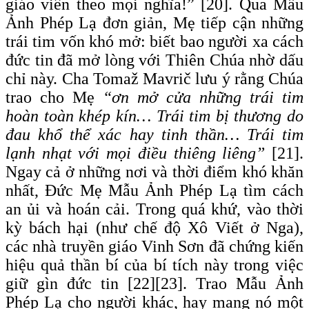
giáo viên theo mọi nghĩa!” [20]. Qua Mẫu
Ảnh Phép Lạ đơn giản, Mẹ tiếp cận những
trái tim vốn khó mở: biết bao người xa cách
đức tin đã mở lòng với Thiên Chúa nhờ dấu
chỉ này. Cha Tomaž Mavrič lưu ý rằng Chúa
trao cho Mẹ
“ơn mở cửa những trái tim
hoàn toàn khép kín… Trái tim bị thương do
đau khổ thể xác hay tinh thần… Trái tim
lạnh nhạt với mọi điều thiêng liêng”
[21].
Ngay cả ở những nơi và thời điểm khó khăn
nhất, Đức Mẹ Mẫu Ảnh Phép Lạ tìm cách
an ủi và hoán cải. Trong quá khứ, vào thời
kỳ bách hại (như chế độ Xô Viết ở Nga),
các nhà truyền giáo Vinh Sơn đã chứng kiến
hiệu quả thần bí của bí tích này trong việc
giữ gìn đức tin [22][23]. Trao Mẫu Ảnh
Phép Lạ cho người khác, hay mang nó một