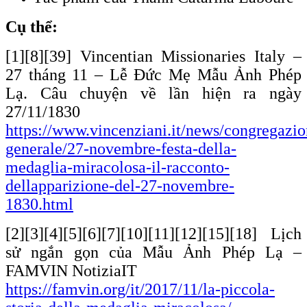
Cụ thể:
[1][8][39] Vincentian Missionaries Italy –
27 tháng 11 – Lễ Đức Mẹ Mẫu Ảnh Phép
Lạ. Câu chuyện về lần hiện ra ngày
27/11/1830
https://www.vincenziani.it/news/congregazio
generale/27-novembre-festa-della-
medaglia-miracolosa-il-racconto-
dellapparizione-del-27-novembre-
1830.html
[2][3][4][5][6][7][10][11][12][15][18] Lịch
sử ngắn gọn của Mẫu Ảnh Phép Lạ –
FAMVIN NotiziaIT
https://famvin.org/it/2017/11/la-piccola-