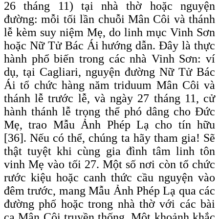
26 tháng 11) tại nhà thờ hoặc nguyện
đường: mỗi tối lần chuỗi Mân Côi và thánh
lễ kèm suy niệm Mẹ, do linh mục Vinh Sơn
hoặc Nữ Tử Bác Ái hướng dẫn. Đây là thực
hành phổ biến trong các nhà Vinh Sơn: ví
dụ, tại Cagliari, nguyện đường Nữ Tử Bác
Ái tổ chức hàng năm triduum Mân Côi và
thánh lễ trước lễ, và ngày 27 tháng 11, cử
hành thánh lễ trọng thể phó dâng cho Đức
Mẹ, trao Mẫu Ảnh Phép Lạ cho tín hữu
[36]. Nếu có thể, chúng ta hãy tham gia! Sẽ
thật tuyệt khi cùng gia đình tâm linh tôn
vinh Mẹ vào tối 27. Một số nơi còn tổ chức
rước kiệu hoặc canh thức cầu nguyện vào
đêm trước, mang Mẫu Ảnh Phép Lạ qua các
đường phố hoặc trong nhà thờ với các bài
ca Mân Côi truyền thống. Một khoảnh khắc