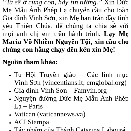
“Ta sẽ ở cùng con, hãy tin tưởng.”
Xin Đức
Mẹ Mẫu Ảnh Phép Lạ chuyển cầu cho toàn
Gia đình Vinh Sơn, xin Mẹ ban tràn đầy tình
yêu Thiên Chúa, để chúng ta chia sẻ với
mọi anh chị em trên hành trình.
Lạy Mẹ
Maria Vô Nhiễm Nguyên Tội, xin cầu cho
chúng con hằng chạy đến kêu xin Mẹ!
Nguồn tham khảo:
Tu Hội Truyền giáo – Các linh mục
Vinh Sơn (vincentians.it, cmglobal.org)
Gia đình Vinh Sơn – Famvin.org
Nguyện đường Đức Mẹ Mẫu Ảnh Phép
Lạ – Paris
Vatican (vaticannews.va)
ACI Stampa
Tác phẩm của Thánh Catarina Labouré