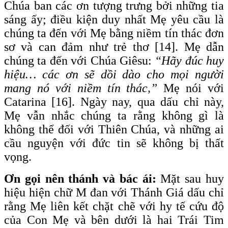
Chúa ban các ơn tượng trưng bởi những tia
sáng ấy; điều kiện duy nhất Mẹ yêu cầu là
chúng ta đến với Mẹ bằng niềm tín thác đơn
sơ và can đảm như trẻ thơ [14]. Mẹ dẫn
chúng ta đến với Chúa Giêsu:
“Hãy đúc huy
hiệu… các ơn sẽ dồi dào cho mọi người
mang nó với niềm tín thác,”
Mẹ nói với
Catarina [16]. Ngày nay, qua dấu chỉ này,
Mẹ vẫn nhắc chúng ta rằng không gì là
không thể đối với Thiên Chúa, và những ai
cầu nguyện với đức tin sẽ không bị thất
vọng.
Ơn gọi nên thánh và bác ái:
Mặt sau huy
hiệu hiện chữ M đan với Thánh Giá dấu chỉ
rằng Mẹ liên kết chặt chẽ với hy tế cứu độ
của Con Mẹ và bên dưới là hai Trái Tim