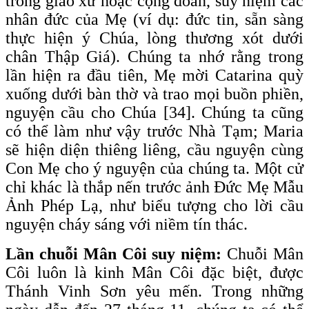
trong giáo xứ hoặc cộng đoàn, suy niệm các
nhân đức của Mẹ (ví dụ: đức tin, sẵn sàng
thực hiện ý Chúa, lòng thương xót dưới
chân Thập Giá). Chúng ta nhớ rằng trong
lần hiện ra đầu tiên, Mẹ mời Catarina quỳ
xuống dưới bàn thờ và trao mọi buồn phiền,
nguyện cầu cho Chúa [34]. Chúng ta cũng
có thể làm như vậy trước Nhà Tạm; Maria
sẽ hiện diện thiêng liêng, cầu nguyện cùng
Con Mẹ cho ý nguyện của chúng ta. Một cử
chỉ khác là thắp nến trước ảnh Đức Mẹ Mẫu
Ảnh Phép Lạ, như biểu tượng cho lời cầu
nguyện cháy sáng với niềm tín thác.
Lần chuỗi Mân Côi suy niệm:
Chuỗi Mân
Côi luôn là kinh Mân Côi đặc biệt, được
Thánh Vinh Sơn yêu mến. Trong những