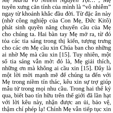
tuyên xưng căn tính của mình là “vô nhiễm”
ngay từ khoảnh khắc đầu đời. Từ đặc ân này
(nhờ công nghiệp của Con Mẹ, Đức Kitô)
phát sinh quyền năng chuyển cầu của Mẹ
cho chúng ta. Hai bàn tay Mẹ mở ra, từ đó
tỏa các tia sáng trong thị kiến, tượng trưng
cho các ơn Mẹ cầu xin Chúa ban cho những
ai nhờ Mẹ mà cầu xin [15]. Tuy nhiên, một
số tia sáng vẫn mờ: đó là, Mẹ giải thích,
những ơn mà không ai cầu xin [15]. Đây là
một lời mời mạnh mẽ để chúng ta đến với
Mẹ trong niềm tín thác, kêu xin sự trợ giúp
mẫu tử trong mọi nhu cầu. Trong hai thế kỷ
qua, biết bao tín hữu trên thế giới đã lần hạt
với lời kêu này, nhận được an ủi, bảo vệ,
thậm chí phép lạ! Chính Mẹ vẫn tiếp tục xin