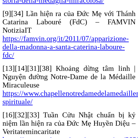
storia-della-medaglia-miracolosa/
[9][34] Lần hiện ra của Đức Mẹ với Thánh
Catarina Labouré (FdC) – FAMVIN
NotiziaIT
https://famvin.org/it/2011/07/apparizione-
della-madonna-a-santa-caterina-laboure-
fdc/
[13][14][31][38] Khoảng dừng tâm linh |
Nguyện đường Notre-Dame de la Médaille
Miraculeuse
https://www.chapellenotredamedelamedaillem
spirituale/
[16][32][33] Tuần Cửu Nhật chuẩn bị kỷ
niệm lần hiện ra của Đức Mẹ Huyền Diệu –
Veritatemincaritate