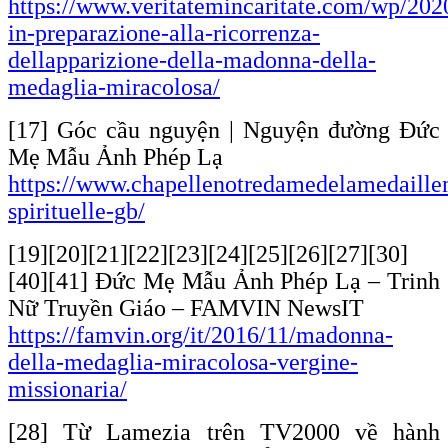
https://www.veritatemincaritate.com/wp/202
in-preparazione-alla-ricorrenza-
dellapparizione-della-madonna-della-
medaglia-miracolosa/
[17] Góc cầu nguyện | Nguyện đường Đức
Mẹ Mẫu Ảnh Phép Lạ
https://www.chapellenotredamedelamedaillem
spirituelle-gb/
[19][20][21][22][23][24][25][26][27][30]
[40][41] Đức Mẹ Mẫu Ảnh Phép Lạ – Trinh
Nữ Truyền Giáo – FAMVIN NewsIT
https://famvin.org/it/2016/11/madonna-
della-medaglia-miracolosa-vergine-
missionaria/
[28] Từ Lamezia trên TV2000 về hành