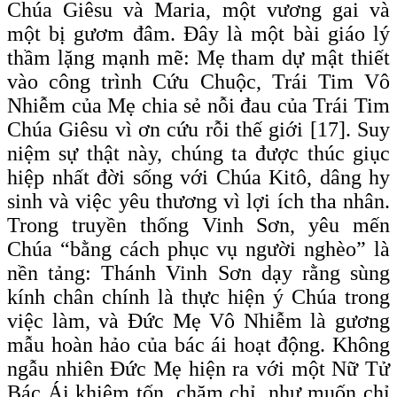
Chúa Giêsu và Maria, một vương gai và
một bị gươm đâm. Đây là một bài giáo lý
thầm lặng mạnh mẽ: Mẹ tham dự mật thiết
vào công trình Cứu Chuộc, Trái Tim Vô
Nhiễm của Mẹ chia sẻ nỗi đau của Trái Tim
Chúa Giêsu vì ơn cứu rỗi thế giới [17]. Suy
niệm sự thật này, chúng ta được thúc giục
hiệp nhất đời sống với Chúa Kitô, dâng hy
sinh và việc yêu thương vì lợi ích tha nhân.
Trong truyền thống Vinh Sơn, yêu mến
Chúa “bằng cách phục vụ người nghèo” là
nền tảng: Thánh Vinh Sơn dạy rằng sùng
kính chân chính là thực hiện ý Chúa trong
việc làm, và Đức Mẹ Vô Nhiễm là gương
mẫu hoàn hảo của bác ái hoạt động. Không
ngẫu nhiên Đức Mẹ hiện ra với một Nữ Tử
Bác Ái khiêm tốn, chăm chỉ, như muốn chỉ