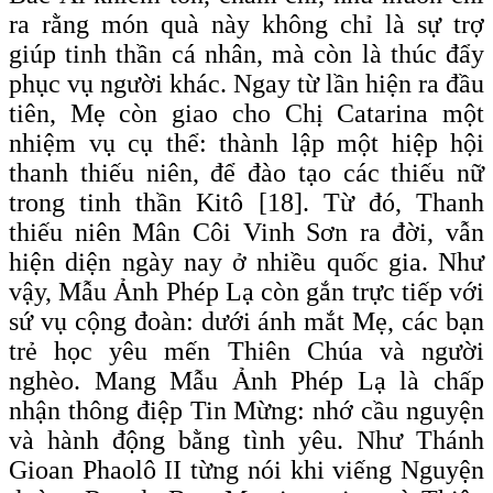
ra rằng món quà này không chỉ là sự trợ
giúp tinh thần cá nhân, mà còn là thúc đẩy
phục vụ người khác. Ngay từ lần hiện ra đầu
tiên, Mẹ còn giao cho Chị Catarina một
nhiệm vụ cụ thể: thành lập một hiệp hội
thanh thiếu niên, để đào tạo các thiếu nữ
trong tinh thần Kitô [18]. Từ đó, Thanh
thiếu niên Mân Côi Vinh Sơn ra đời, vẫn
hiện diện ngày nay ở nhiều quốc gia. Như
vậy, Mẫu Ảnh Phép Lạ còn gắn trực tiếp với
sứ vụ cộng đoàn: dưới ánh mắt Mẹ, các bạn
trẻ học yêu mến Thiên Chúa và người
nghèo. Mang Mẫu Ảnh Phép Lạ là chấp
nhận thông điệp Tin Mừng: nhớ cầu nguyện
và hành động bằng tình yêu. Như Thánh
Gioan Phaolô II từng nói khi viếng Nguyện