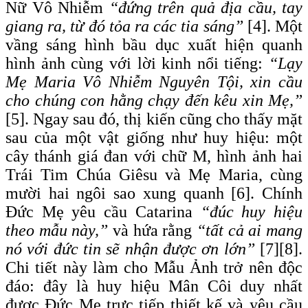
Nữ Vô Nhiễm
“đứng trên quả địa cầu, tay
giang ra, từ đó tỏa ra các tia sáng”
[4]. Một
vầng sáng hình bầu dục xuất hiện quanh
hình ảnh cùng với lời kinh nổi tiếng:
“Lạy
Mẹ Maria Vô Nhiễm Nguyên Tội, xin cầu
cho chúng con hằng chạy đến kêu xin Mẹ,”
[5]. Ngay sau đó, thị kiến cũng cho thấy mặt
sau của một vật giống như huy hiệu: một
cây thánh giá đan với chữ M, hình ảnh hai
Trái Tim Chúa Giêsu và Mẹ Maria, cùng
mười hai ngôi sao xung quanh [6]. Chính
Đức Mẹ yêu cầu Catarina
“đúc huy hiệu
theo mẫu này,”
và hứa rằng
“tất cả ai mang
nó với đức tin sẽ nhận được ơn lớn”
[7][8].
Chi tiết này làm cho Mẫu Ảnh trở nên độc
đáo: đây là huy hiệu Mân Côi duy nhất
được Đức Mẹ trực tiếp thiết kế và yêu cầu