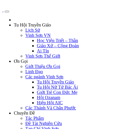
Tu Hội Truyền Giáo
Lịch Sử
Vinh Sơn VN
Học Viện Triết – Thần
Giáo Xứ – Cộng Đoàn
Ai Tín
Vinh Sơn Thế Giới
Ơn Gọi
Giới Thiệu Ơn Gọi
Linh Đạo
Các ngành Vinh Sơn
Tu Hội Truyền Giáo
Tu Hội Nữ Tử Bác Ái
Giới Trẻ Con Đức Mẹ
Hội Ozanam
Hiệp Hội AIC
Các Thánh Và Chân Phước
Chuyên Đề
Tác Phẩm
Đề Tài Nghiên Cứu
Tạp Chí Vinh Sơn