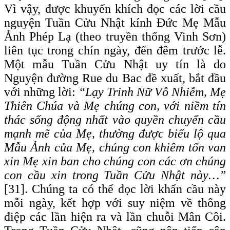
Vì vậy, được khuyến khích đọc các lời cầu
nguyện Tuần Cửu Nhật kính Đức Mẹ Mẫu
Ảnh Phép Lạ (theo truyền thống Vinh Sơn)
liên tục trong chín ngày, đến đêm trước lễ.
Một mẫu Tuần Cửu Nhật uy tín là do
Nguyện đường Rue du Bac đề xuất, bắt đầu
với những lời:
“Lạy Trinh Nữ Vô Nhiễm, Mẹ
Thiên Chúa và Mẹ chúng con, với niềm tín
thác sống động nhất vào quyền chuyển cầu
mạnh mẽ của Mẹ, thường được biểu lộ qua
Mẫu Ảnh của Mẹ, chúng con khiêm tốn van
xin Mẹ xin ban cho chúng con các ơn chúng
con cầu xin trong Tuần Cửu Nhật này…”
[31]. Chúng ta có thể đọc lời khẩn cầu này
mỗi ngày, kết hợp với suy niệm về thông
điệp các lần hiện ra và lần chuỗi Mân Côi.