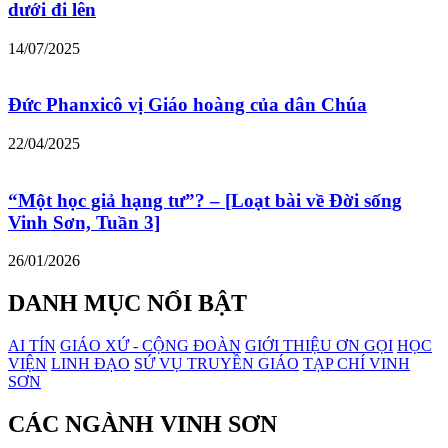
dưới đi lên
14/07/2025
Đức Phanxicô vị Giáo hoàng của dân Chúa
22/04/2025
“Một học giả hạng tư”? – [Loạt bài về Đời sống
Vinh Sơn, Tuần 3]
26/01/2026
DANH MỤC NỔI BẬT
AI TÍN
GIÁO XỨ - CỘNG ĐOÀN
GIỚI THIỆU ƠN GỌI
HỌC
VIỆN
LINH ĐẠO
SỨ VỤ TRUYỀN GIÁO
TẠP CHÍ VINH
SƠN
CÁC NGÀNH VINH SƠN