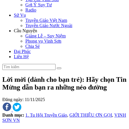
Gợi Ý Suy Tư
Radio
Sứ Vụ
Truyền Giáo Việt Nam
Truyền Giáo Nước Ngoài
Cầu Nguyện
Giảng Lễ – Suy Niệm
Phụng vụ Vinh Sơn
Chia Sẻ
Đại Phúc
Liên Hệ
Lời mời (dành cho bạn trẻ): Hãy chọn Tin
Mừng dẫn bạn ra những nẻo đường
Đăng ngày: 11/11/2025
Danh mục:
1. Tu Hội Truyền Giáo
,
GIỚI THIỆU ƠN GỌI
,
VINH
SƠN VN