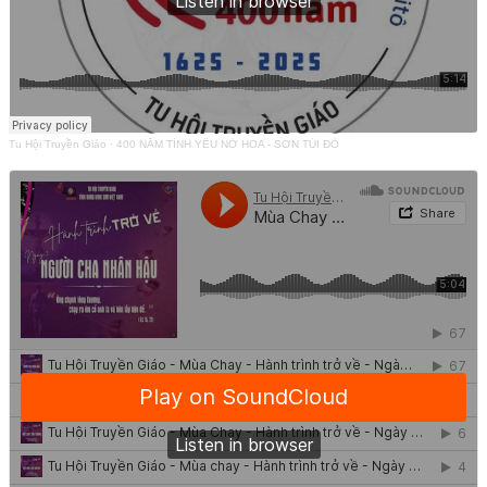
Tu Hội Truyền Giáo
·
400 NĂM TÌNH YÊU NỞ HOA - SƠN TÚI ĐỎ