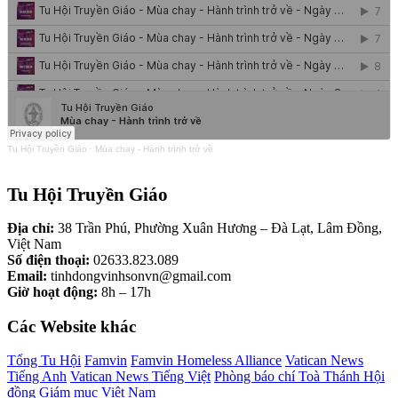
Tu Hội Truyền Giáo
·
Mùa chay - Hành trình trở về
Tu Hội Truyền Giáo
Địa chỉ:
38 Trần Phú, Phường Xuân Hương – Đà Lạt, Lâm Đồng,
Việt Nam
Số điện thoại:
02633.823.089
Email:
tinhdongvinhsonvn@gmail.com
Giờ hoạt động:
8h – 17h
Các Website khác
Tổng Tu Hội
Famvin
Famvin Homeless Alliance
Vatican News
Tiếng Anh
Vatican News Tiếng Việt
Phòng báo chí Toà Thánh
Hội
đồng Giám mục Việt Nam