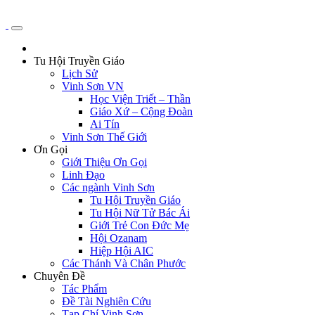
Tu Hội Truyền Giáo
Lịch Sử
Vinh Sơn VN
Học Viện Triết – Thần
Giáo Xứ – Cộng Đoàn
Ai Tín
Vinh Sơn Thế Giới
Ơn Gọi
Giới Thiệu Ơn Gọi
Linh Đạo
Các ngành Vinh Sơn
Tu Hội Truyền Giáo
Tu Hội Nữ Tử Bác Ái
Giới Trẻ Con Đức Mẹ
Hội Ozanam
Hiệp Hội AIC
Các Thánh Và Chân Phước
Chuyên Đề
Tác Phẩm
Đề Tài Nghiên Cứu
Tạp Chí Vinh Sơn