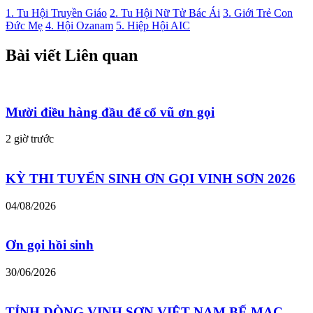
1. Tu Hội Truyền Giáo
2. Tu Hội Nữ Tử Bác Ái
3. Giới Trẻ Con
Đức Mẹ
4. Hội Ozanam
5. Hiệp Hội AIC
Bài viết Liên quan
Mười điều hàng đầu để cổ vũ ơn gọi
2 giờ trước
KỲ THI TUYỂN SINH ƠN GỌI VINH SƠN 2026
04/08/2026
Ơn gọi hồi sinh
30/06/2026
TỈNH DÒNG VINH SƠN VIỆT NAM BẾ MẠC