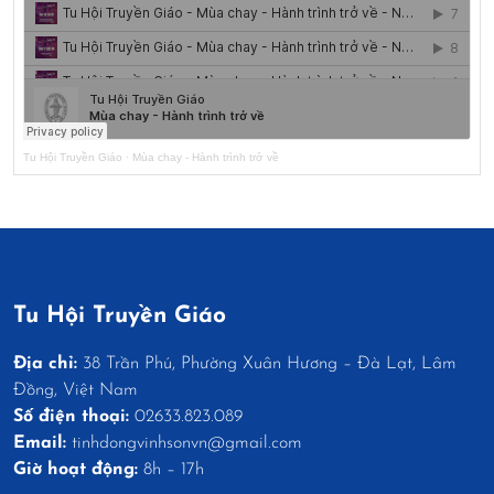
Tu Hội Truyền Giáo
·
Mùa chay - Hành trình trở về
Tu Hội Truyền Giáo
Địa chỉ:
38 Trần Phú, Phường Xuân Hương – Đà Lạt, Lâm
Đồng, Việt Nam
Số điện thoại:
02633.823.089
Email:
tinhdongvinhsonvn@gmail.com
Giờ hoạt động:
8h – 17h