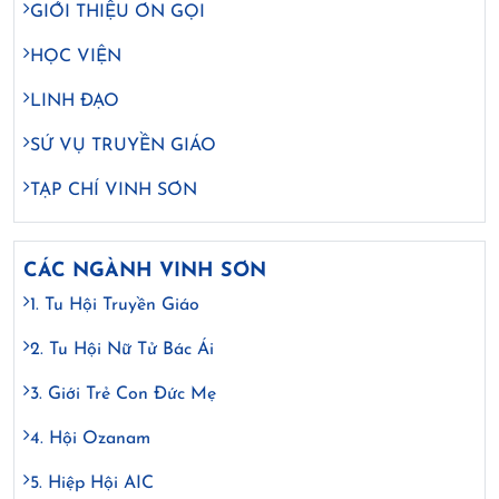
GIỚI THIỆU ƠN GỌI
HỌC VIỆN
LINH ĐẠO
SỨ VỤ TRUYỀN GIÁO
TẠP CHÍ VINH SƠN
CÁC NGÀNH VINH SƠN
1. Tu Hội Truyền Giáo
2. Tu Hội Nữ Tử Bác Ái
3. Giới Trẻ Con Đức Mẹ
4. Hội Ozanam
5. Hiệp Hội AIC