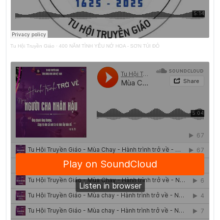
Tu Hội Truyền Giáo
·
400 NĂM TÌNH YÊU NỞ HOA - SƠN TÚI ĐỎ