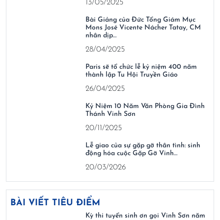
13/05/2025
Bài Giảng của Đức Tổng Giám Mục
Mons José Vicente Nácher Tatay, CM
nhân dịp…
28/04/2025
Paris sẽ tổ chức lễ kỷ niệm 400 năm
thành lập Tu Hội Truyền Giáo
26/04/2025
Kỷ Niệm 10 Năm Văn Phòng Gia Đình
Thánh Vinh Sơn
20/11/2025
Lễ giao của sự gặp gỡ thân tình: sinh
động hóa cuộc Gặp Gỡ Vinh…
20/03/2026
BÀI VIẾT TIÊU ĐIỂM
Kỳ thi tuyển sinh ơn gọi Vinh Sơn năm