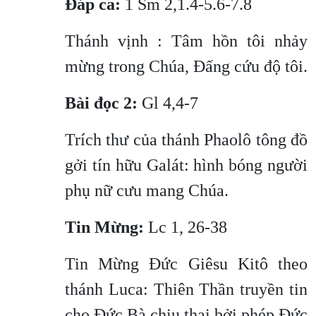
Đáp ca:
1 Sm 2,1.4-5.6-7.8
Thánh vịnh : Tâm hồn tôi nhảy
mừng trong Chúa, Đấng cứu độ tôi.
Bài đọc 2:
Gl 4,4-7
Trích thư của thánh Phaolô tông đồ
gởi tín hữu Galát: hình bóng người
phụ nữ cưu mang Chúa.
Tin Mừng:
Lc 1, 26-38
Tin Mừng Đức Giêsu Kitô theo
thánh Luca: Thiên Thần truyền tin
cho Đức Bà chịu thai bởi phép Đức