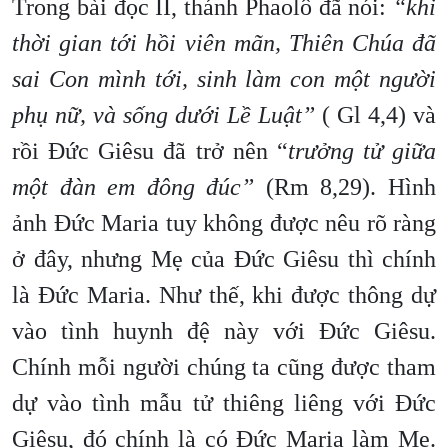
Trong bài đọc II, thánh Phaolô đã nói:
“khi
thời gian tới hồi viên mãn, Thiên Chúa đã
sai Con mình tới, sinh làm con một người
phụ nữ, và sống dưới Lề Luật”
( Gl 4,4) và
rồi Đức Giêsu đã trở nên “
trưởng tử giữa
một đàn em đông đúc”
(Rm 8,29). Hình
ảnh Đức Maria tuy không được nêu rõ ràng
ở đây, nhưng Mẹ của Đức Giêsu thì chính
là Đức Maria. Như thế, khi được thông dự
vào tình huynh đệ này với Đức Giêsu.
Chính mỗi người chúng ta cũng được tham
dự vào tình mẫu tử thiêng liêng với Đức
Giêsu, đó chính là có Đức Maria làm Mẹ.