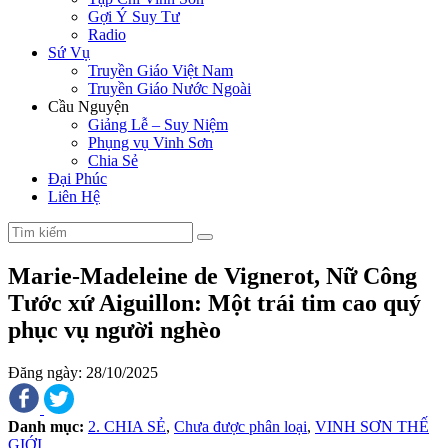
Gợi Ý Suy Tư
Radio
Sứ Vụ
Truyền Giáo Việt Nam
Truyền Giáo Nước Ngoài
Cầu Nguyện
Giảng Lễ – Suy Niệm
Phụng vụ Vinh Sơn
Chia Sẻ
Đại Phúc
Liên Hệ
Marie-Madeleine de Vignerot, Nữ Công
Tước xứ Aiguillon: Một trái tim cao quý
phục vụ người nghèo
Đăng ngày: 28/10/2025
Danh mục:
2. CHIA SẺ
,
Chưa được phân loại
,
VINH SƠN THẾ
GIỚI