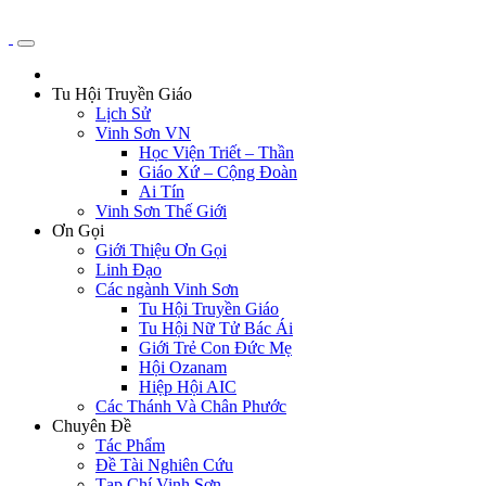
Tu Hội Truyền Giáo
Lịch Sử
Vinh Sơn VN
Học Viện Triết – Thần
Giáo Xứ – Cộng Đoàn
Ai Tín
Vinh Sơn Thế Giới
Ơn Gọi
Giới Thiệu Ơn Gọi
Linh Đạo
Các ngành Vinh Sơn
Tu Hội Truyền Giáo
Tu Hội Nữ Tử Bác Ái
Giới Trẻ Con Đức Mẹ
Hội Ozanam
Hiệp Hội AIC
Các Thánh Và Chân Phước
Chuyên Đề
Tác Phẩm
Đề Tài Nghiên Cứu
Tạp Chí Vinh Sơn