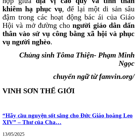
hợp giữa
địa vị cao quý và tinh thần
khiêm hạ phục vụ
, để lại một di sản sâu
đậm trong các hoạt động bác ái của Giáo
Hội và mở đường cho
người giáo dân dấn
thân vào sứ vụ công bằng xã hội và phục
vụ người nghèo
.
Chủng sinh Tôma Thiện- Phạm Minh
Ngọc
chuyển ngữ từ famvin.org/
VINH SƠN THẾ GIỚI
“Hãy cầu nguyện sốt sắng cho Đức Giáo hoàng Leo
XIV” – Thư của Cha…
13/05/2025