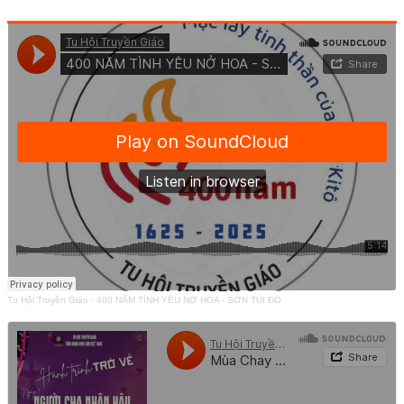
Tu Hội Truyền Giáo
·
400 NĂM TÌNH YÊU NỞ HOA - SƠN TÚI ĐỎ