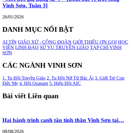
Vinh Sơn, Tuần 3]
26/01/2026
DANH MỤC NỔI BẬT
AI TÍN
GIÁO XỨ - CỘNG ĐOÀN
GIỚI THIỆU ƠN GỌI
HỌC
VIỆN
LINH ĐẠO
SỨ VỤ TRUYỀN GIÁO
TẠP CHÍ VINH
SƠN
CÁC NGÀNH VINH SƠN
1. Tu Hội Truyền Giáo
2. Tu Hội Nữ Tử Bác Ái
3. Giới Trẻ Con
Đức Mẹ
4. Hội Ozanam
5. Hiệp Hội AIC
Bài viết Liên quan
Hai hành trình canh tân tinh thần Vinh Sơn tại…
08/08/2026