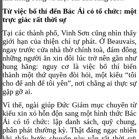
Từ việc bố thí đến Bác Ái có tổ chức: một
trực giác rất thời sự
Tại các thành phố, Vinh Sơn cũng nhìn thấy
giới hạn của thiện chí tự phát. Ở Beauvais,
ngay trước cửa nhà thờ chính toà, đám đông
những người ăn xin đôi lúc trở nên gần như
hung hăng: nguy cơ là việc bố thí biến
thành một thứ quyền đòi hỏi, một kiểu “tôi
cho để anh để tôi yên”, nơi chẳng ai thực sự
gặp gỡ ai.
Vì thế, ngài giúp Đức Giám mục chuyển từ
kiểu xin xỏ hỗn độn sang một hình thức Bác
Ái có tổ chức: lập danh sách, quỹ chung,
phân phát thường kỳ. Thật đáng ngạc nhiên
khi thấy bước chuyển này vẫn rất thời sự: