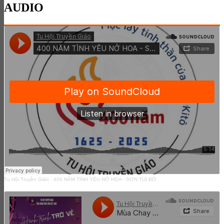
AUDIO
Tu Hội Truyền Giáo
·
400 NĂM TÌNH YÊU NỞ HOA - SƠN TÚI ĐỎ