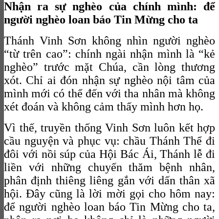
Nhận ra sự nghèo của chính mình: để
người nghèo loan báo Tin Mừng cho ta
Thánh Vinh Sơn không nhìn người nghèo
“từ trên cao”: chính ngài nhận mình là “kẻ
nghèo” trước mặt Chúa, cần lòng thương
xót. Chỉ ai đón nhận sự nghèo nội tâm của
mình mới có thể đến với tha nhân mà không
xét đoán và không cảm thấy mình hơn họ.
Vì thế, truyền thống Vinh Sơn luôn kết hợp
cầu nguyện và phục vụ: chầu Thánh Thể đi
đôi với nồi súp của Hội Bác Ái, Thánh lễ đi
liền với những chuyến thăm bệnh nhân,
phân định thiêng liêng gắn với dấn thân xã
hội. Đây cũng là lời mời gọi cho hôm nay:
để người nghèo loan báo Tin Mừng cho ta,