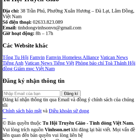
Địa chỉ:
38 Trần Phú, Phường Xuân Hương – Đà Lạt, Lâm Đồng,
Việt Nam
Số điện thoại:
02633.823.089
Email:
tinhdongvinhsonvn@gmail.com
Giờ hoạt động:
8h – 17h
Các Website khác
Tổng Tu Hội
Famvin
Famvin Homeless Alliance
Vatican News
Tiếng Anh
Vatican News Tiếng Việt
Phòng báo chí Toà Thánh
Hội
đồng Giám mục Việt Nam
Đăng ký nhận thông tin
Đăng kí
Đăng kí nhận thông tin qua Email và đồng ý chính sách của chúng
tôi
Chính sách bảo mật
và
Điều khoản sử dụng
© Bản quyền thuộc
Tu Hội Truyền Giáo - Tỉnh dòng Việt Nam.
Vui lòng trích nguồn
Vinhson.net
khi đăng lại bài viết. Mọi vấn đề
liên quan đến bản quyền vui lòng liên hệ