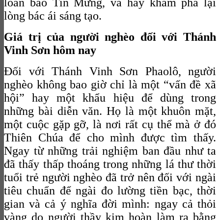
loan báo Tin Mừng, và hãy khám phá lại
lòng bác ái sáng tạo.
Giá trị của người nghèo đối với Thánh
Vinh Sơn hôm nay
Đối với Thánh Vinh Sơn Phaolô, người
nghèo không bao giờ chỉ là một “vấn đề xã
hội” hay một khẩu hiệu để dùng trong
những bài diễn văn. Họ là một khuôn mặt,
một cuộc gặp gỡ, là nơi rất cụ thể mà ở đó
Thiên Chúa để cho mình được tìm thấy.
Ngay từ những trải nghiệm ban đầu như ta
đã thấy thấp thoáng trong những lá thư thời
tuổi trẻ người nghèo đã trở nên đối với ngài
tiêu chuẩn để ngài đo lường tiền bạc, thời
gian và cả ý nghĩa đời mình: ngay cả thỏi
vàng do người thầy kim hoàn làm ra bằng