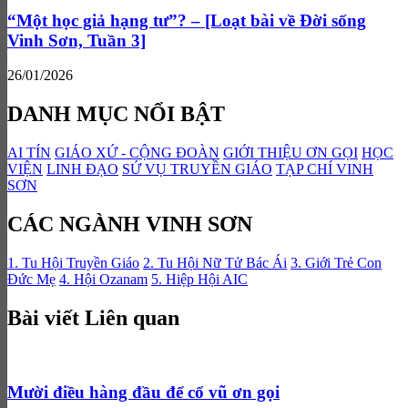
“Một học giả hạng tư”? – [Loạt bài về Đời sống
Vinh Sơn, Tuần 3]
26/01/2026
DANH MỤC NỔI BẬT
AI TÍN
GIÁO XỨ - CỘNG ĐOÀN
GIỚI THIỆU ƠN GỌI
HỌC
VIỆN
LINH ĐẠO
SỨ VỤ TRUYỀN GIÁO
TẠP CHÍ VINH
SƠN
CÁC NGÀNH VINH SƠN
1. Tu Hội Truyền Giáo
2. Tu Hội Nữ Tử Bác Ái
3. Giới Trẻ Con
Đức Mẹ
4. Hội Ozanam
5. Hiệp Hội AIC
Bài viết Liên quan
Mười điều hàng đầu để cổ vũ ơn gọi