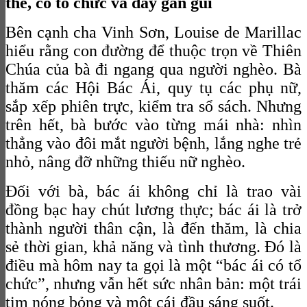
thể, có tổ chức và đầy gần gũi
Bên cạnh cha Vinh Sơn, Louise de Marillac
hiểu rằng con đường để thuộc trọn về Thiên
Chúa của bà đi ngang qua người nghèo. Bà
thăm các Hội Bác Ái, quy tụ các phụ nữ,
sắp xếp phiên trực, kiểm tra sổ sách. Nhưng
trên hết, bà bước vào từng mái nhà: nhìn
thẳng vào đôi mắt người bệnh, lắng nghe trẻ
nhỏ, nâng đỡ những thiếu nữ nghèo.
Đối với bà, bác ái không chỉ là trao vài
đồng bạc hay chút lương thực; bác ái là trở
thành người thân cận, là đến thăm, là chia
sẻ thời gian, khả năng và tình thương. Đó là
điều mà hôm nay ta gọi là một “bác ái có tổ
chức”, nhưng vẫn hết sức nhân bản: một trái
tim nóng bỏng và một cái đầu sáng suốt.