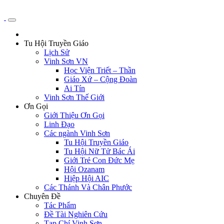
Tu Hội Truyền Giáo
Lịch Sử
Vinh Sơn VN
Học Viện Triết – Thần
Giáo Xứ – Cộng Đoàn
Ai Tín
Vinh Sơn Thế Giới
Ơn Gọi
Giới Thiệu Ơn Gọi
Linh Đạo
Các ngành Vinh Sơn
Tu Hội Truyền Giáo
Tu Hội Nữ Tử Bác Ái
Giới Trẻ Con Đức Mẹ
Hội Ozanam
Hiệp Hội AIC
Các Thánh Và Chân Phước
Chuyên Đề
Tác Phẩm
Đề Tài Nghiên Cứu
Tạp Chí Vinh Sơn