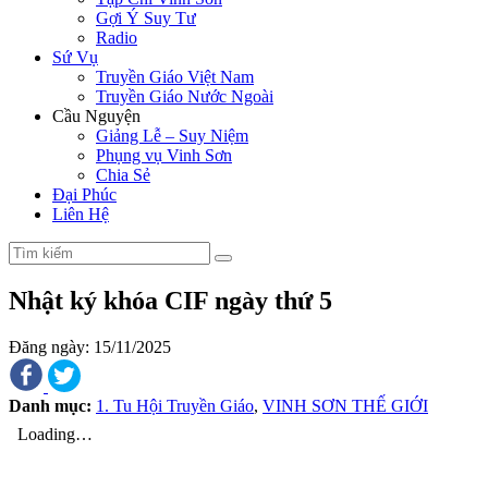
Gợi Ý Suy Tư
Radio
Sứ Vụ
Truyền Giáo Việt Nam
Truyền Giáo Nước Ngoài
Cầu Nguyện
Giảng Lễ – Suy Niệm
Phụng vụ Vinh Sơn
Chia Sẻ
Đại Phúc
Liên Hệ
Nhật ký khóa CIF ngày thứ 5
Đăng ngày: 15/11/2025
Danh mục:
1. Tu Hội Truyền Giáo
,
VINH SƠN THẾ GIỚI