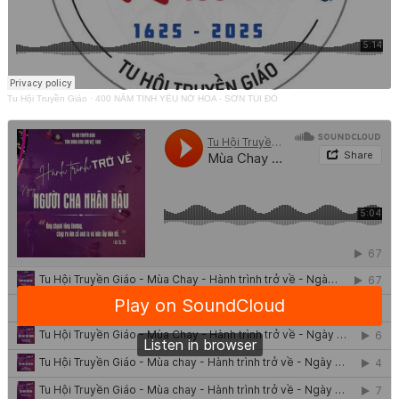
Tu Hội Truyền Giáo
·
400 NĂM TÌNH YÊU NỞ HOA - SƠN TÚI ĐỎ