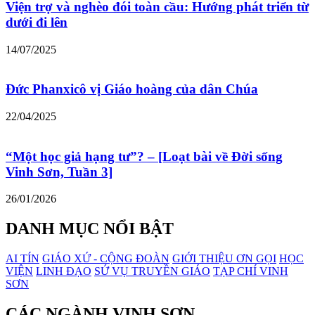
Viện trợ và nghèo đói toàn cầu: Hướng phát triển từ
dưới đi lên
14/07/2025
Đức Phanxicô vị Giáo hoàng của dân Chúa
22/04/2025
“Một học giả hạng tư”? – [Loạt bài về Đời sống
Vinh Sơn, Tuần 3]
26/01/2026
DANH MỤC NỔI BẬT
AI TÍN
GIÁO XỨ - CỘNG ĐOÀN
GIỚI THIỆU ƠN GỌI
HỌC
VIỆN
LINH ĐẠO
SỨ VỤ TRUYỀN GIÁO
TẠP CHÍ VINH
SƠN
CÁC NGÀNH VINH SƠN