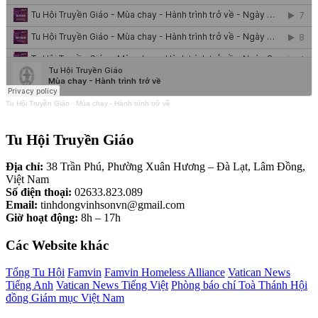
Tu Hội Truyền Giáo
·
Mùa chay - Hành trình trở về
Tu Hội Truyền Giáo
Địa chỉ:
38 Trần Phú, Phường Xuân Hương – Đà Lạt, Lâm Đồng,
Việt Nam
Số điện thoại:
02633.823.089
Email:
tinhdongvinhsonvn@gmail.com
Giờ hoạt động:
8h – 17h
Các Website khác
Tổng Tu Hội
Famvin
Famvin Homeless Alliance
Vatican News
Tiếng Anh
Vatican News Tiếng Việt
Phòng báo chí Toà Thánh
Hội
đồng Giám mục Việt Nam