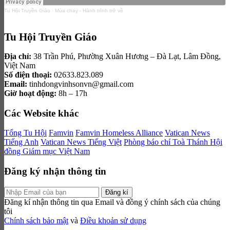
Tu Hội Truyền Giáo
·
Mùa chay - Hành trình trở về
Tu Hội Truyền Giáo
Địa chỉ:
38 Trần Phú, Phường Xuân Hương – Đà Lạt, Lâm Đồng,
Việt Nam
Số điện thoại:
02633.823.089
Email:
tinhdongvinhsonvn@gmail.com
Giờ hoạt động:
8h – 17h
Các Website khác
Tổng Tu Hội
Famvin
Famvin Homeless Alliance
Vatican News
Tiếng Anh
Vatican News Tiếng Việt
Phòng báo chí Toà Thánh
Hội
đồng Giám mục Việt Nam
Đăng ký nhận thông tin
Đăng kí
Đăng kí nhận thông tin qua Email và đồng ý chính sách của chúng
tôi
Chính sách bảo mật
và
Điều khoản sử dụng