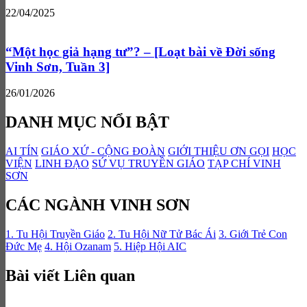
22/04/2025
“Một học giả hạng tư”? – [Loạt bài về Đời sống
Vinh Sơn, Tuần 3]
26/01/2026
DANH MỤC NỔI BẬT
AI TÍN
GIÁO XỨ - CỘNG ĐOÀN
GIỚI THIỆU ƠN GỌI
HỌC
VIỆN
LINH ĐẠO
SỨ VỤ TRUYỀN GIÁO
TẠP CHÍ VINH
SƠN
CÁC NGÀNH VINH SƠN
1. Tu Hội Truyền Giáo
2. Tu Hội Nữ Tử Bác Ái
3. Giới Trẻ Con
Đức Mẹ
4. Hội Ozanam
5. Hiệp Hội AIC
Bài viết Liên quan