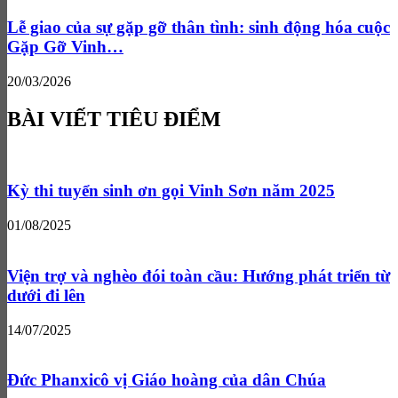
Lễ giao của sự gặp gỡ thân tình: sinh động hóa cuộc
Gặp Gỡ Vinh…
20/03/2026
BÀI VIẾT TIÊU ĐIỂM
Kỳ thi tuyển sinh ơn gọi Vinh Sơn năm 2025
01/08/2025
Viện trợ và nghèo đói toàn cầu: Hướng phát triển từ
dưới đi lên
14/07/2025
Đức Phanxicô vị Giáo hoàng của dân Chúa