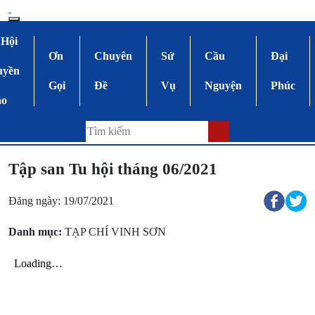
 Hội
Ơn
Chuyên
Sứ
Cầu
Đại
uyền
Gọi
Đề
Vụ
Nguyện
Phúc
áo
Tập san Tu hội tháng 06/2021
Đăng ngày: 19/07/2021
Danh mục:
TẠP CHÍ VINH SƠN