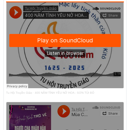
Tu Hội Truyền Giáo
·
400 NĂM TÌNH YÊU NỞ HOA - SƠN TÚI ĐỎ