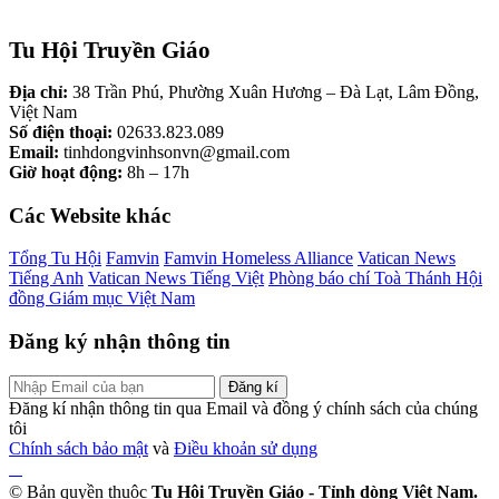
Tu Hội Truyền Giáo
Địa chỉ:
38 Trần Phú, Phường Xuân Hương – Đà Lạt, Lâm Đồng,
Việt Nam
Số điện thoại:
02633.823.089
Email:
tinhdongvinhsonvn@gmail.com
Giờ hoạt động:
8h – 17h
Các Website khác
Tổng Tu Hội
Famvin
Famvin Homeless Alliance
Vatican News
Tiếng Anh
Vatican News Tiếng Việt
Phòng báo chí Toà Thánh
Hội
đồng Giám mục Việt Nam
Đăng ký nhận thông tin
Đăng kí
Đăng kí nhận thông tin qua Email và đồng ý chính sách của chúng
tôi
Chính sách bảo mật
và
Điều khoản sử dụng
© Bản quyền thuộc
Tu Hội Truyền Giáo - Tỉnh dòng Việt Nam.