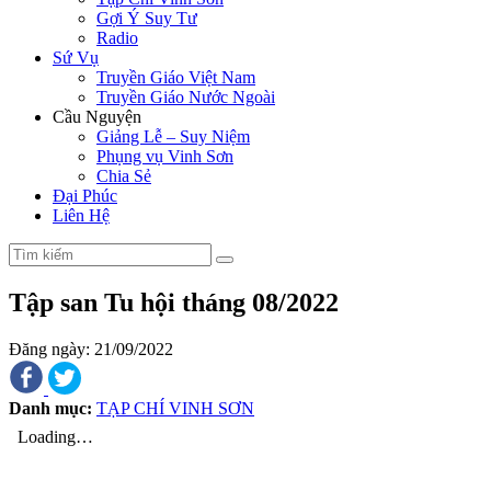
Gợi Ý Suy Tư
Radio
Sứ Vụ
Truyền Giáo Việt Nam
Truyền Giáo Nước Ngoài
Cầu Nguyện
Giảng Lễ – Suy Niệm
Phụng vụ Vinh Sơn
Chia Sẻ
Đại Phúc
Liên Hệ
Tập san Tu hội tháng 08/2022
Đăng ngày: 21/09/2022
Danh mục:
TẠP CHÍ VINH SƠN