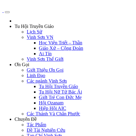
Tu Hội Truyền Giáo
Lịch Sử
Vinh Sơn VN
Học Viện Triết – Thần
Giáo Xứ – Cộng Đoàn
Ai Tín
Vinh Sơn Thế Giới
Ơn Gọi
Giới Thiệu Ơn Gọi
Linh Đạo
Các ngành Vinh Sơn
Tu Hội Truyền Giáo
Tu Hội Nữ Tử Bác Ái
Giới Trẻ Con Đức Mẹ
Hội Ozanam
Hiệp Hội AIC
Các Thánh Và Chân Phước
Chuyên Đề
Tác Phẩm
Đề Tài Nghiên Cứu
Tạp Chí Vinh Sơn