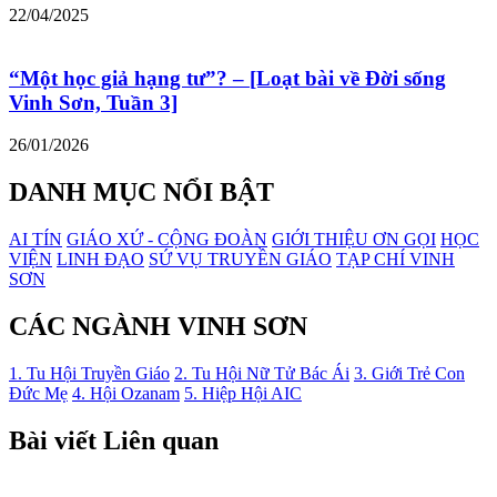
22/04/2025
“Một học giả hạng tư”? – [Loạt bài về Đời sống
Vinh Sơn, Tuần 3]
26/01/2026
DANH MỤC NỔI BẬT
AI TÍN
GIÁO XỨ - CỘNG ĐOÀN
GIỚI THIỆU ƠN GỌI
HỌC
VIỆN
LINH ĐẠO
SỨ VỤ TRUYỀN GIÁO
TẠP CHÍ VINH
SƠN
CÁC NGÀNH VINH SƠN
1. Tu Hội Truyền Giáo
2. Tu Hội Nữ Tử Bác Ái
3. Giới Trẻ Con
Đức Mẹ
4. Hội Ozanam
5. Hiệp Hội AIC
Bài viết Liên quan