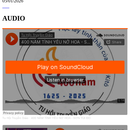
05/01/2026
AUDIO
Tu Hội Truyền Giáo
·
400 NĂM TÌNH YÊU NỞ HOA - SƠN TÚI ĐỎ