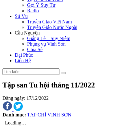
Gợi Ý Suy Tư
Radio
Sứ Vụ
Truyền Giáo Việt Nam
Truyền Giáo Nước Ngoài
Cầu Nguyện
Giảng Lễ – Suy Niệm
Phụng vụ Vinh Sơn
Chia Sẻ
Đại Phúc
Liên Hệ
Tập san Tu hội tháng 11/2022
Đăng ngày: 17/12/2022
Danh mục:
TẠP CHÍ VINH SƠN