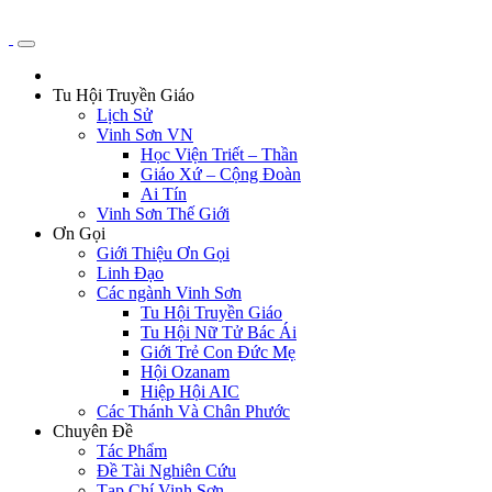
Tu Hội Truyền Giáo
Lịch Sử
Vinh Sơn VN
Học Viện Triết – Thần
Giáo Xứ – Cộng Đoàn
Ai Tín
Vinh Sơn Thế Giới
Ơn Gọi
Giới Thiệu Ơn Gọi
Linh Đạo
Các ngành Vinh Sơn
Tu Hội Truyền Giáo
Tu Hội Nữ Tử Bác Ái
Giới Trẻ Con Đức Mẹ
Hội Ozanam
Hiệp Hội AIC
Các Thánh Và Chân Phước
Chuyên Đề
Tác Phẩm
Đề Tài Nghiên Cứu
Tạp Chí Vinh Sơn