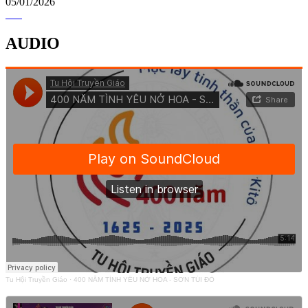
05/01/2026
AUDIO
Tu Hội Truyền Giáo
·
400 NĂM TÌNH YÊU NỞ HOA - SƠN TÚI ĐỎ