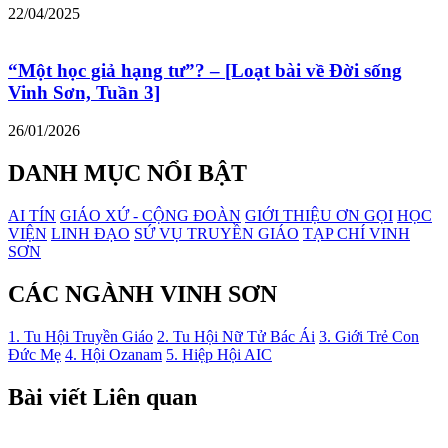
22/04/2025
“Một học giả hạng tư”? – [Loạt bài về Đời sống
Vinh Sơn, Tuần 3]
26/01/2026
DANH MỤC NỔI BẬT
AI TÍN
GIÁO XỨ - CỘNG ĐOÀN
GIỚI THIỆU ƠN GỌI
HỌC
VIỆN
LINH ĐẠO
SỨ VỤ TRUYỀN GIÁO
TẠP CHÍ VINH
SƠN
CÁC NGÀNH VINH SƠN
1. Tu Hội Truyền Giáo
2. Tu Hội Nữ Tử Bác Ái
3. Giới Trẻ Con
Đức Mẹ
4. Hội Ozanam
5. Hiệp Hội AIC
Bài viết Liên quan