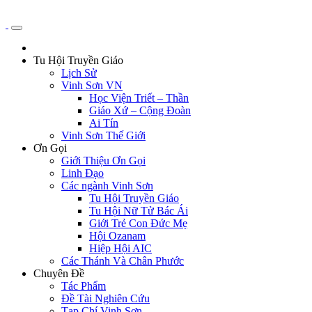
Tu Hội Truyền Giáo
Lịch Sử
Vinh Sơn VN
Học Viện Triết – Thần
Giáo Xứ – Cộng Đoàn
Ai Tín
Vinh Sơn Thế Giới
Ơn Gọi
Giới Thiệu Ơn Gọi
Linh Đạo
Các ngành Vinh Sơn
Tu Hội Truyền Giáo
Tu Hội Nữ Tử Bác Ái
Giới Trẻ Con Đức Mẹ
Hội Ozanam
Hiệp Hội AIC
Các Thánh Và Chân Phước
Chuyên Đề
Tác Phẩm
Đề Tài Nghiên Cứu
Tạp Chí Vinh Sơn