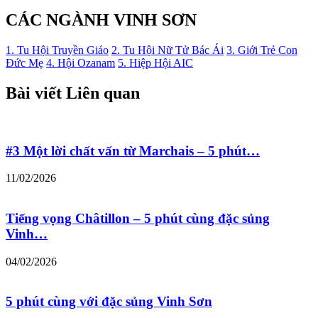
CÁC NGÀNH VINH SƠN
1. Tu Hội Truyền Giáo
2. Tu Hội Nữ Tử Bác Ái
3. Giới Trẻ Con
Đức Mẹ
4. Hội Ozanam
5. Hiệp Hội AIC
Bài viết Liên quan
#3 Một lời chất vấn từ Marchais – 5 phút…
11/02/2026
Tiếng vọng Châtillon – 5 phút cùng đặc sủng
Vinh…
04/02/2026
5 phút cùng với đặc sủng Vinh Sơn