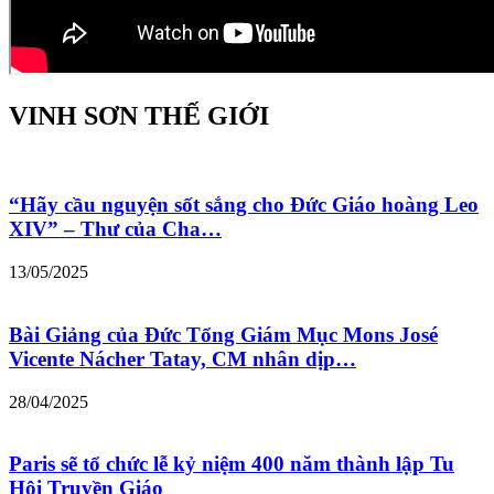
VINH SƠN THẾ GIỚI
“Hãy cầu nguyện sốt sắng cho Đức Giáo hoàng Leo
XIV” – Thư của Cha…
13/05/2025
Bài Giảng của Đức Tổng Giám Mục Mons José
Vicente Nácher Tatay, CM nhân dịp…
28/04/2025
Paris sẽ tổ chức lễ kỷ niệm 400 năm thành lập Tu
Hội Truyền Giáo