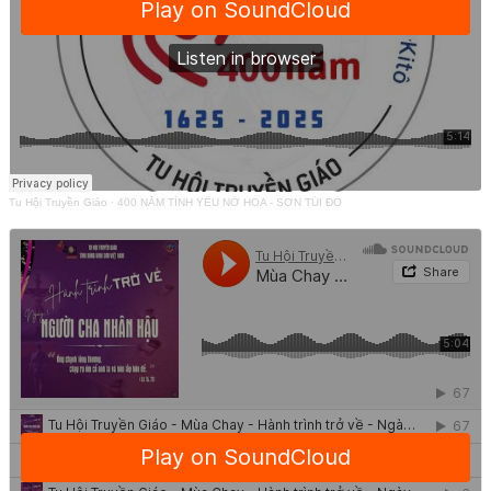
Tu Hội Truyền Giáo
·
400 NĂM TÌNH YÊU NỞ HOA - SƠN TÚI ĐỎ