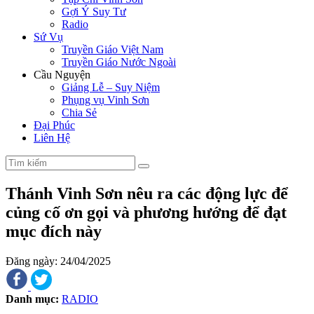
Gợi Ý Suy Tư
Radio
Sứ Vụ
Truyền Giáo Việt Nam
Truyền Giáo Nước Ngoài
Cầu Nguyện
Giảng Lễ – Suy Niệm
Phụng vụ Vinh Sơn
Chia Sẻ
Đại Phúc
Liên Hệ
Thánh Vinh Sơn nêu ra các động lực để
củng cố ơn gọi và phương hướng để đạt
mục đích này
Đăng ngày: 24/04/2025
Danh mục:
RADIO