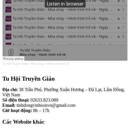
Tu Hội Truyền Giáo
·
Mùa chay - Hành trình trở về
Tu Hội Truyền Giáo
Địa chỉ:
38 Trần Phú, Phường Xuân Hương – Đà Lạt, Lâm Đồng,
Việt Nam
Số điện thoại:
02633.823.089
Email:
tinhdongvinhsonvn@gmail.com
Giờ hoạt động:
8h – 17h
Các Website khác