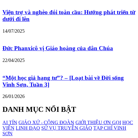
Viện trợ và nghèo đói toàn cầu: Hướng phát triển từ
dưới đi lên
14/07/2025
Đức Phanxicô vị Giáo hoàng của dân Chúa
22/04/2025
“Một học giả hạng tư”? – [Loạt bài về Đời sống
Vinh Sơn, Tuần 3]
26/01/2026
DANH MỤC NỔI BẬT
AI TÍN
GIÁO XỨ - CỘNG ĐOÀN
GIỚI THIỆU ƠN GỌI
HỌC
VIỆN
LINH ĐẠO
SỨ VỤ TRUYỀN GIÁO
TẠP CHÍ VINH
SƠN