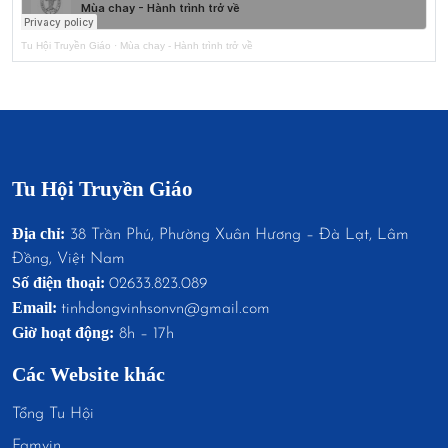
Tu Hội Truyền Giáo
·
Mùa chay - Hành trình trở về
Tu Hội Truyền Giáo
Địa chỉ:
38 Trần Phú, Phường Xuân Hương – Đà Lạt, Lâm
Đồng, Việt Nam
Số điện thoại:
02633.823.089
Email:
tinhdongvinhsonvn@gmail.com
Giờ hoạt động:
8h – 17h
Các Website khác
Tổng Tu Hội
Famvin