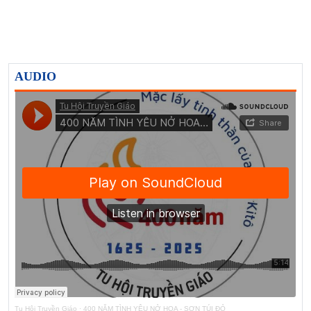
AUDIO
Tu Hội Truyền Giáo
·
400 NĂM TÌNH YÊU NỞ HOA - SƠN TÚI ĐỎ