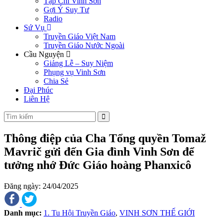
Tạp Chí Vinh Sơn
Gợi Ý Suy Tư
Radio
Sứ Vụ
Truyền Giáo Việt Nam
Truyền Giáo Nước Ngoài
Cầu Nguyện
Giảng Lễ – Suy Niệm
Phụng vụ Vinh Sơn
Chia Sẻ
Đại Phúc
Liên Hệ
Thông điệp của Cha Tổng quyền Tomaž
Mavrič gửi đến Gia đình Vinh Sơn để
tưởng nhớ Đức Giáo hoàng Phanxicô
Đăng ngày: 24/04/2025
Danh mục:
1. Tu Hội Truyền Giáo
,
VINH SƠN THẾ GIỚI