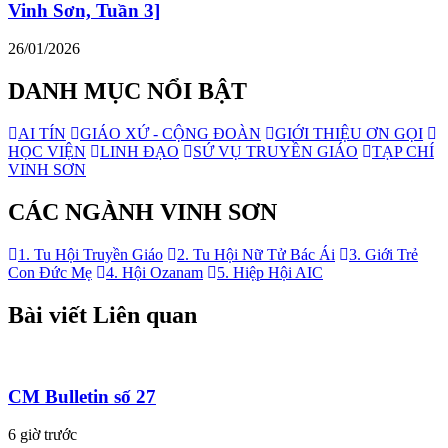
Vinh Sơn, Tuần 3]
26/01/2026
DANH MỤC NỔI BẬT
AI TÍN
GIÁO XỨ - CỘNG ĐOÀN
GIỚI THIỆU ƠN GỌI
HỌC VIỆN
LINH ĐẠO
SỨ VỤ TRUYỀN GIÁO
TẠP CHÍ
VINH SƠN
CÁC NGÀNH VINH SƠN
1. Tu Hội Truyền Giáo
2. Tu Hội Nữ Tử Bác Ái
3. Giới Trẻ
Con Đức Mẹ
4. Hội Ozanam
5. Hiệp Hội AIC
Bài viết Liên quan
CM Bulletin số 27
6 giờ trước