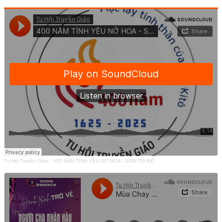
Tu Hội Truyền Giáo
·
400 NĂM TÌNH YÊU NỞ HOA - SƠN TÚI ĐỎ