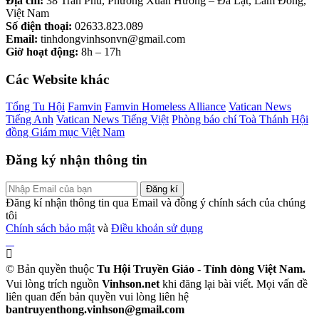
Địa chỉ:
38 Trần Phú, Phường Xuân Hương – Đà Lạt, Lâm Đồng,
Việt Nam
Số điện thoại:
02633.823.089
Email:
tinhdongvinhsonvn@gmail.com
Giờ hoạt động:
8h – 17h
Các Website khác
Tổng Tu Hội
Famvin
Famvin Homeless Alliance
Vatican News
Tiếng Anh
Vatican News Tiếng Việt
Phòng báo chí Toà Thánh
Hội
đồng Giám mục Việt Nam
Đăng ký nhận thông tin
Đăng kí
Đăng kí nhận thông tin qua Email và đồng ý chính sách của chúng
tôi
Chính sách bảo mật
và
Điều khoản sử dụng
© Bản quyền thuộc
Tu Hội Truyền Giáo - Tỉnh dòng Việt Nam.
Vui lòng trích nguồn
Vinhson.net
khi đăng lại bài viết. Mọi vấn đề
liên quan đến bản quyền vui lòng liên hệ
bantruyenthong.vinhson@gmail.com