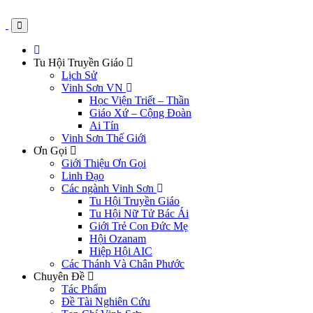
Tu Hội Truyền Giáo
Lịch Sử
Vinh Sơn VN
Học Viện Triết – Thần
Giáo Xứ – Cộng Đoàn
Ai Tín
Vinh Sơn Thế Giới
Ơn Gọi
Giới Thiệu Ơn Gọi
Linh Đạo
Các ngành Vinh Sơn
Tu Hội Truyền Giáo
Tu Hội Nữ Tử Bác Ái
Giới Trẻ Con Đức Mẹ
Hội Ozanam
Hiệp Hội AIC
Các Thánh Và Chân Phước
Chuyên Đề
Tác Phẩm
Đề Tài Nghiên Cứu