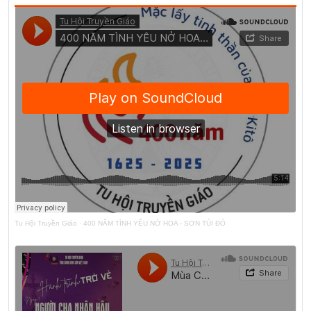
Tu Hội Truyền Giáo
·
400 NĂM TÌNH YÊU NỞ HOA - SƠN TÚI ĐỎ