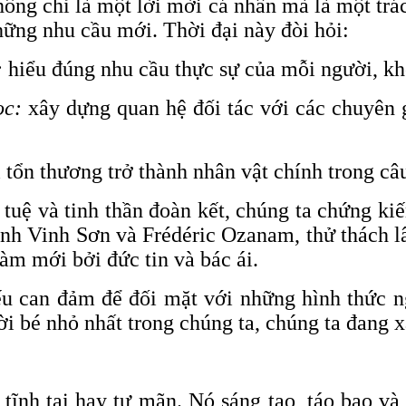
ng chỉ là một lời mời cá nhân mà là một trá
hững nhu cầu mới. Thời đại này đòi hỏi:
:
hiểu đúng nhu cầu thực sự của mỗi người, kh
ọc:
xây dựng quan hệ đối tác với các chuyên g
tổn thương trở thành nhân vật chính trong câ
rí tuệ và tinh thần đoàn kết, chúng ta chứng 
nh Vinh Sơn và Frédéric Ozanam, thử thách lâ
àm mới bởi đức tin và bác ái.
u can đảm để đối mặt với những hình thức ng
 bé nhỏ nhất trong chúng ta, chúng ta đang x
 tĩnh tại hay tự mãn. Nó sáng tạo, táo bạo