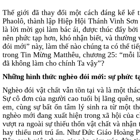
Thế giới đã thay đổi một cách đáng kể kể 
Phaolô, thành lập Hiệp Hội Thánh Vinh Sơn 
là lời mời gọi làm bác ái, được thúc đẩy bở
nên phức tạp hơn, khó nhận biết, và thường 
đói mới” này, làm thế nào chúng ta có thể ti
trong Tin Mừng Matthêu, chương 25: “mỗi lầ
đã không làm cho chính Ta vậy”?
Những hình thức nghèo đói mới: sự phức t
Nghèo đói vật chất vẫn tồn tại và là một thá
Sự cô đơn của người cao tuổi bị lãng quên, s
em, cùng sự bất ổn tâm lý sinh ra từ một th
nghèo mới đang xuất hiện trong xã hội của ch
vượt ra ngoài sự thiếu thốn vật chất và nhận
hay thiếu nơi trú ẩn. Như Đức Giáo Hoàng 