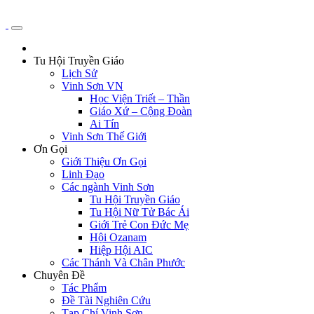
Tu Hội Truyền Giáo
Lịch Sử
Vinh Sơn VN
Học Viện Triết – Thần
Giáo Xứ – Cộng Đoàn
Ai Tín
Vinh Sơn Thế Giới
Ơn Gọi
Giới Thiệu Ơn Gọi
Linh Đạo
Các ngành Vinh Sơn
Tu Hội Truyền Giáo
Tu Hội Nữ Tử Bác Ái
Giới Trẻ Con Đức Mẹ
Hội Ozanam
Hiệp Hội AIC
Các Thánh Và Chân Phước
Chuyên Đề
Tác Phẩm
Đề Tài Nghiên Cứu
Tạp Chí Vinh Sơn