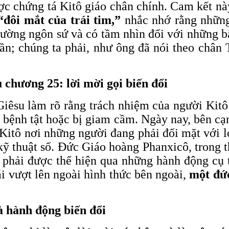
ợc chứng tá Kitô giáo chân chính. Cam kết nà
“đôi mắt của trái tim,”
nhắc nhớ rằng những
ường ngôn sứ và có tầm nhìn đối với những bấ
cần; chúng ta phải, như ông đã nói theo chân
hương 25: lời mời gọi biến đổi
êsu làm rõ rằng trách nhiệm của người Kitô 
g, bệnh tật hoặc bị giam cầm. Ngày nay, bên c
itô nơi những người đang phải đối mặt với lo 
 kỹ thuật số. Đức Giáo hoàng Phanxicô, trong
u phải được thể hiện qua những hành động cụ
i vượt lên ngoài hình thức bên ngoài,
một đức
à hành động biến đổi