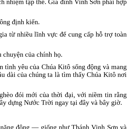
ch nhiệm tập thể. Gia đình Vinh Sơn phải hợp
ông định kiến.
ia từ nhiều lĩnh vực để cung cấp hỗ trợ toàn
u chuyện của chính họ.
kiến tình yêu của Chúa Kitô sống động và mang
u dài của chúng ta là tìm thấy Chúa Kitô nơi
hèo đói mới của thời đại, với niềm tin rằng
ây dựng Nước Trời ngay tại đây và bây giờ.
 và năng động — giống như Thánh Vinh Sơn và