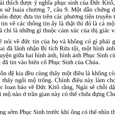
giải thích được ý nghĩa phục sinh của Đức Kit
ôn sứ Isaia chương 7, câu 9. Một dẫn chứng 
uôn được đưa tin trên các phương tiện truyền 
in về các thông tin ấy là thật thì đó là cả mộ
và chỉ là những gì thuộc cảm xúc của thị giác v
ẽ nói về đức tin của họ và không có gì phải 
ai đã lãnh nhận Bí tích Rửa tội, một hình ản
quyện giữa hai hình ảnh, hình ảnh Phục Sinh 
i đã tin vào biến cố Phục Sinh của Chúa.
n đệ kia đều cùng thấy một điều là không cò
là thấy ngôi mộ trống. Chính điều này làm c
ợc loan báo về Đức Kitô rằng, Ngài sẽ chỗi d
ôi mộ nào ở trần gian này có thể chứa đựng Ch
ng sớm Phục Sinh trước khi ông có thể nhìn 