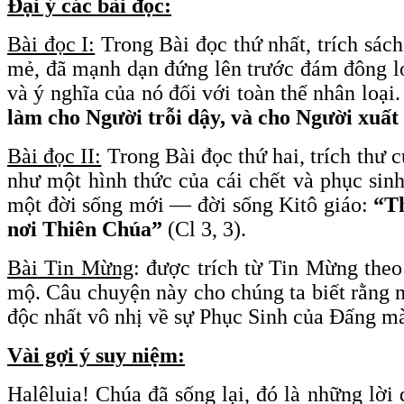
Đại ý các bài đọc:
Bài đọc I:
Trong Bài đọc thứ nhất, trích sá
mẻ, đã mạnh dạn đứng lên trước đám đông lớ
và ý nghĩa của nó đối với toàn thể nhân loạ
làm cho Người trỗi dậy, và cho Người xuất
Bài đọc II:
Trong Bài đọc thứ hai, trích thư 
như một hình thức của cái chết và phục sinh 
một đời sống mới — đời sống Kitô giáo:
“Th
nơi Thiên Chúa”
(Cl 3, 3).
Bài Tin Mừng
: được trích từ Tin Mừng the
mộ. Câu chuyện này cho chúng ta biết rằng n
độc nhất vô nhị về sự Phục Sinh của Đấng mà
Vài gợi ý suy niệm:
Halêluia! Chúa đã sống lại, đó là những lời