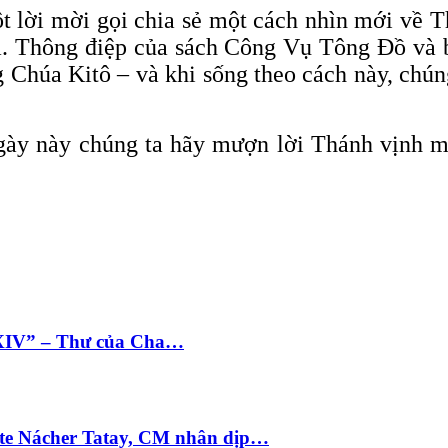
t lời mời gọi chia sẻ một cách nhìn mới về Th
hĩa. Thông điệp của sách Công Vụ Tông Đồ và
g Chúa Kitô – và khi sống theo cách này, chú
gày này chúng ta hãy mượn lời Thánh vịnh mà
 XIV” – Thư của Cha…
te Nácher Tatay, CM nhân dịp…