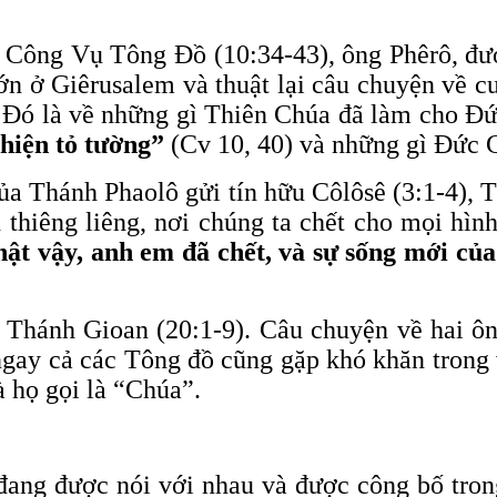
ch Công Vụ Tông Đồ (10:34-43), ông Phêrô, đ
n ở Giêrusalem và thuật lại câu chuyện về cu
i. Đó là về những gì Thiên Chúa đã làm cho Đ
 hiện tỏ tường”
(Cv 10, 40) và những gì Đức G
của Thánh Phaolô gửi tín hữu Côlôsê (3:1-4), 
thiêng liêng, nơi chúng ta chết cho mọi hình
ật vậy, anh em đã chết, và sự sống mới củ
o Thánh Gioan (20:1-9). Câu chuyện về hai ô
gay cả các Tông đồ cũng gặp khó khăn trong v
 họ gọi là “Chúa”.
 đang được nói với nhau và được công bố tro