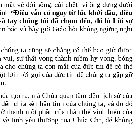
 mắt về đời sống, cái chết- vì ông đứng dưới
mình
“Điều vẫn có ngay từ ​lúc khởi đầu, điều
à tay chúng tôi đã chạm đến, đó là ​Lời sự
an báo và bây giờ Giáo hội không ngừng nghỉ
 chúng ta cũng sẽ chẳng có thể bao giờ được
m vui, sự thất vọng thành niềm hy vọng, bóng
 cho chúng ta con mắt của đức tin để có thể
t lời mời gọi của đức tin để chúng ta gặp gỡ
ân.
húa tạo ra, mà Chúa quan tâm đến lịch sử của
đến chia sẻ nhân tính của chúng ta, và do đó
 trở thành một phần của thân thể vinh hiển của
là về tình yêu thương của Chúa Cha, để không