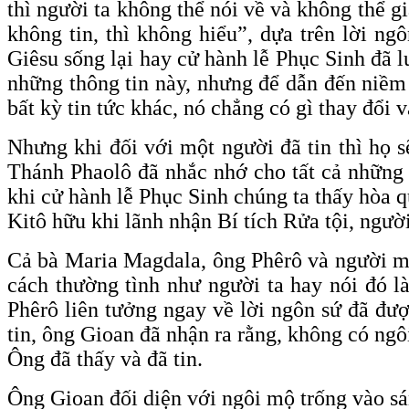
thì người ta không thể nói về và không thể 
không tin, thì không hiểu”, dựa trên lời ng
Giêsu sống lại hay cử hành lễ Phục Sinh đã l
những thông tin này, nhưng để dẫn đến niềm t
bất kỳ tin tức khác, nó chẳng có gì thay đổi 
Nhưng khi đối với một người đã tin thì họ s
Thánh Phaolô đã nhắc nhớ cho tất cả những 
khi cử hành lễ Phục Sinh chúng ta thấy hòa 
Kitô hữu khi lãnh nhận Bí tích Rửa tội, ngườ
Cả bà Maria Magdala, ông Phêrô và người mô
cách thường tình như người ta hay nói đó 
Phêrô liên tưởng ngay về lời ngôn sứ đã đư
tin, ông Gioan đã nhận ra rằng, không có ng
Ông đã thấy và đã tin.
Ông Gioan đối diện với ngôi mộ trống vào sá