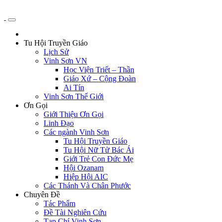
Tu Hội Truyền Giáo
Lịch Sử
Vinh Sơn VN
Học Viện Triết – Thần
Giáo Xứ – Cộng Đoàn
Ai Tín
Vinh Sơn Thế Giới
Ơn Gọi
Giới Thiệu Ơn Gọi
Linh Đạo
Các ngành Vinh Sơn
Tu Hội Truyền Giáo
Tu Hội Nữ Tử Bác Ái
Giới Trẻ Con Đức Mẹ
Hội Ozanam
Hiệp Hội AIC
Các Thánh Và Chân Phước
Chuyên Đề
Tác Phẩm
Đề Tài Nghiên Cứu
Tạp Chí Vinh Sơn