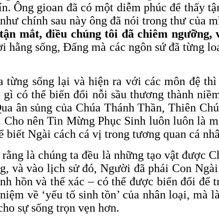
n. Ông gioan đã có một diễm phúc để thấy tận
 như chính sau này ông đã nói trong thư của 
 tận mắt, điều chúng tôi đã chiêm ngưỡng, v
ời hằng sống, Đấng mà các ngôn sứ đã từng lo
 từng sống lại và hiện ra với các môn đệ thì
 gì có thể biến đổi nỗi sầu thương thành niề
ua ân sủng của Chúa Thánh Thần, Thiên Chúa
 Cho nên Tin Mừng Phục Sinh luôn luôn là mộ
 biết Ngài cách cá vị trong tương quan cá nh
 rằng là chúng ta đều là những tạo vật được C
g, và vào lịch sử đó, Người đã phái Con Ngài 
linh hồn và thể xác – có thể được biến đổi để
niệm về ‘yếu tố sinh tồn’ của nhân loại, mà 
cho sự sống trọn vẹn hơn.