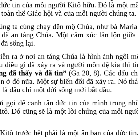
đức tin của mỗi người Kitô hữu. Đó là một m
 toàn thể Giáo hội và của mỗi người chúng ta.
ng ta cùng chạy đến mộ Chúa, như bà Maria
i đã an táng Chúa. Một cảm xúc lẫn lộn giữa
đã sống lại.
iễn ra ở nơi an táng Chúa là hình ảnh ngôi 
u điều gì đã xảy ra và người môn đệ kia thì t
ng đã thấy và đã tin”
(Ga 20, 8). Các dấu ch
n ở đó nữa. Một sự biến đổi đã xảy ra. Nó th
 là dấu chỉ một đời sống mới bắt đầu.
i gọi để canh tân đức tin của mình trong nh
. Đó cũng sẽ là một lời chứng của mỗi người
tô trước hết phải là một ân ban của đức tin.