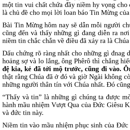
một tin vui chất chứa đầy niềm hy vọng cho 
là chủ đề cho mọi lời loan báo Tin Mừng của
Bài Tin Mừng hôm nay sẽ dẫn mỗi người chú
cũng đến và thấy những gì đang diễn ra nơ
niềm tin chắc chắn về điều đã xảy ra là Chúa 
Dấu chứng rõ ràng nhất cho những gì đnag d
hoảng sợ và lo lắng, ông Phêrô thì chẳng hiể
đệ kia, kẻ đã tới mộ trước, cũng đi vào. Ô
thật rằng Chúa đã ở đó và giờ Ngài không cò
những người thân tín với Chúa nhất. Đó cũng
“Thấy và tin” là những gì chúng ta được mờ
hành mầu nhiệm Vượt Qua của Đức Giêsu Kitô
và đức tin này.
Niềm tin vào mầu nhiệm phục sinh của Đức Ki