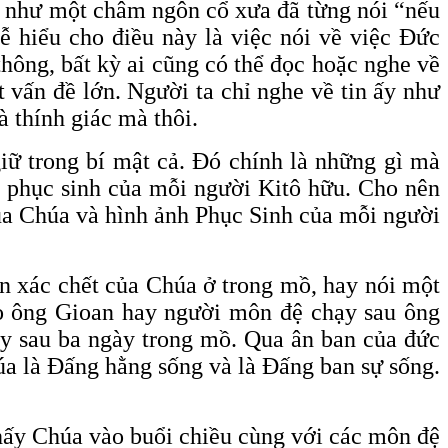
ô, như một châm ngôn cổ xưa đã từng nói “nếu
dễ hiểu cho điều này là việc nói về việc Đức
thông, bất kỳ ai cũng có thể đọc hoặc nghe về
t vấn đề lớn. Người ta chỉ nghe về tin ấy như
à thính giác mà thôi.
giữ trong bí mật cả. Đó chính là những gì mà
h phục sinh của mỗi người Kitô hữu. Cho nên
của Chúa và hình ảnh Phục Sinh của mỗi người
n xác chết của Chúa ở trong mồ, hay nói một
ho ông Gioan hay người môn đệ chạy sau ông
ậy sau ba ngày trong mồ. Qua ân ban của đức
úa là Đấng hằng sống và là Đấng ban sự sống.
thấy Chúa vào buổi chiều cùng với các môn đệ