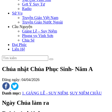
Gợi Ý Suy Tư
Radio
Sứ Vụ
Truyền Giáo Việt Nam
Truyền Giáo Nước Ngoài
Cầu Nguyện
Giảng Lễ – Suy Niệm
Phụng vụ Vinh Sơn
Chia Sẻ
Đại Phúc
Liên Hệ
Chúa nhật Chúa Phục Sinh- Năm A
Đăng ngày: 04/04/2026
Danh mục:
1. GIẢNG LỄ - SUY NIỆM
,
SUY NIỆM CHẦU
Ngày Chúa làm ra