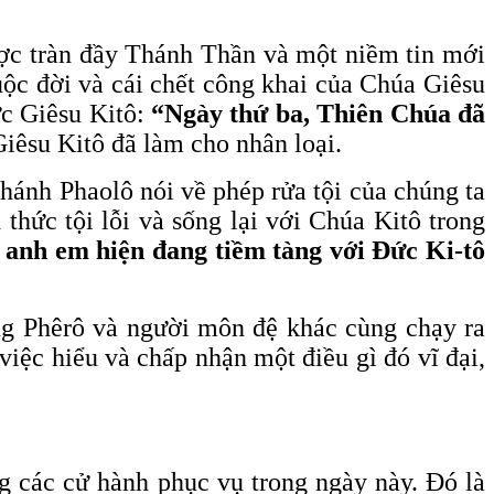
ược tràn đầy Thánh Thần và một niềm tin mới
ộc đời và cái chết công khai của Chúa Giêsu
ức Giêsu Kitô:
“Ngày thứ ba, Thiên Chúa đã
iêsu Kitô đã làm cho nhân loại.
Thánh Phaolô nói về phép rửa tội của chúng ta
 thức tội lỗi và sống lại với Chúa Kitô trong
a anh em hiện đang tiềm tàng với Đức Ki-tô
ng Phêrô và người môn đệ khác cùng chạy ra
iệc hiểu và chấp nhận một điều gì đó vĩ đại,
ng các cử hành phục vụ trong ngày này. Đó là