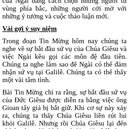
của Ngài bằng cách chọn những người từ
vùng phía bắc, những người cởi mở với
những ý tưởng và cuộc thảo luận mới.
Vài gợi ý suy niệm
Trong đoạn Tin Mừng hôm nay chúng ta
nghe về sự bắt đầu sứ vụ của Chúa Giêsu và
việc Ngài kêu gọi các môn đệ đầu tiên.
Chúng ta nghe làm sao để Ngài có thể đảm
nhận sứ vụ tại Galilê. Chúng ta có thể thấy
một vài tâm tình.
Bài Tin Mừng chỉ ra rằng, sự bắt đầu sứ vụ
của Đức Giêsu được diễn ra bằng việc ông
Gioan tẩy giả bị bắt giữ. Khi cơ sự này xảy
ra, chúng ta thấy Chúa Giêsu liền rút lui
khỏi Galilê. Nhưng rồi Chúa Giêsu lại đến