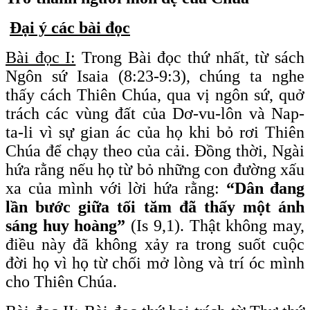
Đại ý các bài đọc
Bài đọc I:
Trong Bài đọc thứ nhất, từ sách
Ngôn sứ Isaia (8:23-9:3), chúng ta nghe
thấy cách Thiên Chúa, qua vị ngôn sứ, quở
trách các vùng đất của Dơ-vu-lôn và Nap-
ta-li vì sự gian ác của họ khi bỏ rơi Thiên
Chúa để chạy theo của cải. Đồng thời, Ngài
hứa rằng nếu họ từ bỏ những con đường xấu
xa của mình với lời hứa rằng:
“Dân đang
lần bước giữa tối tăm đã thấy một ánh
sáng huy hoàng”
(Is 9,1). Thật không may,
điều này đã không xảy ra trong suốt cuộc
đời họ vì họ từ chối mở lòng và trí óc mình
cho Thiên Chúa.