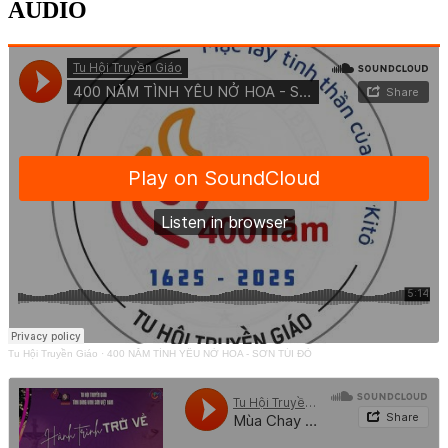
AUDIO
Tu Hội Truyền Giáo
·
400 NĂM TÌNH YÊU NỞ HOA - SƠN TÚI ĐỎ