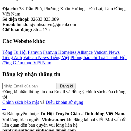
Địa chỉ:
38 Trần Phú, Phường Xuân Hương – Đà Lạt, Lâm Đồng,
Việt Nam
Số điện thoại:
02633.823.089
Email:
tinhdongvinhsonvn@gmail.com
Giờ hoạt động:
8h – 17h
Các Website khác
Tổng Tu Hội
Famvin
Famvin Homeless Alliance
Vatican News
Tiếng Anh
Vatican News Tiếng Việt
Phòng báo chí Toà Thánh
Hội
đồng Giám mục Việt Nam
Đăng ký nhận thông tin
Đăng kí
Đăng kí nhận thông tin qua Email và đồng ý chính sách của chúng
tôi
Chính sách bảo mật
và
Điều khoản sử dụng
© Bản quyền thuộc
Tu Hội Truyền Giáo - Tỉnh dòng Việt Nam.
Vui lòng trích nguồn
Vinhson.net
khi đăng lại bài viết. Mọi vấn đề
liên quan đến bản quyền vui lòng liên hệ
bantruyenthong.vinhson@gmail.com