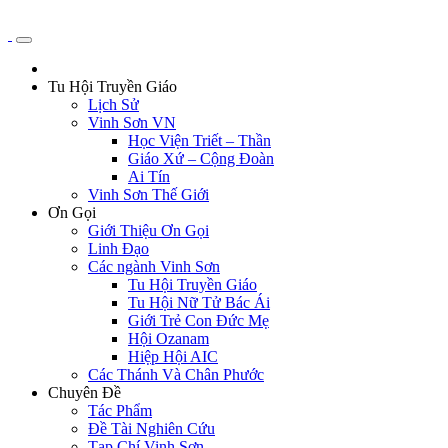
Tu Hội Truyền Giáo
Lịch Sử
Vinh Sơn VN
Học Viện Triết – Thần
Giáo Xứ – Cộng Đoàn
Ai Tín
Vinh Sơn Thế Giới
Ơn Gọi
Giới Thiệu Ơn Gọi
Linh Đạo
Các ngành Vinh Sơn
Tu Hội Truyền Giáo
Tu Hội Nữ Tử Bác Ái
Giới Trẻ Con Đức Mẹ
Hội Ozanam
Hiệp Hội AIC
Các Thánh Và Chân Phước
Chuyên Đề
Tác Phẩm
Đề Tài Nghiên Cứu
Tạp Chí Vinh Sơn