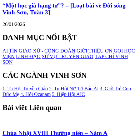
“Một học giả hạng tư”? – [Loạt bài về Đời sống
Vinh Sơn, Tuần 3]
26/01/2026
DANH MỤC NỔI BẬT
AI TÍN
GIÁO XỨ - CỘNG ĐOÀN
GIỚI THIỆU ƠN GỌI
HỌC
VIỆN
LINH ĐẠO
SỨ VỤ TRUYỀN GIÁO
TẠP CHÍ VINH
SƠN
CÁC NGÀNH VINH SƠN
1. Tu Hội Truyền Giáo
2. Tu Hội Nữ Tử Bác Ái
3. Giới Trẻ Con
Đức Mẹ
4. Hội Ozanam
5. Hiệp Hội AIC
Bài viết Liên quan
Chúa Nhật XVIII Thường niên – Năm A