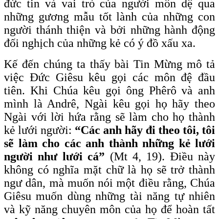
đức tin và vai trò của người môn dệ qua
những gương mẫu tốt lành của những con
người thánh thiện và bởi những hành động
đối nghịch của những kẻ có ý đồ xấu xa.
Kế đến chúng ta thấy bài Tin Mừng mô tả
việc Đức Giêsu kêu gọi các môn đệ đầu
tiên. Khi Chúa kêu gọi ông Phêrô và anh
mình là Andrê, Ngài kêu gọi họ hãy theo
Ngài với lời hứa rằng sẽ làm cho họ thành
kẻ lưới người:
“Các anh hãy đi theo tôi, tôi
sẽ làm cho các anh thành những kẻ lưới
người như lưới cá”
(Mt 4, 19). Điều này
không có nghĩa mặt chữ là họ sẽ trở thành
ngư dân, mà muốn nói một điều rằng, Chúa
Giêsu muốn dùng những tài năng tự nhiên
và kỹ năng chuyên môn của họ để hoàn tất