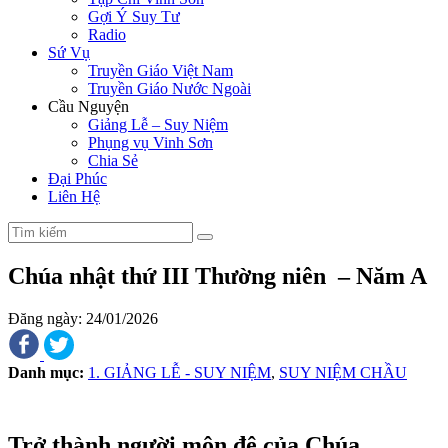
Gợi Ý Suy Tư
Radio
Sứ Vụ
Truyền Giáo Việt Nam
Truyền Giáo Nước Ngoài
Cầu Nguyện
Giảng Lễ – Suy Niệm
Phụng vụ Vinh Sơn
Chia Sẻ
Đại Phúc
Liên Hệ
Chúa nhật thứ III Thường niên – Năm A
Đăng ngày: 24/01/2026
Danh mục:
1. GIẢNG LỄ - SUY NIỆM
,
SUY NIỆM CHẦU
Trở thành người môn đệ của Chúa