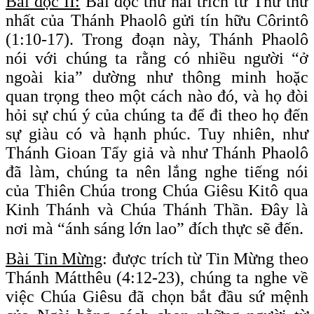
Bài đọc II:
Bài đọc thứ hai trích từ Thư thứ
nhất của Thánh Phaolô gửi tín hữu Côrintô
(1:10-17). Trong đoạn này, Thánh Phaolô
nói với chúng ta rằng có nhiều người “ở
ngoài kia” dường như thông minh hoặc
quan trọng theo một cách nào đó, và họ đòi
hỏi sự chú ý của chúng ta để đi theo họ đến
sự giàu có và hạnh phúc. Tuy nhiên, như
Thánh Gioan Tẩy giả và như Thánh Phaolô
đã làm, chúng ta nên lắng nghe tiếng nói
của Thiên Chúa trong Chúa Giêsu Kitô qua
Kinh Thánh và Chúa Thánh Thần. Đây là
nơi mà “ánh sáng lớn lao” đích thực sẽ đến.
Bài Tin Mừng
: được trích từ Tin Mừng theo
Thánh Mátthêu (4:12-23), chúng ta nghe về
việc Chúa Giêsu đã chọn bắt đầu sứ mệnh