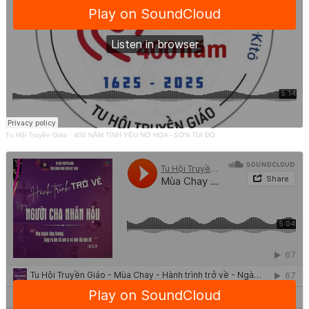
Tu Hội Truyền Giáo
·
400 NĂM TÌNH YÊU NỞ HOA - SƠN TÚI ĐỎ