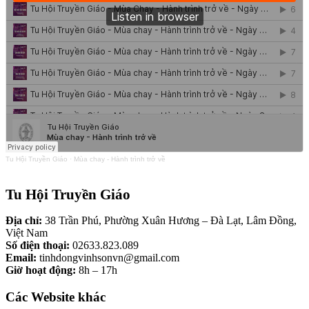
Tu Hội Truyền Giáo
·
Mùa chay - Hành trình trở về
Tu Hội Truyền Giáo
Địa chỉ:
38 Trần Phú, Phường Xuân Hương – Đà Lạt, Lâm Đồng,
Việt Nam
Số điện thoại:
02633.823.089
Email:
tinhdongvinhsonvn@gmail.com
Giờ hoạt động:
8h – 17h
Các Website khác