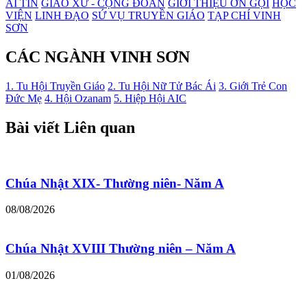
AI TÍN
GIÁO XỨ - CỘNG ĐOÀN
GIỚI THIỆU ƠN GỌI
HỌC
VIỆN
LINH ĐẠO
SỨ VỤ TRUYỀN GIÁO
TẠP CHÍ VINH
SƠN
CÁC NGÀNH VINH SƠN
1. Tu Hội Truyền Giáo
2. Tu Hội Nữ Tử Bác Ái
3. Giới Trẻ Con
Đức Mẹ
4. Hội Ozanam
5. Hiệp Hội AIC
Bài viết Liên quan
Chúa Nhật XIX- Thường niên- Năm A
08/08/2026
Chúa Nhật XVIII Thường niên – Năm A
01/08/2026