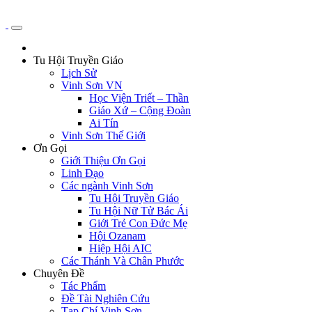
Tu Hội Truyền Giáo
Lịch Sử
Vinh Sơn VN
Học Viện Triết – Thần
Giáo Xứ – Cộng Đoàn
Ai Tín
Vinh Sơn Thế Giới
Ơn Gọi
Giới Thiệu Ơn Gọi
Linh Đạo
Các ngành Vinh Sơn
Tu Hội Truyền Giáo
Tu Hội Nữ Tử Bác Ái
Giới Trẻ Con Đức Mẹ
Hội Ozanam
Hiệp Hội AIC
Các Thánh Và Chân Phước
Chuyên Đề
Tác Phẩm
Đề Tài Nghiên Cứu
Tạp Chí Vinh Sơn