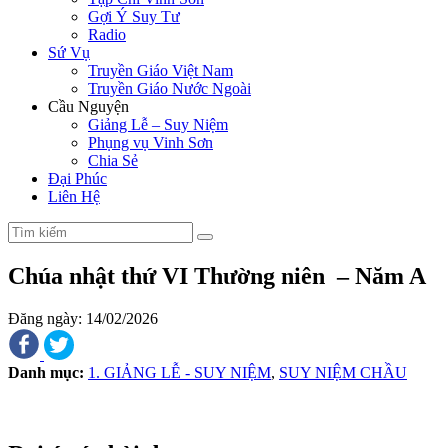
Gợi Ý Suy Tư
Radio
Sứ Vụ
Truyền Giáo Việt Nam
Truyền Giáo Nước Ngoài
Cầu Nguyện
Giảng Lễ – Suy Niệm
Phụng vụ Vinh Sơn
Chia Sẻ
Đại Phúc
Liên Hệ
Chúa nhật thứ VI Thường niên – Năm A
Đăng ngày: 14/02/2026
Danh mục:
1. GIẢNG LỄ - SUY NIỆM
,
SUY NIỆM CHẦU