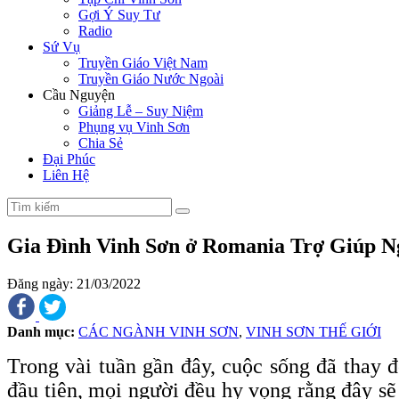
Gợi Ý Suy Tư
Radio
Sứ Vụ
Truyền Giáo Việt Nam
Truyền Giáo Nước Ngoài
Cầu Nguyện
Giảng Lễ – Suy Niệm
Phụng vụ Vinh Sơn
Chia Sẻ
Đại Phúc
Liên Hệ
Gia Đình Vinh Sơn ở Romania Trợ Giúp N
Đăng ngày: 21/03/2022
Danh mục:
CÁC NGÀNH VINH SƠN
,
VINH SƠN THẾ GIỚI
Trong vài tuần gần đây, cuộc sống đã thay đ
đầu tiên, mọi người đều hy vọng rằng đây sẽ