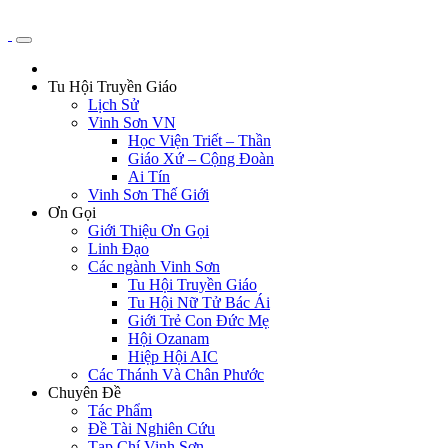
Tu Hội Truyền Giáo
Lịch Sử
Vinh Sơn VN
Học Viện Triết – Thần
Giáo Xứ – Cộng Đoàn
Ai Tín
Vinh Sơn Thế Giới
Ơn Gọi
Giới Thiệu Ơn Gọi
Linh Đạo
Các ngành Vinh Sơn
Tu Hội Truyền Giáo
Tu Hội Nữ Tử Bác Ái
Giới Trẻ Con Đức Mẹ
Hội Ozanam
Hiệp Hội AIC
Các Thánh Và Chân Phước
Chuyên Đề
Tác Phẩm
Đề Tài Nghiên Cứu
Tạp Chí Vinh Sơn