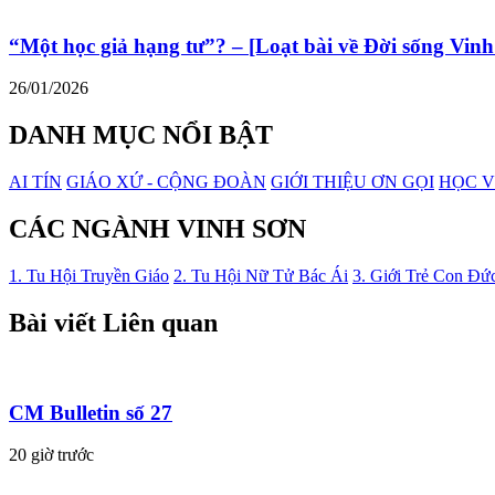
“Một học giả hạng tư”? – [Loạt bài về Đời sống Vinh
26/01/2026
DANH MỤC NỔI BẬT
AI TÍN
GIÁO XỨ - CỘNG ĐOÀN
GIỚI THIỆU ƠN GỌI
HỌC V
CÁC NGÀNH VINH SƠN
1. Tu Hội Truyền Giáo
2. Tu Hội Nữ Tử Bác Ái
3. Giới Trẻ Con Đứ
Bài viết Liên quan
CM Bulletin số 27
20 giờ trước