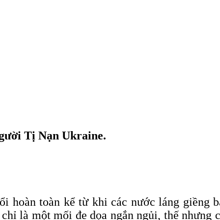
gười Tị Nạn Ukraine.
ổi hoàn toàn kể từ khi các nước láng giềng 
 chỉ là một mối đe dọa ngắn ngủi, thế nhưng 