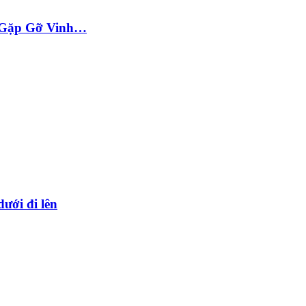
ộc Gặp Gỡ Vinh…
dưới đi lên