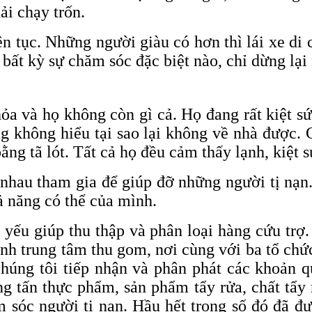
ải chạy trốn.
n tục. Những người giàu có hơn thì lái xe di c
bất kỳ sự chăm sóc đặc biệt nào, chỉ dừng lạ
ỏa và họ không còn gì cả. Họ đang rất kiệt s
ng không hiểu tại sao lại không về nhà được
ng tã lót. Tất cả họ đều cảm thấy lạnh, kiệt s
 nhau tham gia để giúp đỡ những người tị nạn
hả năng có thể của mình.
ếu giúp thu thập và phân loại hàng cứu trợ.
nh trung tâm thu gom, nơi cùng với ba tổ chức
húng tôi tiếp nhận và phân phát các khoản 
ng tấn thực phẩm, sản phẩm tẩy rửa, chất tẩy
m sóc người tị nạn. Hầu hết trong số đó đã đ