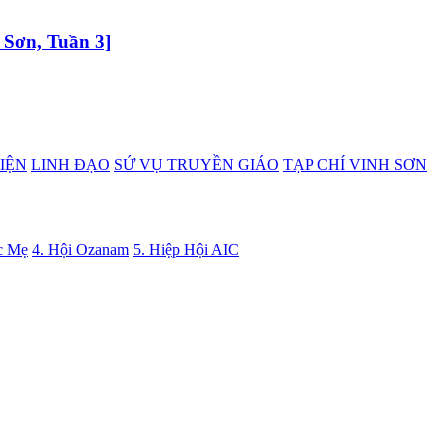
 Sơn, Tuần 3]
IỆN
LINH ĐẠO
SỨ VỤ TRUYỀN GIÁO
TẠP CHÍ VINH SƠN
c Mẹ
4. Hội Ozanam
5. Hiệp Hội AIC