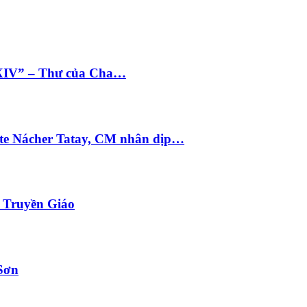
 XIV” – Thư của Cha…
te Nácher Tatay, CM nhân dịp…
i Truyền Giáo
Sơn