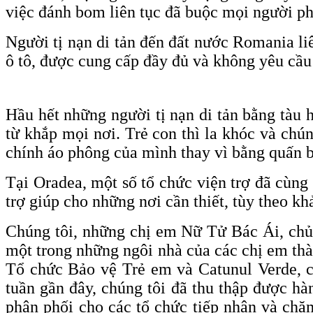
việc đánh bom liên tục đã buộc mọi người ph
Người tị nạn di tản đến đất nước Romania liê
ô tô, được cung cấp đầy đủ và không yêu cầu 
Hầu hết những người tị nạn di tản bằng tàu h
từ khắp mọi nơi. Trẻ con thì la khóc và chú
chính áo phông của mình thay vì bằng quấn bằ
Tại Oradea, một số tổ chức viện trợ đã cùng
trợ giúp cho những nơi cần thiết, tùy theo k
Chúng tôi, những chị em Nữ Tử Bác Ái, chủ y
một trong những ngôi nhà của các chị em thà
Tổ chức Bảo vệ Trẻ em và Catunul Verde, c
tuần gần đây, chúng tôi đã thu thập được hà
phân phối cho các tổ chức tiếp nhận và chă