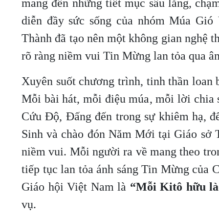
mang đến những tiết mục sâu lắng, chạm
diễn đầy sức sống của nhóm Múa Gió 
Thành đã tạo nên một không gian nghệ th
rõ ràng niềm vui Tin Mừng lan tỏa qua â
Xuyên suốt chương trình, tinh thần loan 
Mỗi bài hát, mỗi điệu múa, mỗi lời chi
Cứu Độ, Đấng đến trong sự khiêm hạ, đ
Sinh và chào đón Năm Mới tại Giáo sở 
niềm vui. Mỗi người ra về mang theo tro
tiếp tục lan tỏa ánh sáng Tin Mừng của
Giáo hội Việt Nam là
“Mỗi Kitô hữu là
vụ.