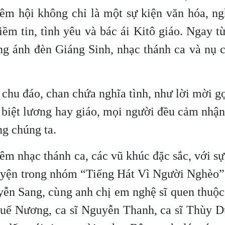
êm hội không chỉ là một sự kiện văn hóa, ng
ềm tin, tình yêu và bác ái Kitô giáo. Ngay t
ong ánh đèn Giáng Sinh, nhạc thánh ca và nụ 
hu đáo, chan chứa nghĩa tình, như lời mời gọ
 biệt lương hay giáo, mọi người đều cảm nhậ
g chúng ta.
êm nhạc thánh ca, các vũ khúc đặc sắc, với s
nguyện trong nhóm “Tiếng Hát Vì Người Nghèo
ễn Sang, cùng anh chị em nghệ sĩ quen thuộc
Quế Nương, ca sĩ Nguyễn Thanh, ca sĩ Thùy D