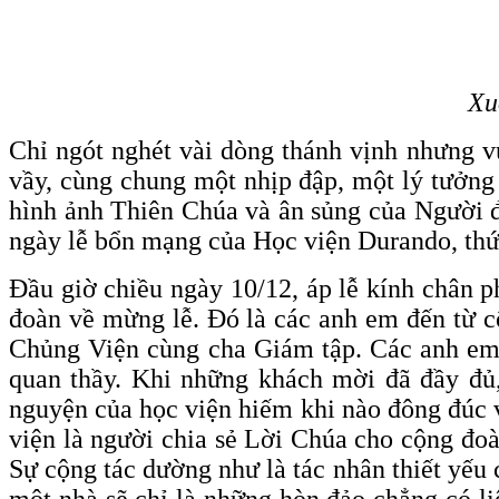
Xu
Chỉ ngót nghét vài dòng thánh vịnh nhưng v
vầy, cùng chung một nhịp đập, một lý tưởng 
hình ảnh Thiên Chúa và ân sủng của Người đa
ngày lễ bổn mạng của Học viện Durando, thứ 
Đầu giờ chiều ngày 10/12, áp lễ kính chân p
đoàn về mừng lễ. Đó là các anh em đến từ c
Chủng Viện cùng cha Giám tập. Các anh em t
quan thầy. Khi những khách mời đã đầy đủ
nguyện của học viện hiếm khi nào đông đúc v
viện là người chia sẻ Lời Chúa cho cộng đo
Sự cộng tác dường như là tác nhân thiết yếu
một nhà sẽ chỉ là những hòn đảo chẳng có liê