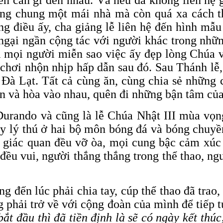
ng chung một mái nhà mà còn quá xa cách th
ng điều ấy, cha giảng lễ liên hệ đến hình mẫ
ại ngần cộng tác với người khác trong nhữn
ới mọi người miễn sao việc ấy đẹp lòng Chúa
 chơi nhộn nhịp hấp dẫn sau đó. Sau Thánh lễ,
ời Đà Lạt. Tất cả cùng ăn, cùng chia sẻ nhữn
n và hòa vào nhau, quên đi những bận tâm của
urando và cũng là lễ Chúa Nhật III mùa vọn
y lý thú ở hai bộ môn bóng đá và bóng chuyề
 giác quan đều vỡ òa, mọi cung bậc cảm xúc 
đều vui, người thắng thắng trong thể thao, ng
ng đến lúc phải chia tay, cúp thể thao đã trao
g phải trở về với cộng đoàn của mình để tiếp 
bắt đầu thì đã tiền định là sẽ có ngày kết th