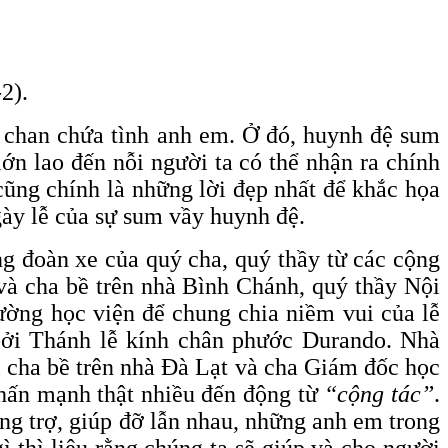
2).
n chan chứa tình anh em. Ở đó, huynh đệ sum
ớn lao đến nỗi người ta có thể nhận ra chính
cũng chính là những lời đẹp nhất để khắc họa
ày lễ của sự sum vầy huynh đệ.
ng đoàn xe của quý cha, quý thầy từ các cộng
và cha bề trên nhà Bình Chánh, quý thầy Nội
ường học viện để chung chia niềm vui của lễ
bởi Thánh lễ kính chân phước Durando. Nhà
i cha bề trên nhà Đà Lạt và cha Giám đốc học
nhấn mạnh thật nhiều đến động từ
“cộng tác”
.
ng trợ, giúp đỡ lẫn nhau, những anh em trong
ì thì liệu rằng chúng ta sẽ giúp và cho người