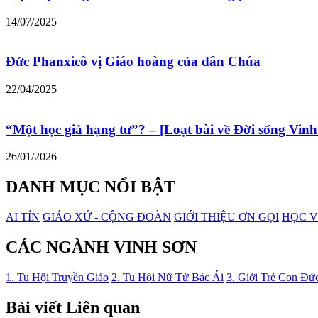
14/07/2025
Đức Phanxicô vị Giáo hoàng của dân Chúa
22/04/2025
“Một học giả hạng tư”? – [Loạt bài về Đời sống Vinh
26/01/2026
DANH MỤC NỔI BẬT
AI TÍN
GIÁO XỨ - CỘNG ĐOÀN
GIỚI THIỆU ƠN GỌI
HỌC V
CÁC NGÀNH VINH SƠN
1. Tu Hội Truyền Giáo
2. Tu Hội Nữ Tử Bác Ái
3. Giới Trẻ Con Đứ
Bài viết Liên quan