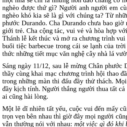
nghèo được thứ gì? Người anh người em cù
nghèo khó kia sẽ là gì với chúng ta? Từ nhữ
phước Durando. Cha Durando chưa bao giờ ng
giới trẻ. Cha cộng tác, vui vẻ và hòa hợp v
Thánh lễ kết thúc và mở ra chương trình vui
buổi tiệc barbecue trong cái se lạnh của tr
thức những tiết mục văn nghệ cây nhà lá vườ
Sáng ngày 11/12, sau lễ mừng Chân phước D
thầy cùng khai mạc chương trình hội thao đầ
trong những màn thi đấu đầy thử thách. Mọi
đầy kịch tính. Người thắng người thua tất cả 
ai cũng hài lòng.
Một lẽ dĩ nhiên tất yếu, cuộc vui đến mấy cũ
trọn vẹn bên nhau thì giờ đây mọi người cũn
vẫn thường nói với nhau:
một việc gì đó khi 