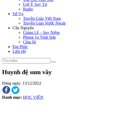
Gợi Ý Suy Tư
Radio
Sứ Vụ
Truyền Giáo Việt Nam
Truyền Giáo Nước Ngoài
Cầu Nguyện
Giảng Lễ – Suy Niệm
Phụng vụ Vinh Sơn
Chia Sẻ
Đại Phúc
Liên Hệ
Huynh đệ sum vầy
Đăng ngày: 13/12/2022
Danh mục:
HỌC VIỆN