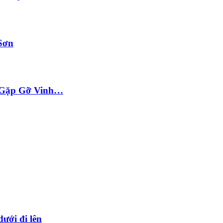
Sơn
ộc Gặp Gỡ Vinh…
dưới đi lên