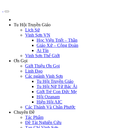
Tu Hội Truyền Giáo
Lịch Sử
Vinh Sơn VN
Học Viện Triết – Thần
Giáo Xứ – Cộng Đoàn
Ai Tín
Vinh Sơn Thế Giới
Ơn Gọi
Giới Thiệu Ơn Gọi
Linh Đạo
Các ngành Vinh Sơn
Tu Hội Truyền Giáo
Tu Hội Nữ Tử Bác Ái
Giới Trẻ Con Đức Mẹ
Hội Ozanam
Hiệp Hội AIC
Các Thánh Và Chân Phước
Chuyên Đề
Tác Phẩm
Đề Tài Nghiên Cứu
Tạp Chí Vinh Sơn