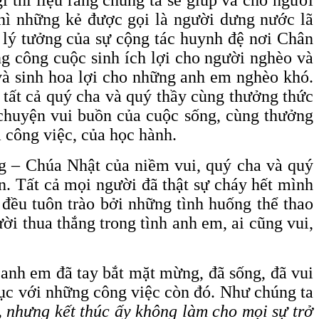
ì những kẻ được gọi là người dưng nước lã
u lý tưởng của sự cộng tác huynh đệ nơi Chân
g công cuộc sinh ích lợi cho người nghèo và
 và sinh hoa lợi cho những anh em nghèo khó.
 tất cả quý cha và quý thầy cùng thưởng thức
g chuyện vui buồn của cuộc sống, cùng thưởng
 công việc, của học hành.
g – Chúa Nhật của niềm vui, quý cha và quý
n. Tất cả mọi người đã thật sự cháy hết mình
đều tuôn trào bởi những tình huống thể thao
ười thua thắng trong tình anh em, ai cũng vui,
, anh em đã tay bắt mặt mừng, đã sống, đã vui
tục với những công việc còn đó. Như chúng ta
úc, nhưng kết thúc ấy không làm cho mọi sự trở