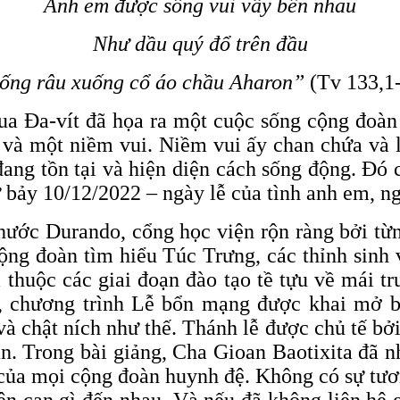
Anh em được sống vui vầy bên nhau
Như dầu quý đổ trên đầu
ống râu xuống cổ áo chầu Aharon”
(Tv 133,1-
ua Đa-vít đã họa ra một cuộc sống cộng đoà
và một niềm vui. Niềm vui ấy chan chứa và l
ng tồn tại và hiện diện cách sống động. Đó 
bảy 10/12/2022 – ngày lễ của tình anh em, ng
hước Durando, cổng học viện rộn ràng bởi từ
ộng đoàn tìm hiểu Túc Trưng, các thỉnh sinh 
huộc các giai đoạn đào tạo tề tựu về mái tr
, chương trình Lễ bổn mạng được khai mở 
à chật ních như thế. Thánh lễ được chủ tế bở
àn. Trong bài giảng, Cha Gioan Baotixita đã 
 của mọi cộng đoàn huynh đệ. Không có sự tươ
n can gì đến nhau. Và nếu đã không liên hệ g