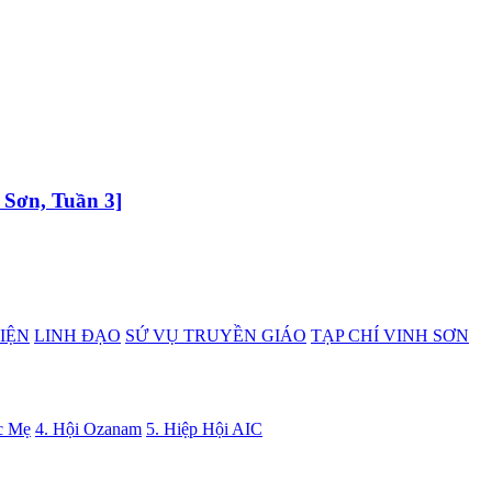
 Sơn, Tuần 3]
IỆN
LINH ĐẠO
SỨ VỤ TRUYỀN GIÁO
TẠP CHÍ VINH SƠN
c Mẹ
4. Hội Ozanam
5. Hiệp Hội AIC