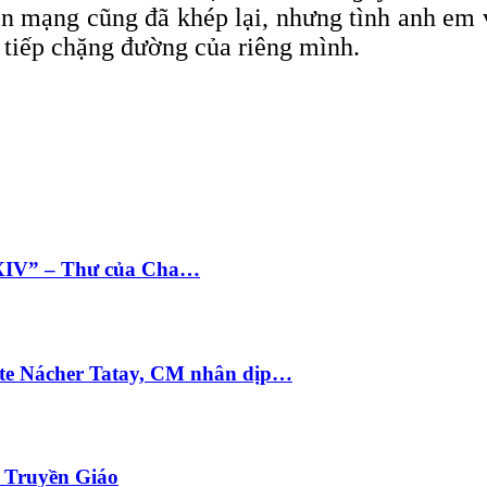
bổn mạng cũng đã khép lại, nhưng tình anh em
 tiếp chặng đường của riêng mình.
 XIV” – Thư của Cha…
te Nácher Tatay, CM nhân dịp…
i Truyền Giáo