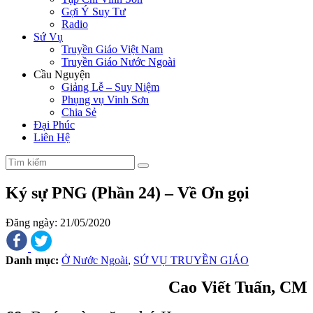
Gợi Ý Suy Tư
Radio
Sứ Vụ
Truyền Giáo Việt Nam
Truyền Giáo Nước Ngoài
Cầu Nguyện
Giảng Lễ – Suy Niệm
Phụng vụ Vinh Sơn
Chia Sẻ
Đại Phúc
Liên Hệ
Ký sự PNG (Phần 24) – Về Ơn gọi
Đăng ngày: 21/05/2020
Danh mục:
Ở Nước Ngoài
,
SỨ VỤ TRUYỀN GIÁO
Cao Viết Tuấn, CM