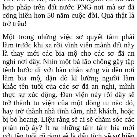
hợp pháp trên đất nước PNG nơi mà sơ đã
cống hiến hơn 50 năm cuộc đời. Quả thật là
trớ trêu!
Một trong những việc sơ quyết tâm phải
làm trước khi xa rời vĩnh viễn mảnh đất này
là thay mới các bia mộ cho các sơ đã an
nghỉ nơi đây. Nhìn một bà lão chống gậy tập
tễnh bước đi với bàn chân sưng vù đến nơi
làm bia mộ, dặn dò kĩ lưỡng người làm
khắc tên tuổi của các sơ đã an nghỉ, mình
thực sự xúc động. Đan viện này rồi đây sẽ
trở thành tu viện của một dòng tu nào đó,
hay trở thành nhà tĩnh tâm, nhà khách, hoặc
bị bỏ hoang. Liệu rằng sẽ ai sẽ chăm sóc các
phần mộ ấy? Ít ra những tấm tấm bia mới
với tên tuổi rõ ràng sẽ là dấu tích về sự hiện