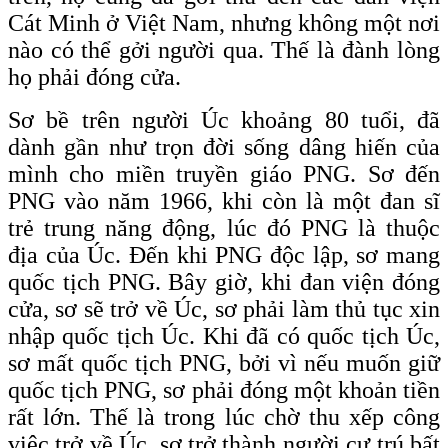
Cát Minh ở Việt Nam, nhưng không một nơi
nào có thể gởi người qua. Thế là đành lòng
họ phải đóng cửa.
Sơ bề trên người Úc khoảng 80 tuổi, đã
dành gần như trọn đời sống dâng hiến của
mình cho miền truyền giáo PNG. Sơ đến
PNG vào năm 1966, khi còn là một đan sĩ
trẻ trung năng động, lúc đó PNG là thuộc
địa của Úc. Đến khi PNG độc lập, sơ mang
quốc tịch PNG. Bây giờ, khi đan viện đóng
cửa, sơ sẽ trở về Úc, sơ phải làm thủ tục xin
nhập quốc tịch Úc. Khi đã có quốc tịch Úc,
sơ mất quốc tịch PNG, bởi vì nếu muốn giữ
quốc tịch PNG, sơ phải đóng một khoản tiền
rất lớn. Thế là trong lúc chờ thu xếp công
việc trở về Úc, sơ trở thành người cư trú bất