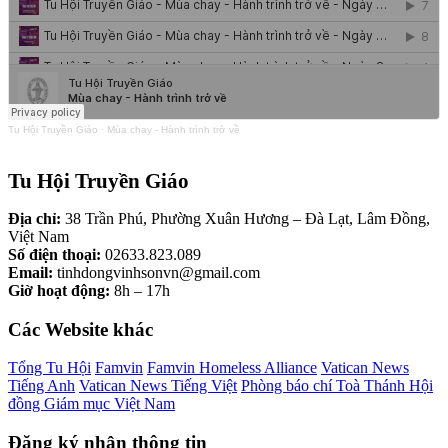
Tu Hội Truyền Giáo
·
Mùa chay - Hành trình trở về
Tu Hội Truyền Giáo
Địa chỉ:
38 Trần Phú, Phường Xuân Hương – Đà Lạt, Lâm Đồng,
Việt Nam
Số điện thoại:
02633.823.089
Email:
tinhdongvinhsonvn@gmail.com
Giờ hoạt động:
8h – 17h
Các Website khác
Tổng Tu Hội
Famvin
Famvin Homeless Alliance
Vatican News
Tiếng Anh
Vatican News Tiếng Việt
Phòng báo chí Toà Thánh
Hội
đồng Giám mục Việt Nam
Đăng ký nhận thông tin