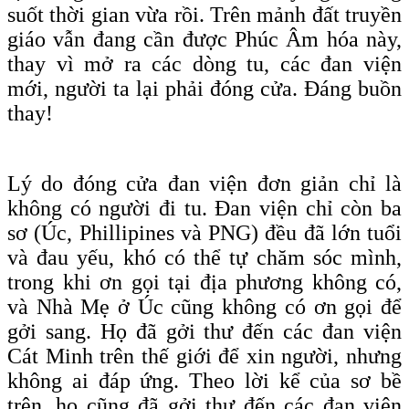
suốt thời gian vừa rồi. Trên mảnh đất truyền
giáo vẫn đang cần được Phúc Âm hóa này,
thay vì mở ra các dòng tu, các đan viện
mới, người ta lại phải đóng cửa. Đáng buồn
thay!
Lý do đóng cửa đan viện đơn giản chỉ là
không có người đi tu. Đan viện chỉ còn ba
sơ (Úc, Phillipines và PNG) đều đã lớn tuổi
và đau yếu, khó có thể tự chăm sóc mình,
trong khi ơn gọi tại địa phương không có,
và Nhà Mẹ ở Úc cũng không có ơn gọi để
gởi sang. Họ đã gởi thư đến các đan viện
Cát Minh trên thế giới để xin người, nhưng
không ai đáp ứng. Theo lời kể của sơ bề
trên, họ cũng đã gởi thư đến các đan viện