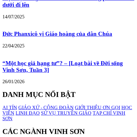
dưới đi lên
14/07/2025
Đức Phanxicô vị Giáo hoàng của dân Chúa
22/04/2025
“Một học giả hạng tư”? – [Loạt bài về Đời sống
Vinh Sơn, Tuần 3]
26/01/2026
DANH MỤC NỔI BẬT
AI TÍN
GIÁO XỨ - CỘNG ĐOÀN
GIỚI THIỆU ƠN GỌI
HỌC
VIỆN
LINH ĐẠO
SỨ VỤ TRUYỀN GIÁO
TẠP CHÍ VINH
SƠN
CÁC NGÀNH VINH SƠN