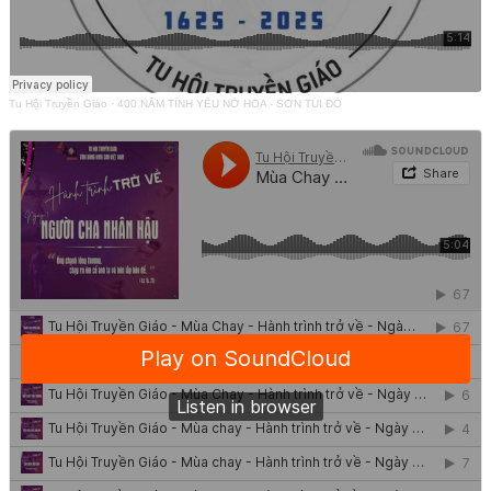
Tu Hội Truyền Giáo
·
400 NĂM TÌNH YÊU NỞ HOA - SƠN TÚI ĐỎ