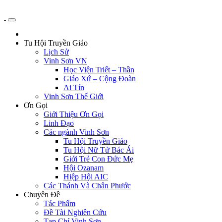
Tu Hội Truyền Giáo
Lịch Sử
Vinh Sơn VN
Học Viện Triết – Thần
Giáo Xứ – Cộng Đoàn
Ai Tín
Vinh Sơn Thế Giới
Ơn Gọi
Giới Thiệu Ơn Gọi
Linh Đạo
Các ngành Vinh Sơn
Tu Hội Truyền Giáo
Tu Hội Nữ Tử Bác Ái
Giới Trẻ Con Đức Mẹ
Hội Ozanam
Hiệp Hội AIC
Các Thánh Và Chân Phước
Chuyên Đề
Tác Phẩm
Đề Tài Nghiên Cứu
Tạp Chí Vinh Sơn