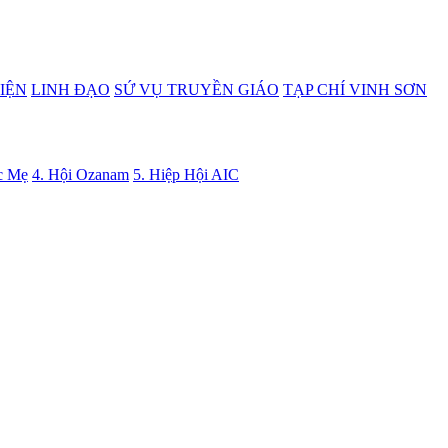
IỆN
LINH ĐẠO
SỨ VỤ TRUYỀN GIÁO
TẠP CHÍ VINH SƠN
c Mẹ
4. Hội Ozanam
5. Hiệp Hội AIC