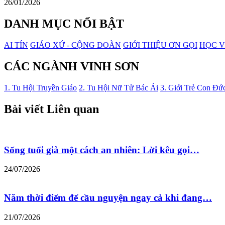
26/01/2026
DANH MỤC NỔI BẬT
AI TÍN
GIÁO XỨ - CỘNG ĐOÀN
GIỚI THIỆU ƠN GỌI
HỌC V
CÁC NGÀNH VINH SƠN
1. Tu Hội Truyền Giáo
2. Tu Hội Nữ Tử Bác Ái
3. Giới Trẻ Con Đứ
Bài viết Liên quan
Sống tuổi già một cách an nhiên: Lời kêu gọi…
24/07/2026
Năm thời điểm để cầu nguyện ngay cả khi đang…
21/07/2026