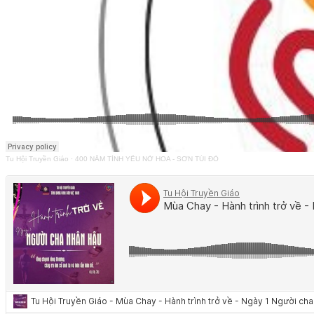
Tu Hội Truyền Giáo
·
400 NĂM TÌNH YÊU NỞ HOA - SƠN TÚI ĐỎ