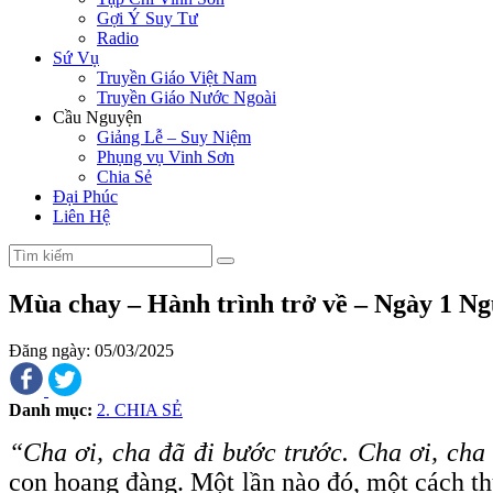
Gợi Ý Suy Tư
Radio
Sứ Vụ
Truyền Giáo Việt Nam
Truyền Giáo Nước Ngoài
Cầu Nguyện
Giảng Lễ – Suy Niệm
Phụng vụ Vinh Sơn
Chia Sẻ
Đại Phúc
Liên Hệ
Mùa chay – Hành trình trở về – Ngày 1 N
Đăng ngày: 05/03/2025
Danh mục:
2. CHIA SẺ
“Cha ơi, cha đã đi bước trước. Cha ơi, cha
con hoang đàng. Một lần nào đó, một cách thứ