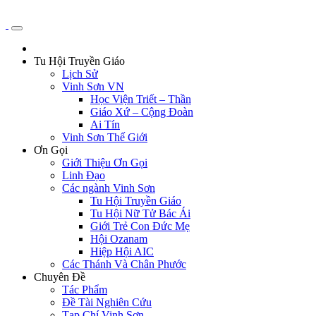
Tu Hội Truyền Giáo
Lịch Sử
Vinh Sơn VN
Học Viện Triết – Thần
Giáo Xứ – Cộng Đoàn
Ai Tín
Vinh Sơn Thế Giới
Ơn Gọi
Giới Thiệu Ơn Gọi
Linh Đạo
Các ngành Vinh Sơn
Tu Hội Truyền Giáo
Tu Hội Nữ Tử Bác Ái
Giới Trẻ Con Đức Mẹ
Hội Ozanam
Hiệp Hội AIC
Các Thánh Và Chân Phước
Chuyên Đề
Tác Phẩm
Đề Tài Nghiên Cứu
Tạp Chí Vinh Sơn