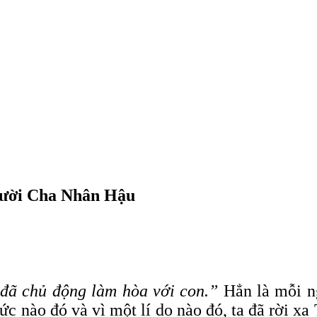
gười Cha Nhân Hậu
 đã chủ động làm hòa với con.”
Hẳn là mỗi n
c nào đó và vì một lí do nào đó, ta đã rời x