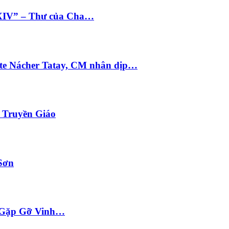
 XIV” – Thư của Cha…
te Nácher Tatay, CM nhân dịp…
i Truyền Giáo
Sơn
ộc Gặp Gỡ Vinh…